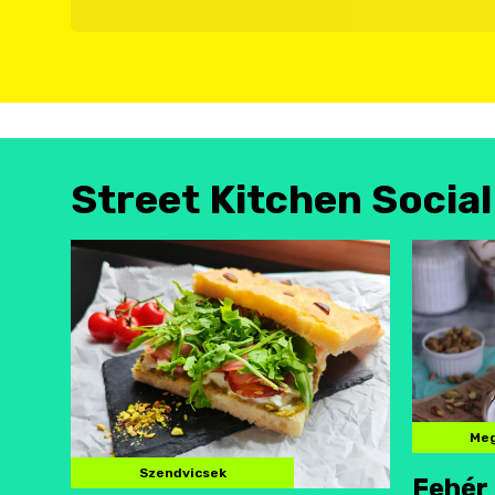
Street Kitchen Socia
Meg
Szendvicsek
Fehér 