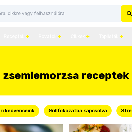
Receptek
Rovatok
Cikkek
Toplisták
zsemlemorzsa receptek
ri kedvenceink
Grillfokozatba kapcsolva
Stre