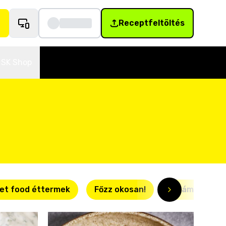
Receptfeltöltés
SK Shop
et food éttermek
Főzz okosan!
Villámgyors r