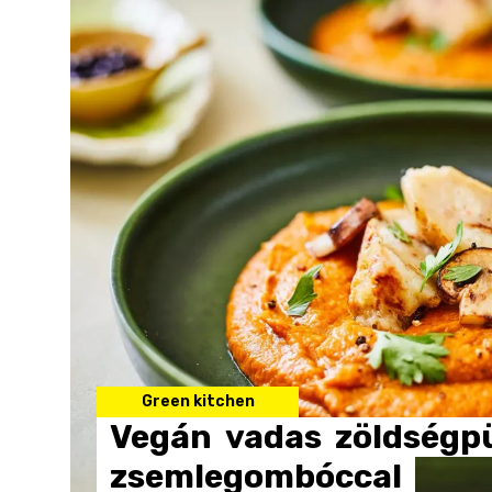
Green kitchen
Vegán
vadas
zöldségp
zsemlegombóccal