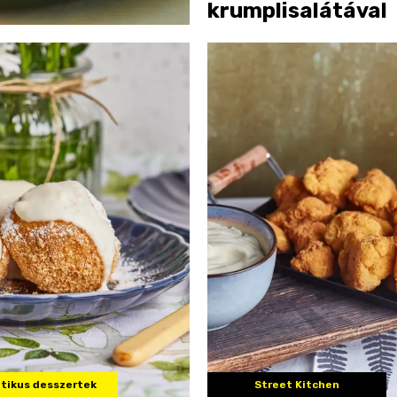
krumplisalátával
tikus desszertek
Street Kitchen