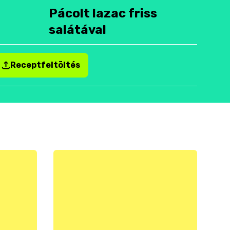
Pácolt lazac friss
salátával
Receptfeltöltés