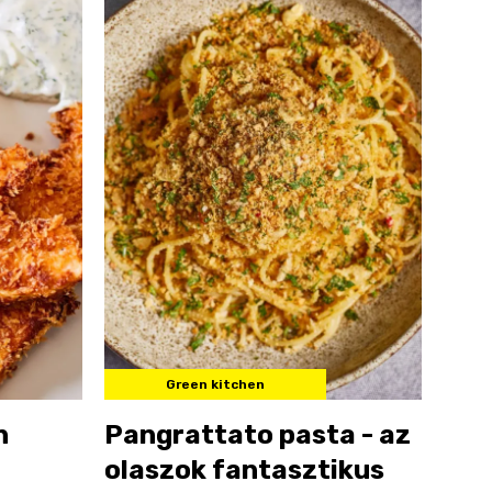
Green kitchen
n
Pangrattato pasta - az
olaszok fantasztikus