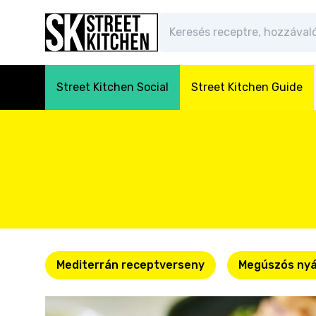
Street Kitchen Social
Street Kitchen Guide
Mediterrán receptverseny
Megúszós nyá