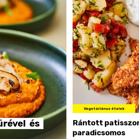
Vegetáriánus ételek
ürével
és
Rántott patisszo
paradicsomos