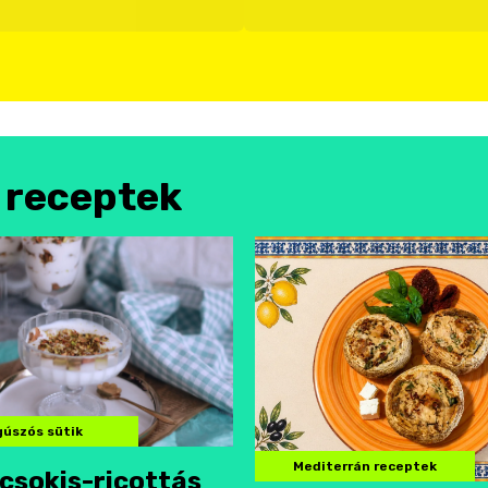
l receptek
úszós sütik
Mediterrán receptek
csokis-ricottás