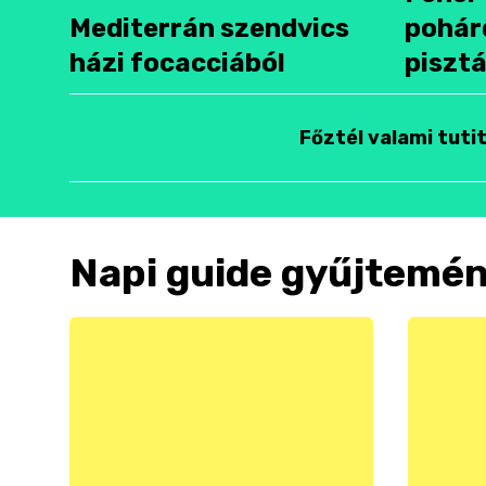
Mediterrán szendvics
pohár
házi focacciából
pisztá
Főztél valami tuti
Napi guide gyűjtemé