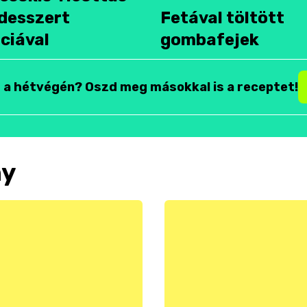
desszert
Fetával töltött
ciával
gombafejek
t a hétvégén? Oszd meg másokkal is a receptet!
ny