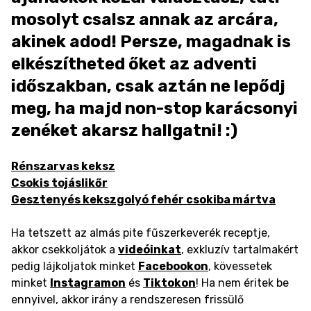
mosolyt csalsz annak az arcára,
akinek adod! Persze, magadnak is
elkészítheted őket az adventi
időszakban, csak aztán ne lepődj
meg, ha majd non-stop karácsonyi
zenéket akarsz hallgatni! :)
Rénszarvas keksz
Csokis tojáslikőr
Gesztenyés kekszgolyó fehér csokiba mártva
Ha tetszett az almás pite fűszerkeverék receptje,
akkor csekkoljátok a
videóinkat
, exkluzív tartalmakért
pedig lájkoljatok minket
Facebookon
, kövessetek
minket
Instagramon
és
Tiktokon
! Ha nem éritek be
ennyivel, akkor irány a rendszeresen frissülő