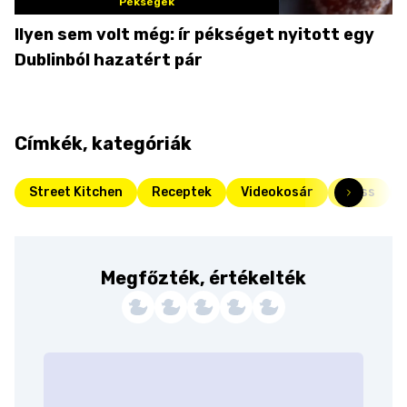
Pékségek
Ilyen sem volt még: ír pékséget nyitott egy
Dublinból hazatért pár
Címkék, kategóriák
Street Kitchen
Receptek
Videokosár
Friss
Megfőzték, értékelték