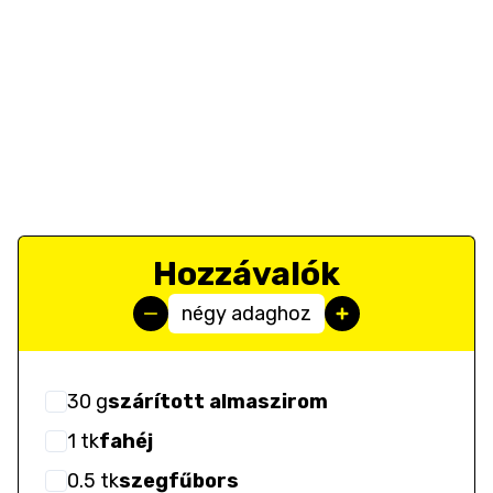
Hozzávalók
négy adaghoz
30
g
szárított almaszirom
1
tk
fahéj
0.5
tk
szegfűbors