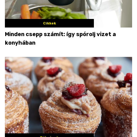
Cikkek
Minden csepp számít: így spórolj vizet a
konyhában