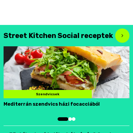
Street Kitchen Social receptek
Szendvicsek
Mediterrán szendvics házi focacciából
F