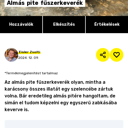
Almás
pite
fűszerkeverék
Hozzávalók
Elkészítés
Értékelések
Eisler
Zsolti
2024. 12. 09.
*Termékmegjelenítést tartalmaz
Az almás pite fűszerkeverék olyan, mintha a
karácsony összes illatát egy szelencébe zártuk
volna. Bár eredetileg almás pitére hangoltam, de
simán el tudom képzelni egy egyszerű zabkásába
keverve is.