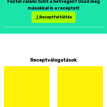
Főztél valami tutit a hétvégén? Oszd meg
másokkal is a receptet!
Receptfeltöltés
Receptválogatások