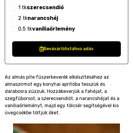
1
tk
szerecsendió
2
tk
narancshéj
0.5
tk
vaníliaőrlemény
Bevásárlólistához adás
Az almás pite fűszerkeverék elkészítéséhez az
almaszirmot egy konyhai aprítóba tesszük és
darabosra zúzzuk. Hozzákeverjük a fahéjat, a
szegfűborsot, a szerecsendiót, a narancshéjat és a
vaníliaőrleményt, majd egy tölcsér segítségével kis
üvegcsékbe töltjük őket.