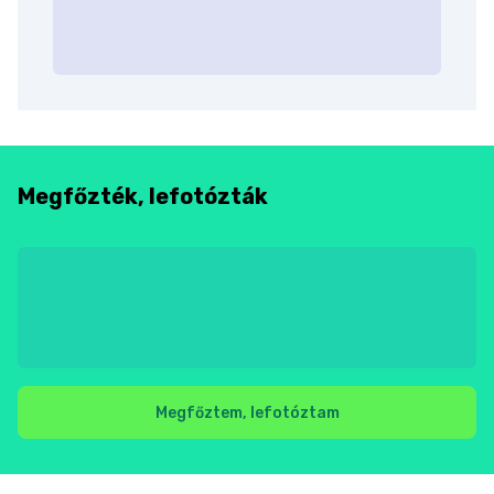
Megfőzték, lefotózták
Megfőztem, lefotóztam