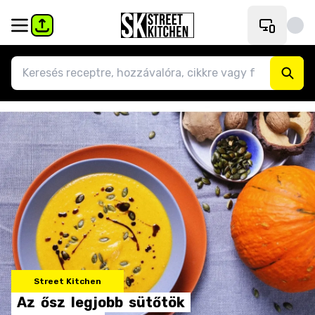
Street Kitchen
Az
ősz
legjobb
sütőtök