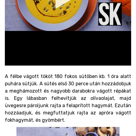
A félbe vágott tököt 180 fokos sütőben kb. 1 óra alatt
puhára sütjük. A sütés első 30 perce után hozzádobjuk
a meghámozott és nagyobb darabokra vágott répákat
is. Egy lábasban felhevítjük az olívaolajat, majd
üvegesre pároljunk rajta a felaprított hagymát. Ezután
hozzáadjuk, és megfuttatjuk rajta az apróra vágott
fokhagymát, és gyömbért.