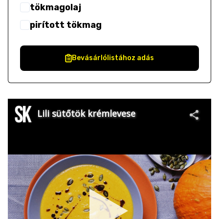
tökmagolaj
pirított tökmag
Bevásárlólistához adás