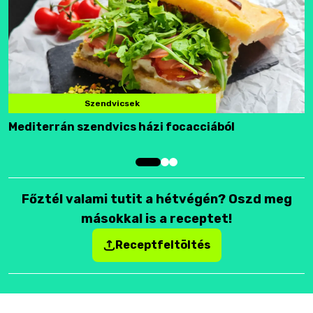
Szendvicsek
Mediterrán szendvics házi focacciából
F
Főztél valami tutit a hétvégén? Oszd meg
másokkal is a receptet!
Receptfeltöltés