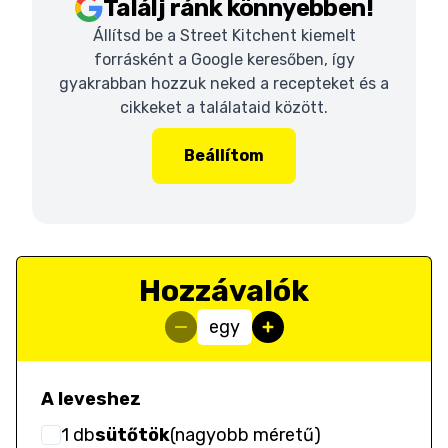
Találj ránk könnyebben!
Állítsd be a Street Kitchent kiemelt
forrásként a Google keresőben, így
gyakrabban hozzuk neked a recepteket és a
cikkeket a találataid között.
Beállítom
Hozzávalók
egy
A leveshez
1
db
sütőtök
(
nagyobb méretű
)