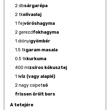
2
db
sárgarépa
2
tk
olívaolaj
1
fej
vöröshagyma
2
gerezd
fokhagyma
1
diónyi
gyömbér
1.5
tk
garam masala
0.5
tk
kurkuma
400
ml
zsíros kókusztej
1
l
víz (vagy alaplé)
2
nagy csipet
só
frissen őrölt bors
A tetejére