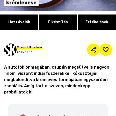
krémlevese
Hozzávalók
Elkészítés
Értékelések
Street
Kitchen
2016. 11. 15.
A sütőtök önmagában, csupán megsütve is nagyon
finom, viszont indiai fűszerekkel, kókusztejjel
megbolondítva krémleves formájában egyszerűen
zseniális. Amíg tart a szezon, mindenképp
próbáljátok ki!