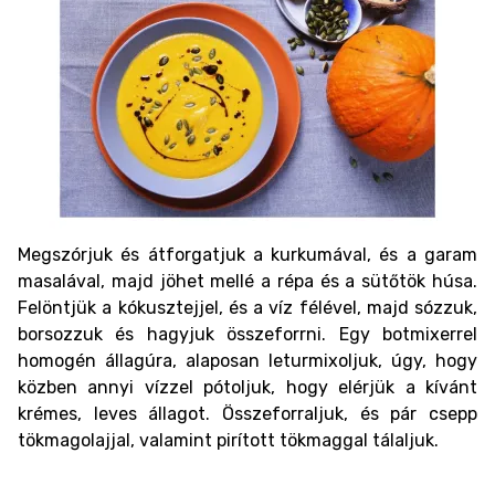
Megszórjuk és átforgatjuk a kurkumával, és a garam
masalával, majd jöhet mellé a répa és a sütőtök húsa.
Felöntjük a kókusztejjel, és a víz félével, majd sózzuk,
borsozzuk és hagyjuk összeforrni. Egy botmixerrel
homogén állagúra, alaposan leturmixoljuk, úgy, hogy
közben annyi vízzel pótoljuk, hogy elérjük a kívánt
krémes, leves állagot. Összeforraljuk, és pár csepp
tökmagolajjal, valamint pirított tökmaggal tálaljuk.