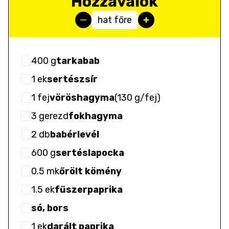
Hozzávalók
hat főre
400
g
tarkabab
1
ek
sertészsír
1
fej
vöröshagyma
(
130 g/fej
)
3
gerezd
fokhagyma
2
db
babérlevél
600
g
sertéslapocka
0.5
mk
őrölt kömény
1.5
ek
fűszerpaprika
só, bors
1
ek
darált paprika