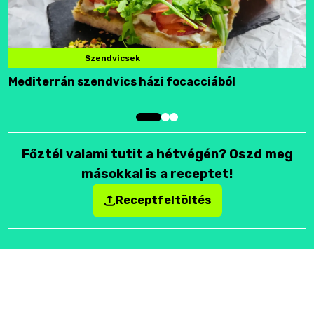
Szendvicsek
Mediterrán szendvics házi focacciából
F
Főztél valami tutit a hétvégén? Oszd meg
másokkal is a receptet!
Receptfeltöltés