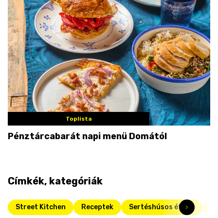
Toplista
Pénztárcabarát napi menü Domától
Címkék, kategóriák
Street Kitchen
Receptek
Sertéshúsos ételek
Fr