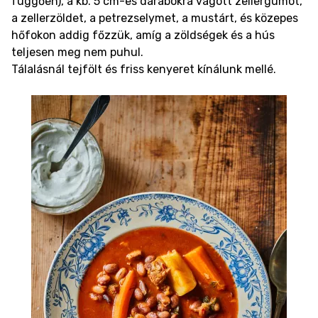
függően), a kb. 5 cm-es darabokra vágott zellergumót,
a zellerzöldet, a petrezselymet, a mustárt, és közepes
hőfokon addig főzzük, amíg a zöldségek és a hús
teljesen meg nem puhul.
Tálalásnál tejfölt és friss kenyeret kínálunk mellé.