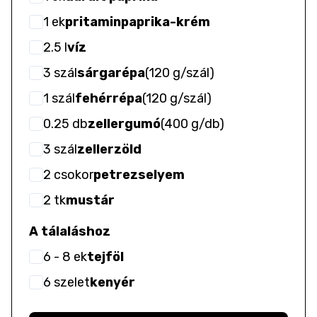
1
ek
pritaminpaprika-krém
2.5
l
víz
3
szál
sárgarépa
(
120 g/szál
)
1
szál
fehérrépa
(
120 g/szál
)
0.25
db
zellergumó
(
400 g/db
)
3
szál
zellerzöld
2
csokor
petrezselyem
2
tk
mustár
A tálaláshoz
6
- 8
ek
tejföl
6
szelet
kenyér