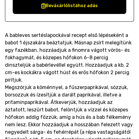
Bevásárlólistához adás
A bableves sertéslapockával recept első lépéseként a
babot 1 éjszakára beáztatjuk. Másnap zsírt melegítünk
egy fazékban, hozzáadjuk a finomra vágott vörös- és
fokhagymát, és közepes hőfokon 6-8 percig
dinszteljük a babérlevéllel együtt. Hozzáadjuk a kb. 2
cm-es kockákra vágott húst és erős hőfokon 2 percig
pirítjuk.
Megszórjuk a köménnyel, a fűszerpaprikával, sózzuk,
borsozzuk és ízesítjük a darált paprikával, illetve a
pritaminpaprikával. Átkeverjük, hozzáadjuk az
áztatott, leszűrt babot, felöntjük a vízzel és közepes
hőfokon addig főzzük, amíg a hús és a bab félkemény
nem lesz. Ekkor hozzáadjuk a hosszában felezett vagy
negyedelt sárga- és fehérrépát (a répa vastagságától