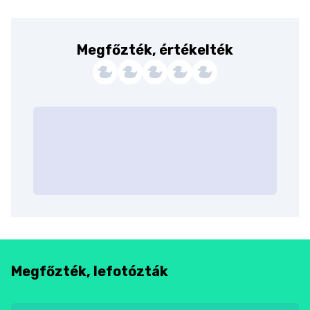
Megfőzték, értékelték
Megfőzték, lefotózták