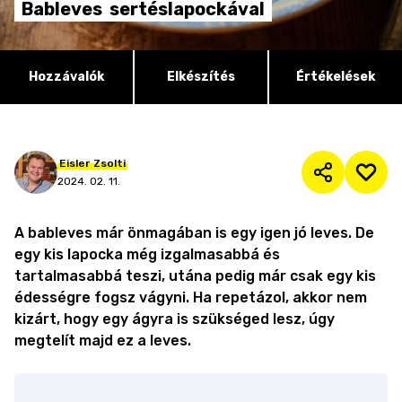
Bableves
sertéslapockával
Hozzávalók
Elkészítés
Értékelések
Eisler
Zsolti
2024. 02. 11.
A bableves már önmagában is egy igen jó leves. De
egy kis lapocka még izgalmasabbá és
tartalmasabbá teszi, utána pedig már csak egy kis
édességre fogsz vágyni. Ha repetázol, akkor nem
kizárt, hogy egy ágyra is szükséged lesz, úgy
megtelít majd ez a leves.