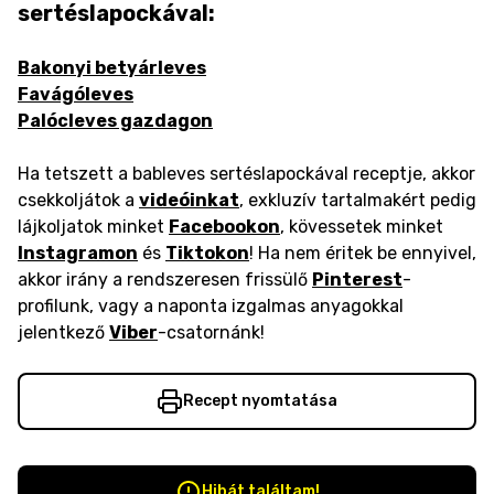
sertéslapockával:
Bakonyi betyárleves
Favágóleves
Palócleves gazdagon
Ha tetszett a bableves sertéslapockával receptje, akkor
csekkoljátok a
videóinkat
, exkluzív tartalmakért pedig
lájkoljatok minket
Facebookon
, kövessetek minket
Instagramon
és
Tiktokon
! Ha nem éritek be ennyivel,
akkor irány a rendszeresen frissülő
Pinterest
-
profilunk, vagy a naponta izgalmas anyagokkal
jelentkező
Viber
-csatornánk!
Recept nyomtatása
Hibát találtam!