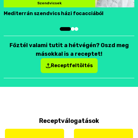
Szendvicsek
Mediterrán szendvics házi focacciából
F
Főztél valami tutit a hétvégén? Oszd meg
másokkal is a receptet!
Receptfeltöltés
Receptválogatások