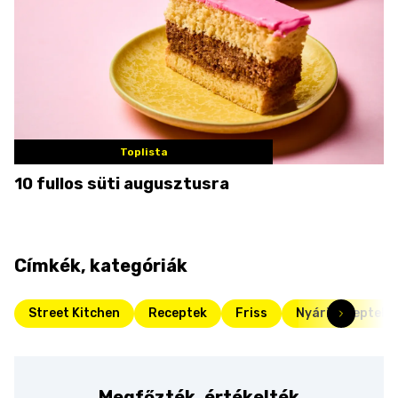
Toplista
10 fullos süti augusztusra
Címkék, kategóriák
Street Kitchen
Receptek
Friss
Nyári receptek
Megfőzték, értékelték