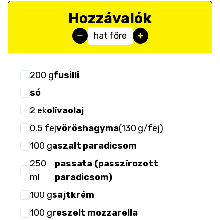
Hozzávalók
hat főre
200
g
fusilli
só
2
ek
olívaolaj
0.5
fej
vöröshagyma
(
130 g/fej
)
100
g
aszalt paradicsom
250
passata (passzírozott
ml
paradicsom)
100
g
sajtkrém
100
g
reszelt mozzarella