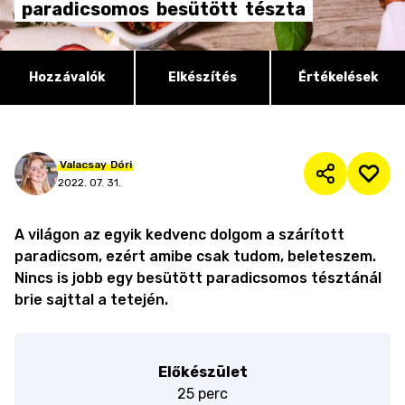
paradicsomos
besütött
tészta
Hozzávalók
Elkészítés
Értékelések
Valacsay
Dóri
2022. 07. 31.
A világon az egyik kedvenc dolgom a szárított
paradicsom, ezért amibe csak tudom, beleteszem.
Nincs is jobb egy besütött paradicsomos tésztánál
brie sajttal a tetején.
Előkészület
25 perc