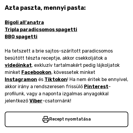
Azta paszta, mennyi pasta:
Bigoli all'anatra
Tripla paradicsomos spagetti
BBQ spagetti
Ha tetszett a brie sajtos-szárított paradicsomos
besütött tészta receptje, akkor csekkoljátok a
videóinkat
, exkluzív tartalmakért pedig lájkoljatok
minket
Facebookon
, kövessetek minket
Instagramon
és
Tiktokon
! Ha nem éritek be ennyivel,
akkor irány a rendszeresen frissülő
Pinterest
-
profilunk, vagy a naponta izgalmas anyagokkal
jelentkező
Viber
-csatornánk!
Recept nyomtatása