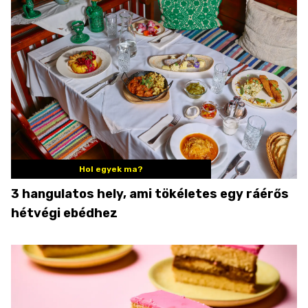
Hol egyek ma?
3 hangulatos hely, ami tökéletes egy ráérős
hétvégi ebédhez