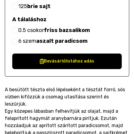
125
brie sajt
A tálaláshoz
0.5
csokor
friss bazsalikom
6
szem
aszalt paradicsom
Bevásárlólistához adás
A besütött tészta első lépéseként a tésztát forró, sós
vízben kifőzzük a csomag utasítása szerint és
leszűrjük.
Egy közepes lábasban felhevítjük az olajat, majd a
felaprított hagymát aranybarnára pirítjuk. Ezután
hozzáadjuk az aprított szárított paradicsomot, majd
beleborítjuk a passzírozott paradicsomot, a sajtkrémet