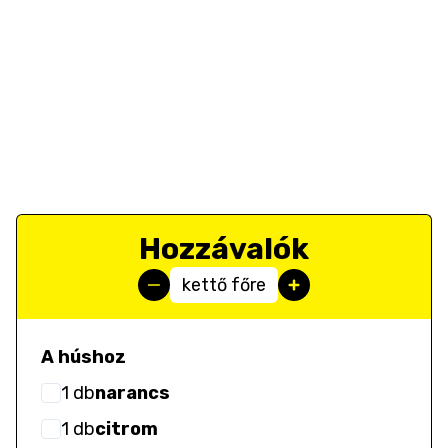
Hozzávalók
kettő főre
A húshoz
1
db
narancs
1
db
citrom