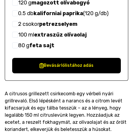
120
g
magozott olívabogyó
0.5
db
kaliforniai paprika
(
120 g/db
)
2
csokor
petrezselyem
100
ml
extraszűz olívaolaj
80
g
feta sajt
Bevásárlólistához adás
A citrusos grillezett csirkecomb egy vérbeli nyári
grillrevaló. Első lépésként a narancs és a citrom levét
kifacsarjuk és egy tálba tesszük – az a lényeg, hogy
legalább 150 ml citruslevünk legyen. Hozzáadjuk az
ecetet, a reszelt fokhagymát, az olívaolajat és az őrölt
koriandert, elkeverjük és beletesszük a húsokat.