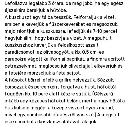
Lefóliázva legalább 3 órára, de még jobb, ha egy egész
éjszakára berakjuk a hűtőbe.
A kuszkuszt egy tálba tesszük. Felforraljuk a vizet,
amiben elkeverjük a fűszerkeveréket és megsózzuk,
majd ráöntjük a kuszkuszra, lefedjük és 7-10 percet
hagyjuk állni, hogy beszívja a vizet. A megpuhult
kuszkuszhoz keverjük a felcsíkozott aszalt
paradicsomot, az olívabogyót, a kb. 0,5 cm-es
darabokra vágott kaliforniai paprikát, a finomra aprított
petrezselymet, meglocsoljuk olívaolajjal, elkeverjük és
a tetejére morzsoljuk a feta sajtot.
A húsokat bőrrel lefelé a grillre helyezzük. Sózzuk,
borsozzuk és percenként forgatva a húst, hőfoktól
függően kb. 10 perc alatt készre sütjük. (Célszerű
inkább egy közepes hőfokot belőni, mert a nagy hőtől a
hús külseje megég, a közepe viszont nyers marad,
mivel egy combosabb húsrészről van szó.) A megsült
csirkecombot a kuszkuszsalátával tálaljuk.