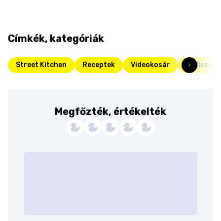
Címkék, kategóriák
Street Kitchen
Receptek
Videokosár
Grillszez
Megfőzték, értékelték