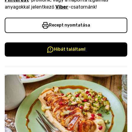
anyagokkal jelentkező
Viber
-csatornánk!
Recept nyomtatása
Hibát találtam!