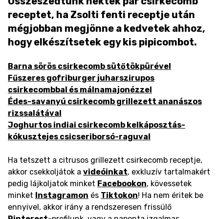
Összeszedtünk nektek pár csirkecomb
receptet, ha Zsolti fenti receptje után
mégjobban megjönne a kedvetek ahhoz,
hogy elkészítsetek egy kis pipicombot.
Barna sörös csirkecomb sütőtökpürével
Fűszeres gofriburger juharszirupos
csirkecombbal és málnamajonézzel
Édes-savanyú csirkecomb grillezett ananászos
rizssalátával
Joghurtos indiai csirkecomb kelkáposztás-
kókusztejes csicseriborsó-raguval
Ha tetszett a citrusos grillezett csirkecomb receptje,
akkor csekkoljátok a
videóinkat
, exkluzív tartalmakért
pedig lájkoljatok minket
Facebookon
, kövessetek
minket
Instagramon
és
Tiktokon
! Ha nem éritek be
ennyivel, akkor irány a rendszeresen frissülő
Pinterest
-profilunk, vagy a naponta izgalmas