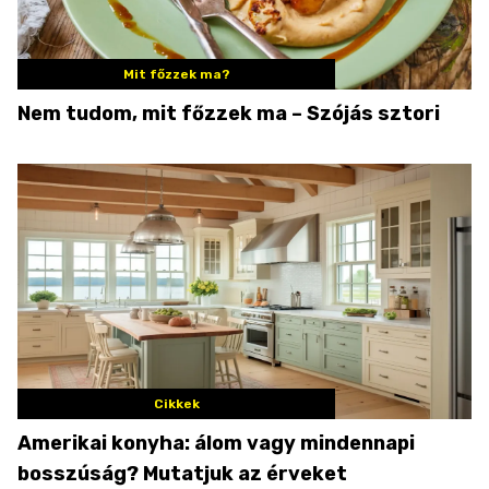
Mit főzzek ma?
Nem tudom, mit főzzek ma – Szójás sztori
Cikkek
Amerikai konyha: álom vagy mindennapi
bosszúság? Mutatjuk az érveket