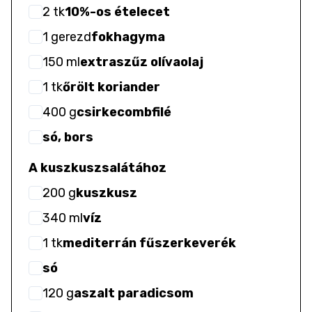
2
tk
10%-os ételecet
1
gerezd
fokhagyma
150
ml
extraszűz olívaolaj
1
tk
őrölt koriander
400
g
csirkecombfilé
só, bors
A kuszkuszsalátához
200
g
kuszkusz
340
ml
víz
1
tk
mediterrán fűszerkeverék
só
120
g
aszalt paradicsom