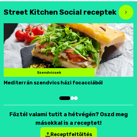
Street Kitchen Social receptek
Szendvicsek
Mediterrán szendvics házi focacciából
F
Főztél valami tutit a hétvégén? Oszd meg
másokkal is a receptet!
Receptfeltöltés