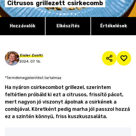
Citrusos
grillezett
csirkecomb
Hozzávalók
Elkészítés
Értékelések
Eisler
Zsolti
2024. 07. 16.
*Termékmegjelenítést tartalmaz
Ha nyáron csirkecombot grillezel, szerintem
feltétlen próbáld ki ezt a citrusos, frissítő pácot,
mert nagyon jó viszonyt ápolnak a csirkének a
combjával. Köretként pedig marha jól passzol hozzá
ez a szintén könnyű, friss kuszkuszsaláta.