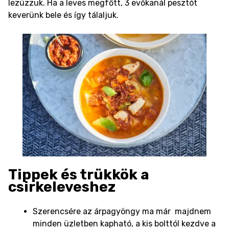
lezúzzuk. Ha a leves megfőtt, 3 evőkanál pesztót
keverünk bele és így tálaljuk.
Tippek és trükkök a
csirkeleveshez
Szerencsére az árpagyöngy ma már majdnem
minden üzletben kapható, a kis bolttól kezdve a