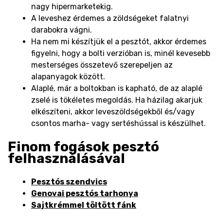
nagy hipermarketekig.
A leveshez érdemes a zöldségeket falatnyi
darabokra vágni.
Ha nem mi készítjük el a pesztót, akkor érdemes
figyelni, hogy a bolti verzióban is, minél kevesebb
mesterséges összetevő szerepeljen az
alapanyagok között.
Alaplé, már a boltokban is kapható, de az alaplé
zselé is tökéletes megoldás. Ha házilag akarjuk
elkészíteni, akkor leveszöldségekből és/vagy
csontos marha- vagy sertéshússal is készülhet.
Finom fogások pesztó
felhasználásával
Pesztós szendvics
Genovai
pesztós
tarhonya
Sajtkrémmel töltött fánk