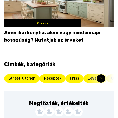
Cikkek
Amerikai konyha: álom vagy mindennapi
bosszúság? Mutatjuk az érveket
Címkék, kategóriák
Street Kitchen
Receptek
Friss
Levesek
Csi
Megfőzték, értékelték