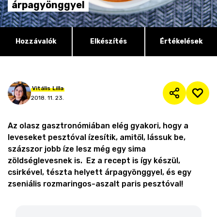
árpagyönggyel
Hozzávalók
Elkészítés
Értékelések
Vitális
Lilla
2018. 11. 23.
Az olasz gasztronómiában elég gyakori, hogy a
leveseket pesztóval ízesítik, amitől, lássuk be,
százszor jobb íze lesz még egy sima
zöldséglevesnek is. Ez a recept is így készül,
csirkével, tészta helyett árpagyönggyel, és egy
zseniális rozmaringos-aszalt paris pesztóval!