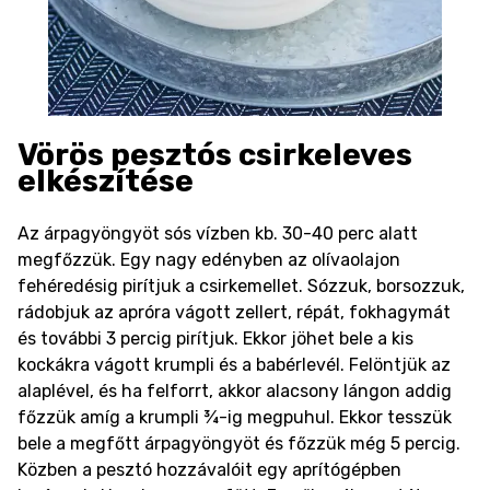
Vörös pesztós csirkeleves
elkészítése
Az árpagyöngyöt sós vízben kb. 30-40 perc alatt
megfőzzük. Egy nagy edényben az olívaolajon
fehéredésig pirítjuk a csirkemellet. Sózzuk, borsozzuk,
rádobjuk az apróra vágott zellert, répát, fokhagymát
és további 3 percig pirítjuk. Ekkor jöhet bele a kis
kockákra vágott krumpli és a babérlevél. Felöntjük az
alaplével, és ha felforrt, akkor alacsony lángon addig
főzzük amíg a krumpli ¾-ig megpuhul. Ekkor tesszük
bele a megfőtt árpagyöngyöt és főzzük még 5 percig.
Közben a pesztó hozzávalóit egy aprítógépben