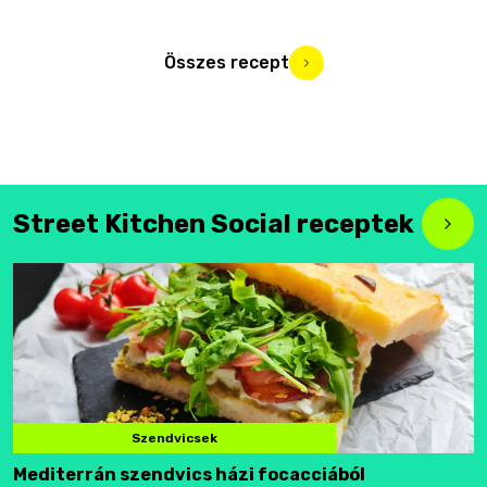
Összes recept
Street Kitchen Social receptek
Szendvicsek
Mediterrán szendvics házi focacciából
F