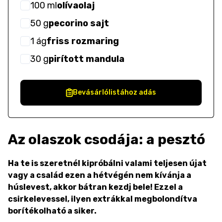
100
ml
olívaolaj
50
g
pecorino sajt
1
ág
friss rozmaring
30
g
pirított mandula
Bevásárlólistához adás
Az olaszok csodája: a pesztó
Ha te is szeretnél kipróbálni valami teljesen újat
vagy a család ezen a hétvégén nem kívánja a
húslevest, akkor bátran kezdj bele! Ezzel a
csirkelevessel, ilyen extrákkal megbolondítva
borítékolható a siker.