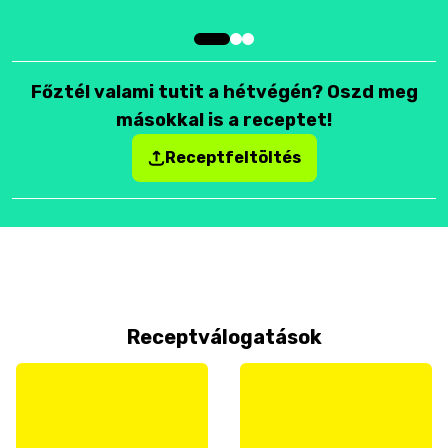
Főztél valami tutit a hétvégén? Oszd meg
másokkal is a receptet!
Receptfeltöltés
Receptválogatások