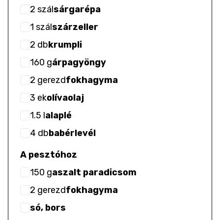
2
szál
sárgarépa
1
szál
szárzeller
2
db
krumpli
160
g
árpagyöngy
2
gerezd
fokhagyma
3
ek
olívaolaj
1.5
l
alaplé
4
db
babérlevél
A pesztóhoz
150
g
aszalt paradicsom
2
gerezd
fokhagyma
só, bors