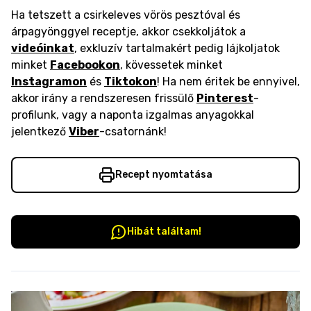
Ha tetszett a csirkeleves vörös pesztóval és
árpagyönggyel receptje, akkor csekkoljátok a
videóinkat
, exkluzív tartalmakért pedig lájkoljatok
minket
Facebookon
, kövessetek minket
Instagramon
és
Tiktokon
! Ha nem éritek be ennyivel,
akkor irány a rendszeresen frissülő
Pinterest
-
profilunk, vagy a naponta izgalmas anyagokkal
jelentkező
Viber
-csatornánk!
Recept nyomtatása
Hibát találtam!