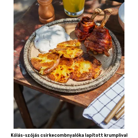
Kólás-szójás csirkecombnyalóka lapított krumplival