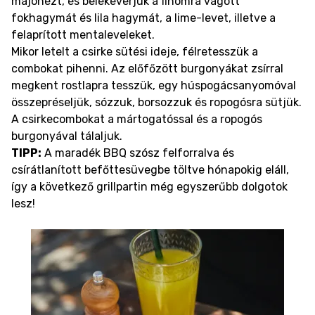
majonézt, és belekeverjük a finomra vágott
fokhagymát és lila hagymát, a lime-levet, illetve a
felaprított mentaleveleket.
Mikor letelt a csirke sütési ideje, félretesszük a
combokat pihenni. Az előfőzött burgonyákat zsírral
megkent rostlapra tesszük, egy húspogácsanyomóval
összepréseljük, sózzuk, borsozzuk és ropogósra sütjük.
A csirkecombokat a mártogatóssal és a ropogós
burgonyával tálaljuk.
TIPP:
A maradék BBQ szósz felforralva és
csírátlanított befőttesüvegbe töltve hónapokig eláll,
így a következő grillpartin még egyszerűbb dolgotok
lesz!