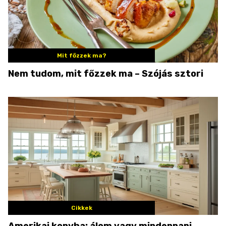
Mit főzzek ma?
Nem tudom, mit főzzek ma – Szójás sztori
Cikkek
Amerikai konyha: álom vagy mindennapi