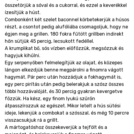
összetörjük a sóval és a cukorral, és ezzel a keverékkel
ízesítjük a húst.
Combonként két szelet baconnel körbetekerjük a húsos
részt, a csontot pedig alufóliába csomagoljuk, hogy ne
égjen meg a grillen. 180 fokra fűtött grillben indirekt
hőn sütjük 45 percig, lecsukott fedéllel.
A krumplikat bő, sós vízben előfőzzük, megsózzuk és
hagyjuk kihűlni.
Egy serpenyőben felmelegítjük az olajat, és közepes
lángon elkezdjük benne megpárolni a finomra vágott
hagymát. Pár perc után hozzádjuk a fokhagymát is,
egy perc pirítás után pedig belerakjuk a szósz összes
többi hozzávalóját, és 30 percig gyakran kevergetve
főzzük. Ha kész, egy finom lyukú szűrőn
átpasszírozzuk az egészet. Mikor letelt a hús sütési
ideje, lekenjük a combokat a szósszal, és még 10 percre
visszacsukjuk rá a grillt.
A mártogatóshoz összekeverjük a tejfölt és a