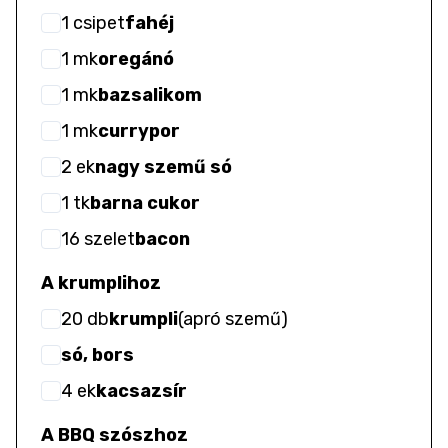
1
csipet
fahéj
1
mk
oregánó
1
mk
bazsalikom
1
mk
currypor
2
ek
nagy szemű só
1
tk
barna cukor
16
szelet
bacon
A krumplihoz
20
db
krumpli
(
apró szemű
)
só, bors
4
ek
kacsazsír
A BBQ szószhoz