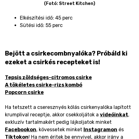
(Fotó: Street Kitchen)
Elkészítési idő: 45 perc
Sütési idő: 55 perc
Bejött a csirkecombnyalóka? Próbáld ki
ezeket a csirkés recepteket is!
Tepsis zöldséges-citromos csirke
A tökéletes csirke-rizs kombó
Popcorn csirke
Ha tetszett a cseresznyés kólás csirkenyalóka lapított
krumplival receptje, akkor csekkoljátok a
videóinkat
,
exkluzív tartalmakért pedig lájkoljatok minket
Facebookon
, kövessetek minket
Instagramon
és
Tiktokon
! Ha nem éritek be ennyivel, akkor irány a