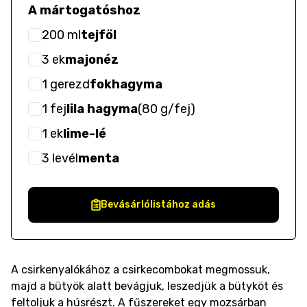
A mártogatóshoz
200
ml
tejföl
3
ek
majonéz
1
gerezd
fokhagyma
1
fej
lila hagyma
(
80 g/fej
)
1
ek
lime-lé
3
levél
menta
Bevásárlólistához adás
A csirkenyalókához a csirkecombokat megmossuk,
majd a bütyök alatt bevágjuk, leszedjük a bütyköt és
feltoljuk a húsrészt. A fűszereket egy mozsárban