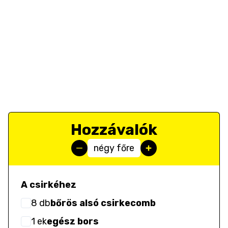
Hozzávalók
négy főre
A csirkéhez
8
db
bőrös alsó csirkecomb
1
ek
egész bors