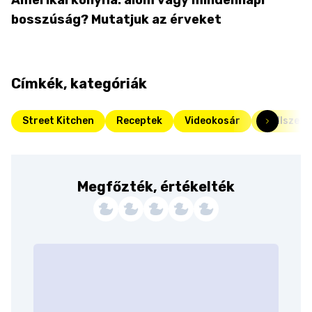
bosszúság? Mutatjuk az érveket
Címkék, kategóriák
Street Kitchen
Receptek
Videokosár
Grillszez
Megfőzték, értékelték