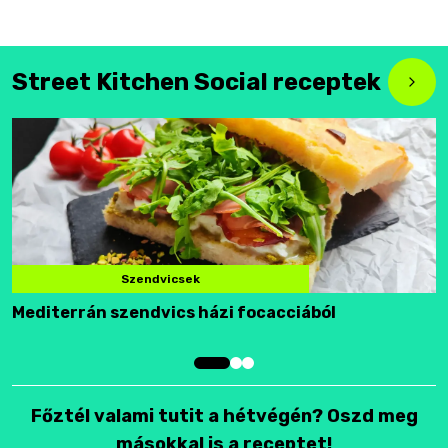
Street Kitchen Social receptek
Szendvicsek
Mediterrán szendvics házi focacciából
F
Főztél valami tutit a hétvégén? Oszd meg
másokkal is a receptet!