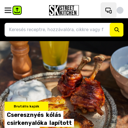
Brutális kaják
Cseresznyés
kólás
csirkenyalóka
lapított