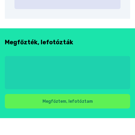
Megfőzték, lefotózták
Megfőztem, lefotóztam