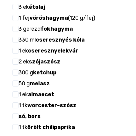
3
ek
étolaj
1
fej
vöröshagyma
(
120 g/fej
)
3
gerezd
fokhagyma
330
ml
cseresznyés kóla
1
ek
cseresznyelekvár
2
ek
szójaszósz
300
g
ketchup
50
g
melasz
1
ek
almaecet
1
tk
worcester-szósz
só, bors
1
tk
őrölt chilipaprika