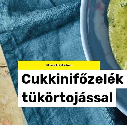
Street Kitchen
Cukkinifőzelék
tükörtojással