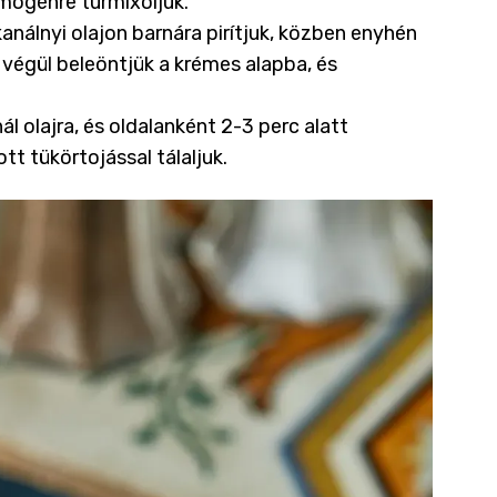
mogénre turmixoljuk.
nálnyi olajon barnára pirítjuk, közben enyhén
végül beleöntjük a krémes alapba, és
l olajra, és oldalanként 2-3 perc alatt
tt tükörtojással tálaljuk.