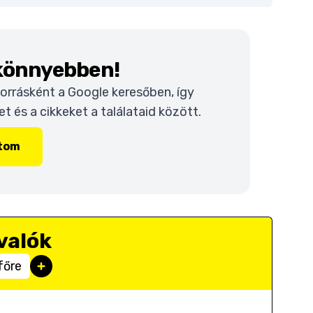
 könnyebben!
 forrásként a Google keresőben, így
 és a cikkeket a találataid között.
ítom
valók
főre