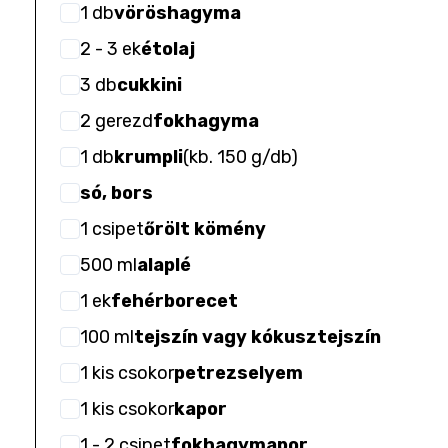
1
db
vöröshagyma
2
- 3
ek
étolaj
3
db
cukkini
2
gerezd
fokhagyma
1
db
krumpli
(
kb. 150 g/db
)
só, bors
1
csipet
őrölt kömény
500
ml
alaplé
1
ek
fehérborecet
100
ml
tejszín vagy kókusztejszín
1
kis csokor
petrezselyem
1
kis csokor
kapor
1
- 2
csipet
fokhagymapor