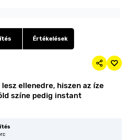
ítés
Értékelések
lesz ellenedre, hiszen az íze
öld színe pedig instant
ítés
erc