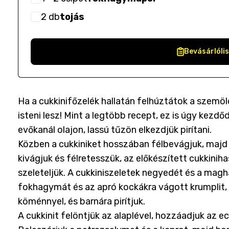
2
db
tojás
Bevásárlóli
Ha a cukkinifőzelék hallatán felhúztátok a szemö
isteni lesz! Mint a legtöbb recept, ez is úgy kezd
evőkanál olajon, lassú tűzön elkezdjük pirítani.
Közben a cukkiniket hosszában félbevágjuk, majd 
kivágjuk és félretesszük, az előkészített cukkini
szeleteljük. A cukkiniszeletek negyedét és a mag
fokhagymát és az apró kockákra vágott krumplit,
köménnyel, és barnára pirítjuk.
A cukkinit felöntjük az alaplével, hozzáadjuk az e