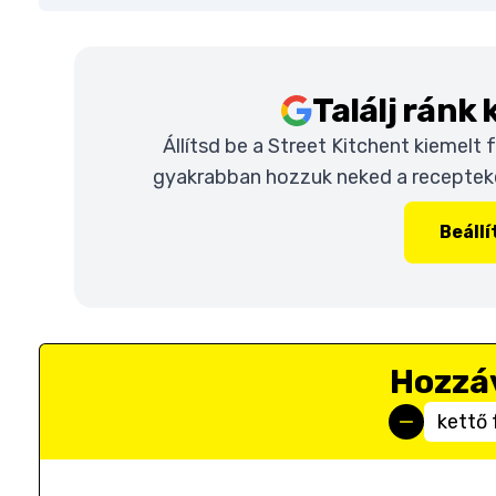
Találj ránk
Állítsd be a Street Kitchent kiemelt
gyakrabban hozzuk neked a recepteket
Beáll
Hozzá
kettő 