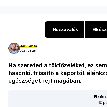
Hozzávalók
Elkész
Jáki
Tamás
2021. 01. 28.
Ha szereted a tökfőzeléket, ez sem 
hasonló, frissítő a kaportól, élénkz
egészséget rejt magában.
Elkész
45 p