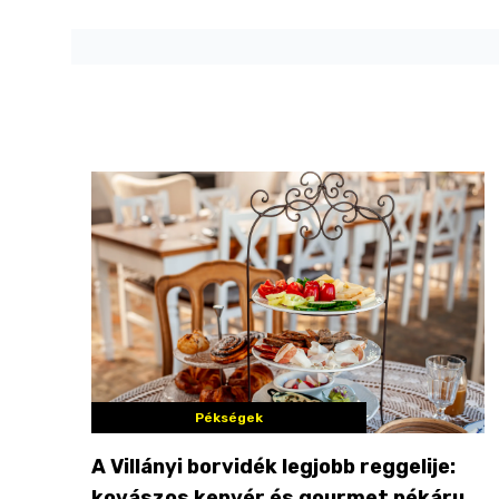
Pékségek
A Villányi borvidék legjobb reggelije:
kovászos kenyér és gourmet pékáruk