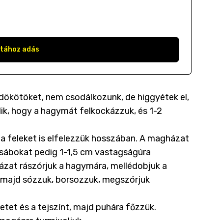
stához adás
ldökötöket, nem csodálkozunk, de higgyétek el,
ődik, hogy a hagymát felkockázzuk, és 1-2
a feleket is elfelezzük hosszában. A magházat
hasábokat pedig 1-1,5 cm vastagságúra
házat rászórjuk a hagymára, mellédobjuk a
 majd sózzuk, borsozzuk, megszórjuk
cetet és a tejszínt, majd puhára főzzük.