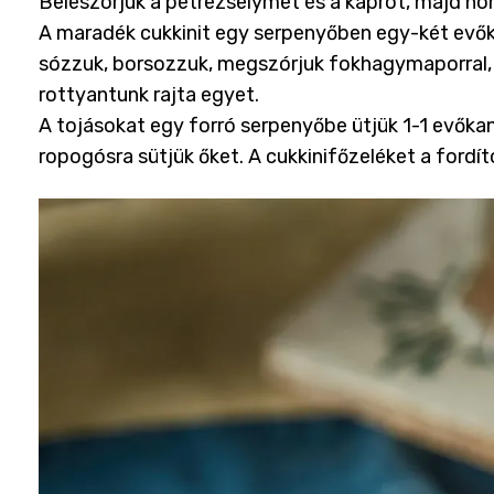
Beleszórjuk a petrezselymet és a kaprot, majd ho
A maradék cukkinit egy serpenyőben egy-két evőka
sózzuk, borsozzuk, megszórjuk fokhagymaporral, 
rottyantunk rajta egyet.
A tojásokat egy forró serpenyőbe ütjük 1-1 evőkaná
ropogósra sütjük őket. A cukkinifőzeléket a fordíto