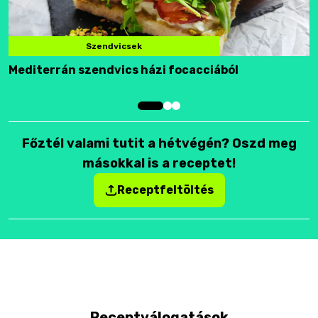
Szendvicsek
Mediterrán szendvics házi focacciából
F
Főztél valami tutit a hétvégén? Oszd meg
másokkal is a receptet!
Receptfeltöltés
Receptválogatások