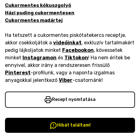
Cukormentes kókuszgolyó
Házi puding cukormentesen
Cukormentes madártej
Ha tetszett a cukormentes piskótatekercs receptje,
akkor csekkoljátok a
videóinkat
, exkluzív tartalmakért
pedig lájkoljatok minket
Facebookon
, kövessetek
minket
Instagramon
és
Tiktokon
! Ha nem éritek be
ennyivel, akkor irány a rendszeresen frissülő
Pinterest
-profilunk, vagy a naponta izgalmas
anyagokkal jelentkező
Viber
-csatornánk!
Recept nyomtatása
Hibát találtam!