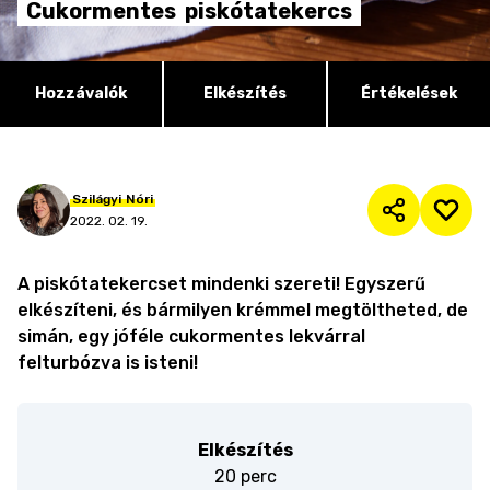
Cukormentes
piskótatekercs
Hozzávalók
Elkészítés
Értékelések
Szilágyi
Nóri
2022. 02. 19.
A piskótatekercset mindenki szereti! Egyszerű
elkészíteni, és bármilyen krémmel megtöltheted, de
simán, egy jóféle cukormentes lekvárral
felturbózva is isteni!
Elkészítés
20 perc