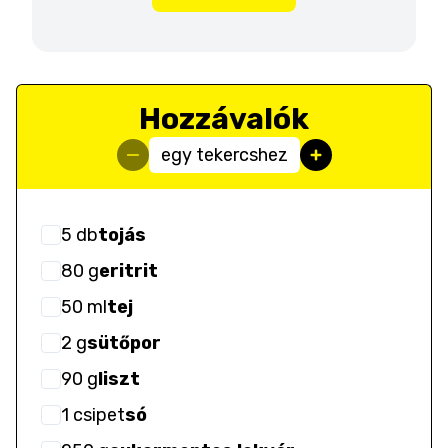
Hozzávalók
egy tekercshez
5
db
tojás
80
g
eritrit
50
ml
tej
2
g
sütőpor
90
g
liszt
1
csipet
só