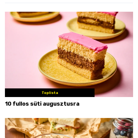
Toplista
10 fullos süti augusztusra