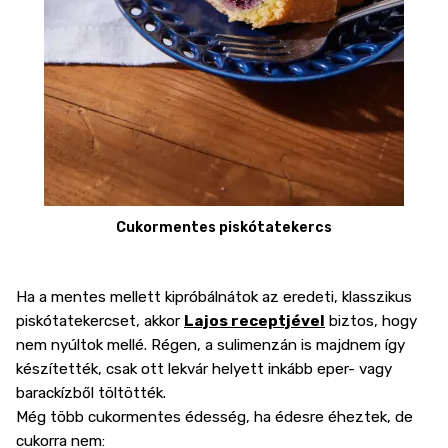
Cukormentes piskótatekercs
Ha a mentes mellett kipróbálnátok az eredeti, klasszikus
piskótatekercset, akkor
Lajos receptjével
biztos, hogy
nem nyúltok mellé. Régen, a sulimenzán is majdnem így
készítették, csak ott lekvár helyett inkább eper- vagy
barackízből töltötték.
Még több cukormentes édesség, ha édesre éheztek, de
cukorra nem: