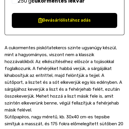
250
g
cukormentes lekvár
Bevásárlólistához adás
A cukormentes piskótatekercs szinte ugyanúgy készül,
mint a hagyományos, viszont nem a klasszik
hozzávalókból. Az elkészítéséhez először a tojásokkal
foglalkozunk. A fehérjéket habbá verjük, a sárgájákat
kihabosítjuk az eritrittel, majd felöntjük a tejjel. A
sütőport, a lisztet és a sót elkeverjük egy kis edényben. A
sárgájához keverjük a liszt és a fehérjehab felét, ezután
összekeverjük. Mehet hozzá a liszt másik fele is, amit
szintén elkeverünk benne, végül fellazítjuk a fehérjehab
másik felével.
Sütőpapíros, nagy méretű, kb. 30x40 cm-es tepsibe
simítjuk a masszát, és 175 fokra előmelegített sütőben 20