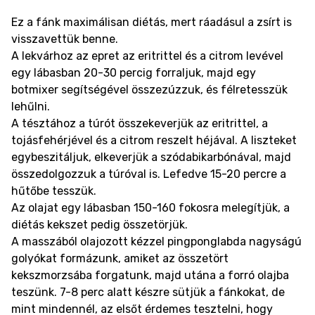
Ez a fánk maximálisan diétás, mert ráadásul a zsírt is
visszavettük benne.
A lekvárhoz az epret az eritrittel és a citrom levével
egy lábasban 20-30 percig forraljuk, majd egy
botmixer segítségével összezúzzuk, és félretesszük
lehűlni.
A tésztához a túrót összekeverjük az eritrittel, a
tojásfehérjével és a citrom reszelt héjával. A liszteket
egybeszitáljuk, elkeverjük a szódabikarbónával, majd
összedolgozzuk a túróval is. Lefedve 15-20 percre a
hűtőbe tesszük.
Az olajat egy lábasban 150-160 fokosra melegítjük, a
diétás kekszet pedig összetörjük.
A masszából olajozott kézzel pingponglabda nagyságú
golyókat formázunk, amiket az összetört
kekszmorzsába forgatunk, majd utána a forró olajba
teszünk. 7-8 perc alatt készre sütjük a fánkokat, de
mint mindennél, az elsőt érdemes tesztelni, hogy