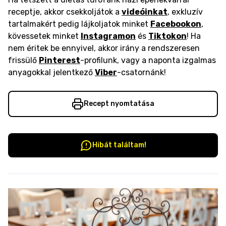
receptje, akkor csekkoljátok a
videóinkat
, exkluzív
tartalmakért pedig lájkoljatok minket
Facebookon
,
kövessetek minket
Instagramon
és
Tiktokon
! Ha
nem éritek be ennyivel, akkor irány a rendszeresen
frissülő
Pinterest
-profilunk, vagy a naponta izgalmas
anyagokkal jelentkező
Viber
-csatornánk!
Recept nyomtatása
Hibát találtam!