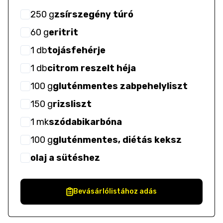
250
g
zsírszegény túró
60
g
eritrit
1
db
tojásfehérje
1
db
citrom reszelt héja
100
g
gluténmentes zabpehelyliszt
150
g
rizsliszt
1
mk
szódabikarbóna
100
g
gluténmentes, diétás keksz
olaj a sütéshez
Bevásárlólistához adás