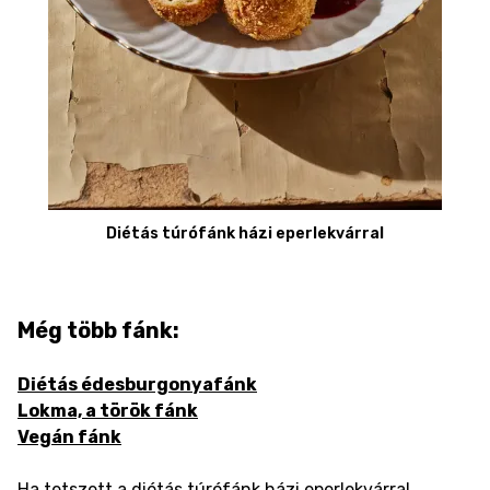
Diétás túrófánk házi eperlekvárral
Még több fánk:
Diétás édesburgonyafánk
Lokma, a török fánk
Vegán fánk
Ha tetszett a diétás túrófánk házi eperlekvárral