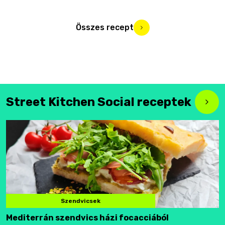
Összes recept
Street Kitchen Social receptek
Szendvicsek
Mediterrán szendvics házi focacciából
F