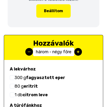
Beállítom
Hozzávalók
három - négy főre
A lekvárhoz
300
g
fagyasztott eper
80
g
eritrit
1
db
citrom leve
A túrófánkhoz