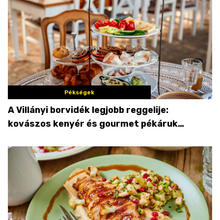
Pékségek
A Villányi borvidék legjobb reggelije:
kovászos kenyér és gourmet pékáruk
Palkonyán