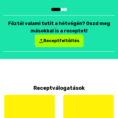
Főztél valami tutit a hétvégén? Oszd meg
másokkal is a receptet!
Receptfeltöltés
Receptválogatások