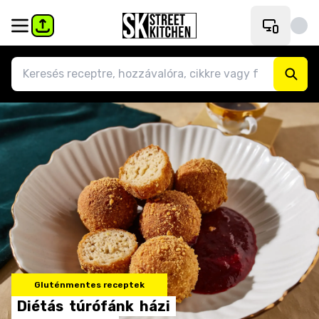
Gluténmentes receptek
Diétás
túrófánk
házi