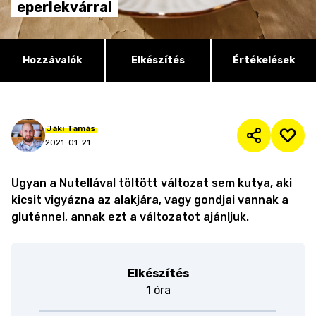
eperlekvárral
Hozzávalók
Elkészítés
Értékelések
Jáki
Tamás
2021. 01. 21.
Ugyan a Nutellával töltött változat sem kutya, aki
kicsit vigyázna az alakjára, vagy gondjai vannak a
gluténnel, annak ezt a változatot ajánljuk.
Elkészítés
1 óra