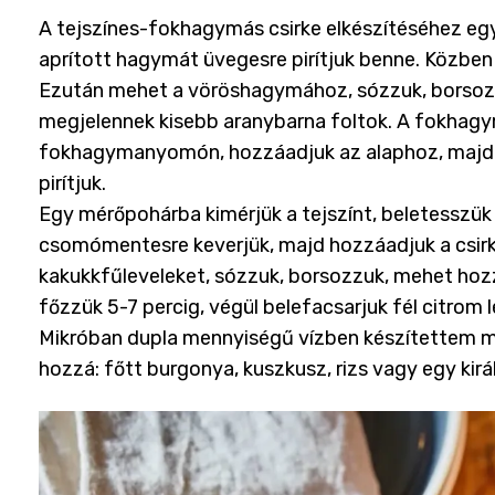
A tejszínes-fokhagymás csirke elkészítéséhez egy
aprított hagymát üvegesre pirítjuk benne. Közben 
Ezután mehet a vöröshagymához, sózzuk, borsozzu
megjelennek kisebb aranybarna foltok. A fokha
fokhagymanyomón, hozzáadjuk az alaphoz, majd a
pirítjuk.
Egy mérőpohárba kimérjük a tejszínt, beletesszük 
csomómentesre keverjük, majd hozzáadjuk a csirké
kakukkfűleveleket, sózzuk, borsozzuk, mehet hoz
főzzük 5-7 percig, végül belefacsarjuk fél citrom l
Mikróban dupla mennyiségű vízben készítettem mel
hozzá: főtt burgonya, kuszkusz, rizs vagy egy királ