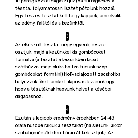
10 percig kézzel dagasztjuk (ha túl ragacsos a
tészta, folyamatosan lisztet pótolunk hozzá).
Egy feszes tésztát kell, hogy kapjunk, ami elválik
az edény falától és a kezünktől.
Az elkészült tésztát négy egyenlő részre
osztjuk, majd a kezünkkel kis gombócokat
formálva (a tésztát a kezünkben kicsit
széthúzva, majd alulra hajtva tudunk szép
gombócokat formálni) kiolívaolajozott zacskókba
helyezzük őket, amiket alaposan lezárunk úgy,
hogy a tésztáknak hagyunk helyet a későbbi
dagadáshoz.
Ezután a legjobb eredmény érdekében 24-48
órára hűtőbe rakjuk a tésztákat (ha sietünk, akkor
szobahőmérsékleten 1 órán át kelesztjük). Az