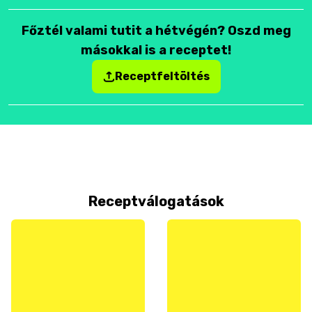
Főztél valami tutit a hétvégén? Oszd meg
másokkal is a receptet!
Receptfeltöltés
Receptválogatások