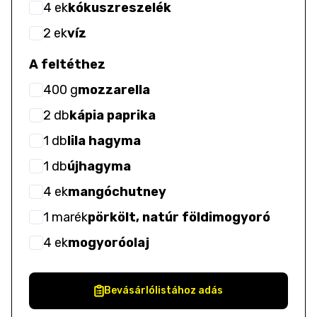
4
ek
kókuszreszelék
2
ek
víz
A feltéthez
400
g
mozzarella
2
db
kápia paprika
1
db
lila hagyma
1
db
újhagyma
4
ek
mangóchutney
1
marék
pörkölt, natúr földimogyoró
4
ek
mogyoróolaj
Bevásárlólistához adás