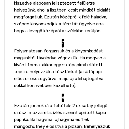
kiszedve alaposan lelisztezett felületre
helyezünk, ahol a lisztben kicsit mindkét oldalát
megforgatjuk. Ezután középről kifelé haladva,
szépen kinyomkodjuk a tésztát ügyelve arra,
hogy a levegő középről a szélekbe kerüljön.
Folyamatosan forgassuk és a kinyomkodást
magunktól távolodva végezzük. Ha megvan a
kívánt forma, akkor egy sütőpapírral ellátott
tepsire helyezzük a tésztánkat (a sütőpapír
először összegyűrve, majd újra kihajtogatva
sokkal könnyebben kezelhető).
Ezután jönnek rá a feltétek: 2 ek satay jellegű
szósz, mozzarella, ízlés szerint aprított kápia
paprika, lila hagyma, újhagyma és 1 ek
mangóchutney elosztva a pizzán. Behelyezzük