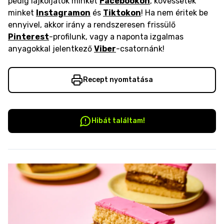
pedig lájkoljatok minket
Facebookon
, kövessetek
minket
Instagramon
és
Tiktokon
! Ha nem éritek be
ennyivel, akkor irány a rendszeresen frissülő
Pinterest
-profilunk, vagy a naponta izgalmas
anyagokkal jelentkező
Viber
-csatornánk!
Recept nyomtatása
Hibát találtam!