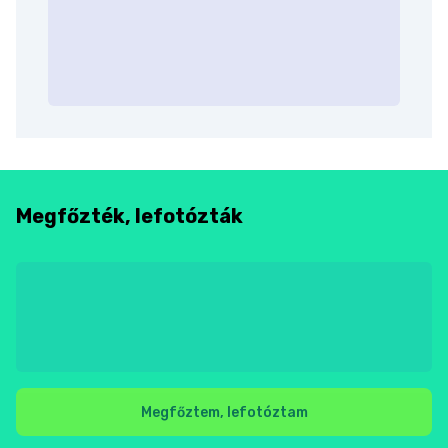
Megfőzték, lefotózták
Megfőztem, lefotóztam