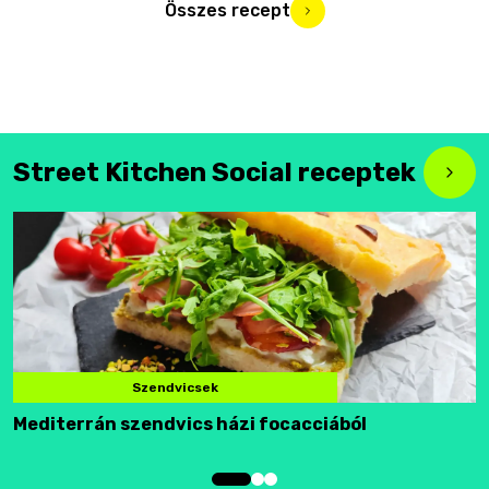
Összes recept
Street Kitchen Social receptek
Szendvicsek
Mediterrán szendvics házi focacciából
F