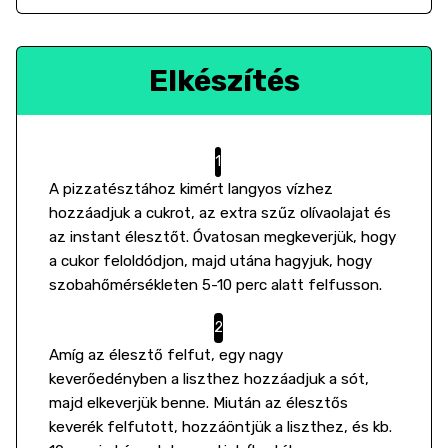
Elkészítés
A pizzatésztához kimért langyos vízhez
hozzáadjuk a cukrot, az extra szűz olívaolajat és
az instant élesztőt. Óvatosan megkeverjük, hogy
a cukor feloldódjon, majd utána hagyjuk, hogy
szobahőmérsékleten 5-10 perc alatt felfusson.
Amíg az élesztő felfut, egy nagy
keverőedényben a liszthez hozzáadjuk a sót,
majd elkeverjük benne. Miután az élesztős
keverék felfutott, hozzáöntjük a liszthez, és kb.