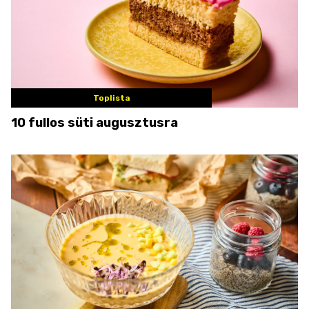
Toplista
10 fullos süti augusztusra