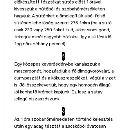
előkészített tésztákat sütés előtt 1 órával
kivesszük a hűtőből és szobahőmérsékleten
hagyjuk. A sütőnket előmelegítjük alsó-felső
sütésen lehetőség szerint 275 fokra (ha a sütő
csak 230 vagy 250 fokot tud, akkor sincs gond,
tekerjük minél nagyobb hőfokra, így a sütési idő
fog nőni néhány perccel).
Egy közepes keverőedénybe kanalazzuk a
mascarponét, hozzáadjuk a földimogyoróvajat, a
currypasztát és a kókuszreszeléket, végül a vizet
is. Jól összekeverjük, hogy egy homogén állagú,
jól kenhető krémet kapjunk. Ez lesz a satay
jellegű pizzaszószunk.
Az 1 óra szobahőmérsékleten történő kelesztés
után egy adag tésztát a zacskóból óvatosan