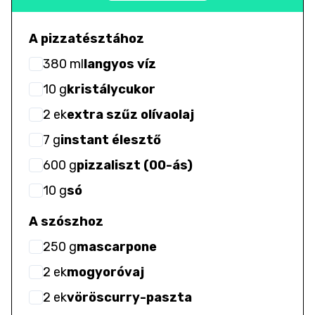
A pizzatésztához
380
ml
langyos víz
10
g
kristálycukor
2
ek
extra szűz olívaolaj
7
g
instant élesztő
600
g
pizzaliszt (00-ás)
10
g
só
A szószhoz
250
g
mascarpone
2
ek
mogyoróvaj
2
ek
vöröscurry-paszta