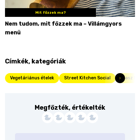
Mit főzzek ma?
Nem tudom, mit főzzek ma – Villámgyors
menü
Címkék, kategóriák
Vegetáriánus ételek
Street Kitchen Social
Olasz ka
Megfőzték, értékelték