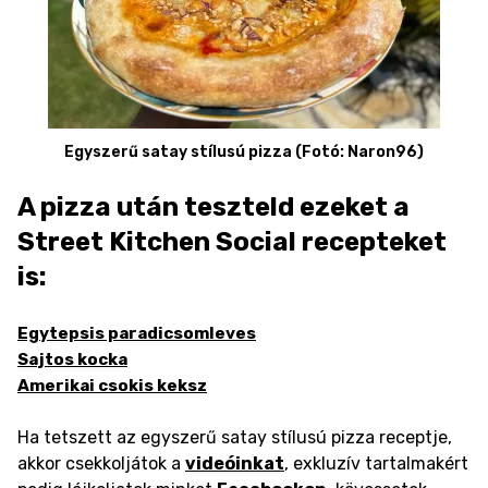
Egyszerű satay stílusú pizza (Fotó: Naron96)
A pizza után teszteld ezeket a
Street Kitchen Social recepteket
is:
Egytepsis paradicsomleves
Sajtos kocka
Amerikai csokis keksz
Ha tetszett az egyszerű satay stílusú pizza receptje,
akkor csekkoljátok a
videóinkat
, exkluzív tartalmakért