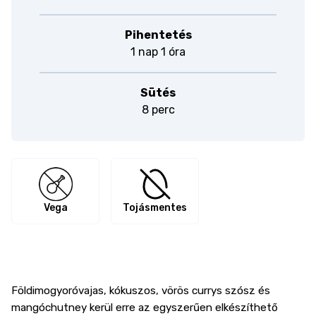
Pihentetés
1 nap 1 óra
Sütés
8 perc
Vega
Tojásmentes
Földimogyoróvajas, kókuszos, vörös currys szósz és
mangóchutney kerül erre az egyszerűen elkészíthető