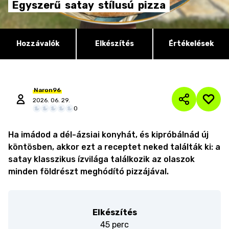
Egyszerű
satay
stílusú
pizza
Hozzávalók
Elkészítés
Értékelések
Naron96
2026. 06. 29.
0
Ha imádod a dél-ázsiai konyhát, és kipróbálnád új
köntösben, akkor ezt a receptet neked találták ki: a
satay klasszikus ízvilága találkozik az olaszok
minden földrészt meghódító pizzájával.
Elkészítés
45 perc