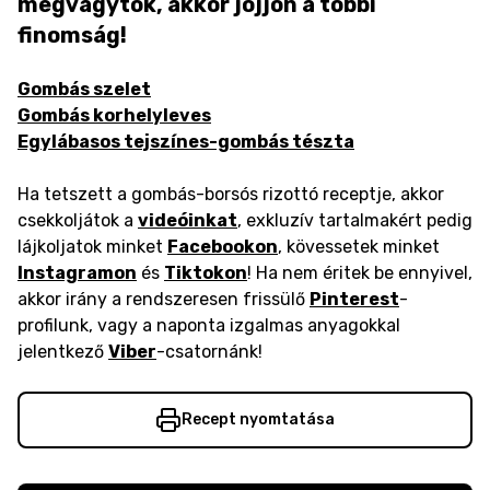
megvagytok, akkor jöjjön a többi
finomság!
Gombás szelet
Gombás korhelyleves
Egylábasos tejszínes-gombás tészta
Ha tetszett a gombás-borsós rizottó receptje, akkor
csekkoljátok a
videóinkat
, exkluzív tartalmakért pedig
lájkoljatok minket
Facebookon
, kövessetek minket
Instagramon
és
Tiktokon
! Ha nem éritek be ennyivel,
akkor irány a rendszeresen frissülő
Pinterest
-
profilunk, vagy a naponta izgalmas anyagokkal
jelentkező
Viber
-csatornánk!
Recept nyomtatása