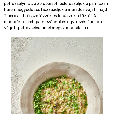
petrezselymet, a zöldborsót, belereszeljük a parmezán
háromnegyedét és hozzáadjuk a maradék vajat, majd
2 perc alatt összefőzzük és lehúzzuk a tűzről. A
maradék reszelt parmezánnal és egy kevés finomra
vágott petrezselyemmel megszórva tálaljuk.