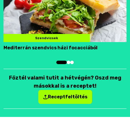
Szendvicsek
Mediterrán szendvics házi focacciából
F
Főztél valami tutit a hétvégén? Oszd meg
másokkal is a receptet!
Receptfeltöltés