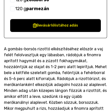
120
g
parmezán
Bevásárlólistához adás
A gombás-borsós rizottó elkészítéséhez először a vaj
felét felolvasztjuk egy lábasban, rádobjuk a finomra
aprított hagymát és a zúzott fokhagymákat,
hozzáöntjük az olajat és 1-2 perc alatt lepirítjuk. Mehet
bele a kétféle szeletelt gomba, felöntjük a fehérborral
és 5-6 perc alatt kiforraljuk. Rádobjuk a rizottórizst, és
merőkanlanként elkezdjük adagolni hozzá az alaplevet.
Minden adag után közepes lángon főzzük a rizottót, és
amikor elfőtt a leve, szedünk rá egy újabb
merőkanálnyi alaplevet. Közben sózzuk, borsozzuk.
Mikor megpuhult a rizs, hozzáadjuk a finomra aprított