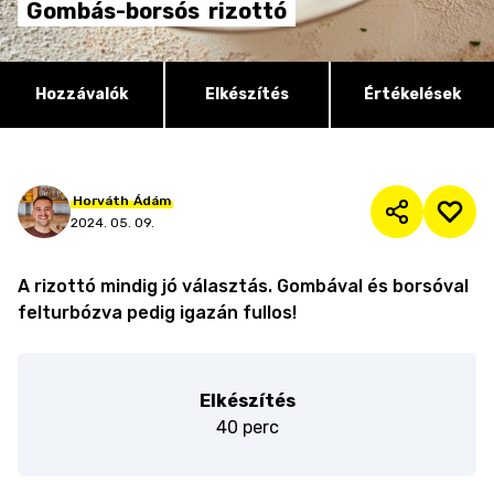
Gombás-borsós
rizottó
Hozzávalók
Elkészítés
Értékelések
Horváth
Ádám
2024. 05. 09.
A rizottó mindig jó választás. Gombával és borsóval
felturbózva pedig igazán fullos!
Elkészítés
40 perc