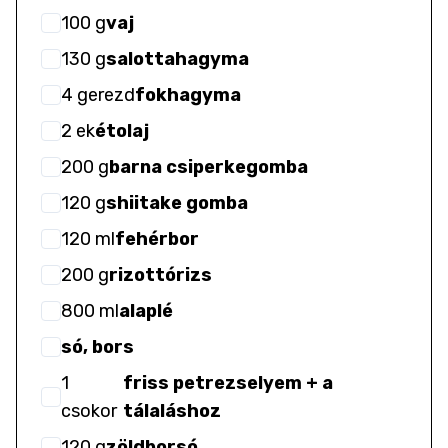
100
g
vaj
130
g
salottahagyma
4
gerezd
fokhagyma
2
ek
étolaj
200
g
barna csiperkegomba
120
g
shiitake gomba
120
ml
fehérbor
200
g
rizottórizs
800
ml
alaplé
só, bors
1
friss petrezselyem + a
csokor
tálaláshoz
120
g
zöldborsó