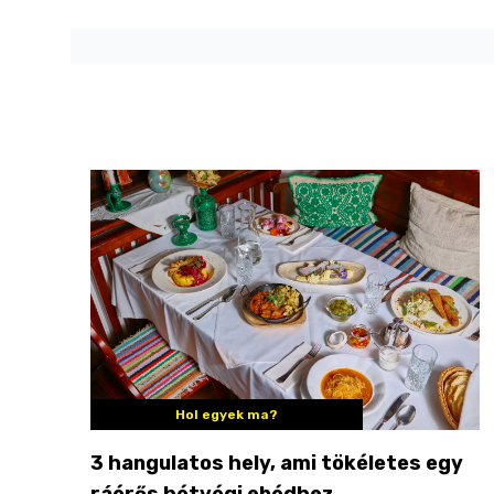
Hol egyek ma?
3 hangulatos hely, ami tökéletes egy
ráérős hétvégi ebédhez