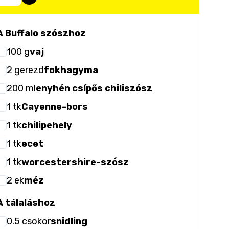
A Buffalo szószhoz
100
g
vaj
2
gerezd
fokhagyma
200
ml
enyhén csípős chiliszósz
1
tk
Cayenne-bors
1
tk
chilipehely
1
tk
ecet
1
tk
worcestershire-szósz
2
ek
méz
A tálaláshoz
0.5
csokor
snidling