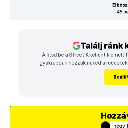
Elkész
45 p
Találj ránk
Állítsd be a Street Kitchent kiemelt
gyakrabban hozzuk neked a recepteket
Beáll
Hozzá
négy 