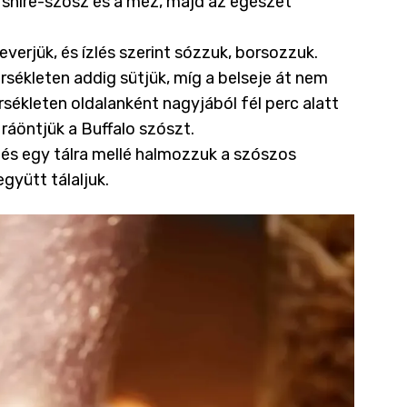
ershire-szósz és a méz, majd az egészet
erjük, és ízlés szerint sózzuk, borsozzuk.
sékleten addig sütjük, míg a belseje át nem
sékleten oldalanként nagyjából fél perc alatt
ráöntjük a Buffalo szószt.
 és egy tálra mellé halmozzuk a szószos
együtt tálaljuk.