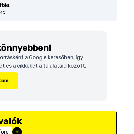
ítés
erc
 könnyebben!
 forrásként a Google keresőben, így
 és a cikkeket a találataid között.
ítom
valók
főre