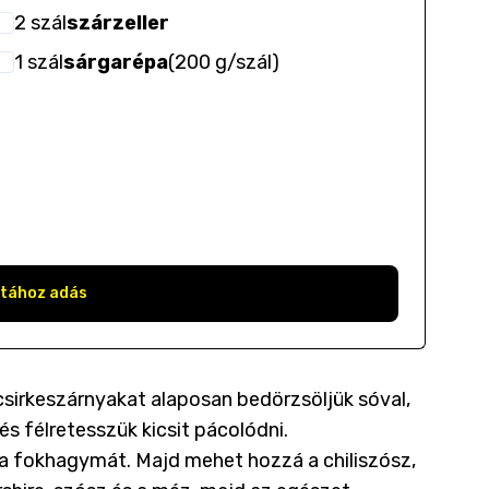
2
szál
szárzeller
1
szál
sárgarépa
(
200 g/szál
)
stához adás
 csirkeszárnyakat alaposan bedörzsöljük sóval,
és félretesszük kicsit pácolódni.
 a fokhagymát. Majd mehet hozzá a chiliszósz,