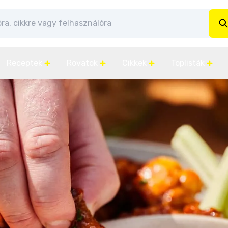
Receptek
Rovatok
Cikkek
Toplisták