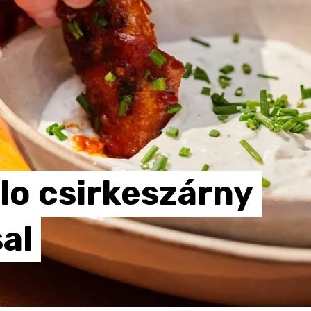
lo
csirkeszárny
al