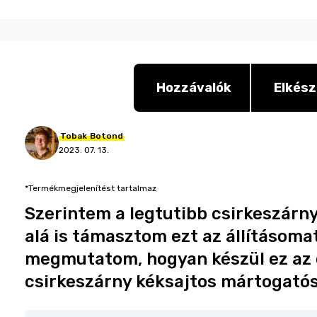
Hozzávalók
Elkész
Tobak
Botond
2023. 07. 13.
*Termékmegjelenítést tartalmaz
Szerintem a legtutibb csirkeszárny 
alá is támasztom ezt az állításoma
megmutatom, hogyan készül ez az e
csirkeszárny kéksajtos mártogatós