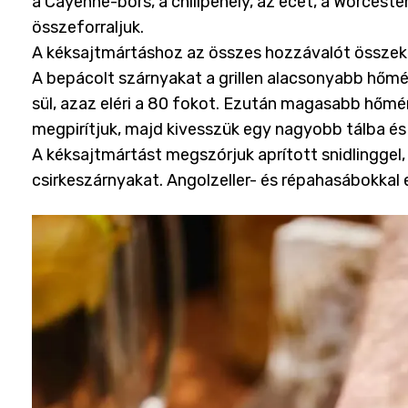
a Cayenne-bors, a chilipehely, az ecet, a Worcest
összeforraljuk.
A kéksajtmártáshoz az összes hozzávalót összekev
A bepácolt szárnyakat a grillen alacsonyabb hőmér
sül, azaz eléri a 80 fokot. Ezután magasabb hőmér
megpirítjuk, majd kivesszük egy nagyobb tálba és 
A kéksajtmártást megszórjuk aprított snidlinggel,
csirkeszárnyakat. Angolzeller- és répahasábokkal 