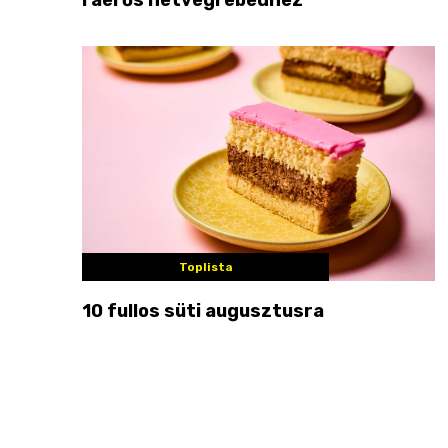
Toplista
10 fullos süti augusztusra