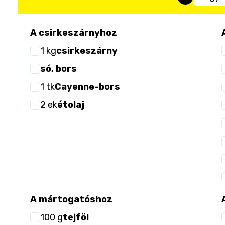
A csirkeszárnyhoz
1
kg
csirkeszárny
só, bors
1
tk
Cayenne-bors
2
ek
étolaj
A mártogatóshoz
100
g
tejföl