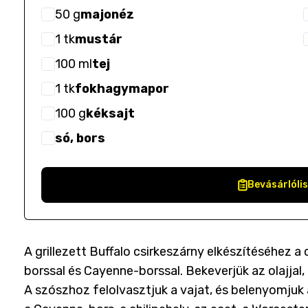
50
g
majonéz
1
tk
mustár
100
ml
tej
1
tk
fokhagymapor
100
g
kéksajt
só, bors
Bevásárlóli
A grillezett Buffalo csirkeszárny elkészítéséhez a
borssal és Cayenne-borssal. Bekeverjük az olajjal, 
A szószhoz felolvasztjuk a vajat, és belenyomjuk