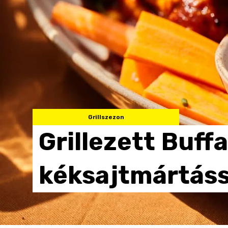
Grillszezon
Grillezett
Buffa
kéksajtmártáss