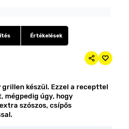
ítés
Értékelések
grillen készül. Ezzel a recepttel
t, mégpedig úgy, hogy
xtra szószos, csípős
sal.