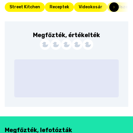
Street Kitchen
Receptek
Videokosár
Grillszez
Megfőzték, értékelték
Megfőzték, lefotózták