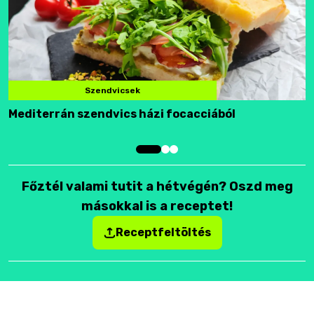
Szendvicsek
Mediterrán szendvics házi focacciából
F
Főztél valami tutit a hétvégén? Oszd meg
másokkal is a receptet!
Receptfeltöltés