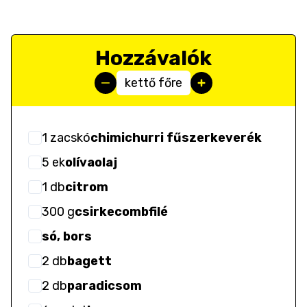
Hozzávalók
kettő főre
1
zacskó
chimichurri fűszerkeverék
5
ek
olívaolaj
1
db
citrom
300
g
csirkecombfilé
só, bors
2
db
bagett
2
db
paradicsom