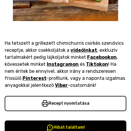
Ha tetszett a grillezett chimichurris csirkés szendvics
receptje, akkor csekkoljátok a
videóinkat
, exkluzív
tartalmakért pedig lájkoljatok minket
Facebookon
,
kövessetek minket
Instagramon
és
Tiktokon
! Ha
nem éritek be ennyivel, akkor irány a rendszeresen
frissülő
Pinterest
-profilunk, vagy a naponta izgalmas
anyagokkal jelentkező
Viber
-csatornánk!
Recept nyomtatása
Hibát találtam!