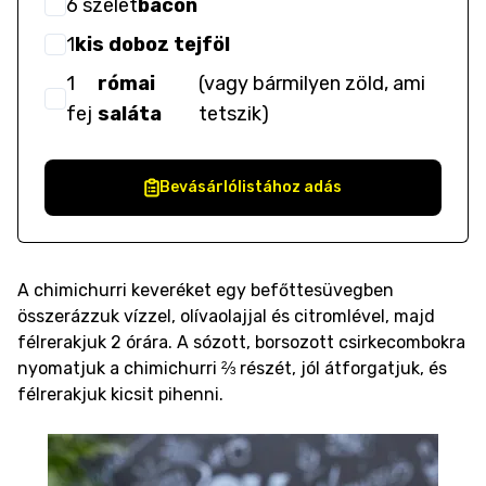
6
szelet
bacon
1
kis doboz tejföl
1
római
(
vagy bármilyen zöld, ami
fej
saláta
tetszik
)
Bevásárlólistához adás
A chimichurri keveréket egy befőttesüvegben
összerázzuk vízzel, olívaolajjal és citromlével, majd
félrerakjuk 2 órára. A sózott, borsozott csirkecombokra
nyomatjuk a chimichurri ⅔ részét, jól átforgatjuk, és
félrerakjuk kicsit pihenni.