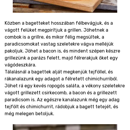
Közben a bagetteket hosszában félbevágjuk, és a
vágott felüket megpirítjuk a grillen. Jöhetnek a
combok is a grillre, és mikor félig megsültek, a
paradicsomokat vastag szeletekre vágva melléjük
pakoljuk. Jöhet a bacon is, és mindent szépen készre
grillezünk a parázs felett, majd félrerakjuk őket egy
vágódeszkára.
Tálalásnál a bagettek alját megkenjük tejföllel, és
rákanalazunk egy adagot a félretett chimichurriból.
Jöhet rá egy kevés ropogós saláta, a vékony szeletekre
vágott grillezett csirkecomb, a bacon és a grillezett
paradicsom is. Az egészre kanalazunk még egy adag
tejfölt és chimichurrit, rádobjuk a bagett tetejét, és
még melegen betoljuk.