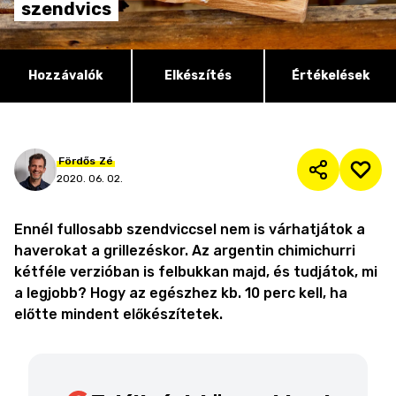
szendvics
Hozzávalók
Elkészítés
Értékelések
Fördős
Zé
2020. 06. 02.
Ennél fullosabb szendviccsel nem is várhatjátok a
haverokat a grillezéskor. Az argentin chimichurri
kétféle verzióban is felbukkan majd, és tudjátok, mi
a legjobb? Hogy az egészhez kb. 10 perc kell, ha
előtte mindent előkészítetek.