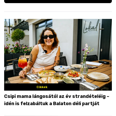
Cikkek
Csipi mama lángosától az év strandételéig –
idén is felzabáltuk a Balaton déli partját