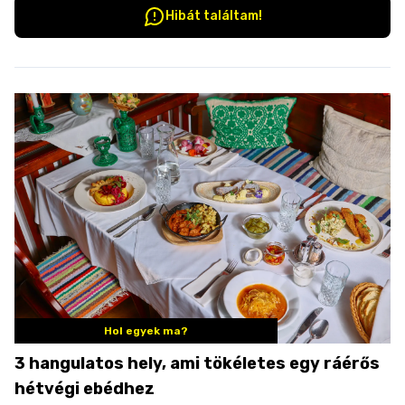
Hibát találtam!
Hol egyek ma?
3 hangulatos hely, ami tökéletes egy ráérős
hétvégi ebédhez