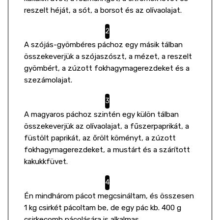
reszelt héját, a sót, a borsot és az olívaolajat.
A szójás-gyömbéres páchoz egy másik tálban
összekeverjük a szójaszószt, a mézet, a reszelt
gyömbért, a zúzott fokhagymagerezdeket és a
szezámolajat.
A magyaros páchoz szintén egy külön tálban
összekeverjük az olívaolajat, a fűszerpaprikát, a
füstölt paprikát, az őrölt köményt, a zúzott
fokhagymagerezdeket, a mustárt és a szárított
kakukkfüvet.
Én mindhárom pácot megcsináltam, és összesen
1 kg csirkét pácoltam be, de egy pác kb. 400 g
csirkecomb pácolására is alkalmas.