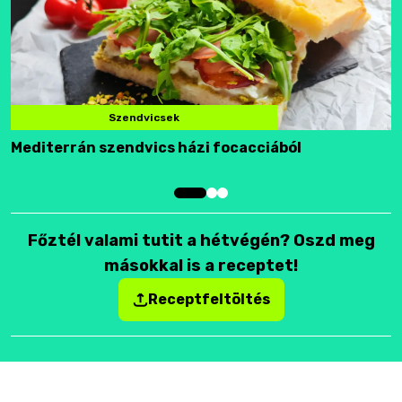
Szendvicsek
Mediterrán szendvics házi focacciából
F
Főztél valami tutit a hétvégén? Oszd meg
másokkal is a receptet!
Receptfeltöltés