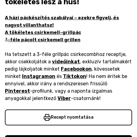
tökéletes lesz a hús!
A házi páckészítés szabályai – ezekre figyelj, és
nagyot villanthatsz!
A tökéletes csirkemell-grillpác
3
-féle pácolt csirkemell grillen
Ha tetszett a 3-féle grillpác csirkecombhoz receptje,
akkor csekkoljátok a
videóinkat
, exkluzív tartalmakért
pedig lájkoljatok minket
Facebookon
, kövessetek
minket
Instagramon
és
Tiktokon
! Ha nem éritek be
ennyivel, akkor irány a rendszeresen frissülő
Pinterest
-profilunk, vagy a naponta izgalmas
anyagokkal jelentkező
Viber
-csatornánk!
Recept nyomtatása