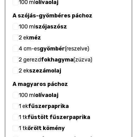
100
ml
olívaolaj
A szójás-gyömbéres páchoz
100
ml
szójaszósz
2
ek
méz
4
cm-es
gyömbér
(
reszelve
)
2
gerezd
fokhagyma
(
zúzva
)
2
ek
szezámolaj
A magyaros páchoz
100
ml
olívaolaj
1
ek
fűszerpaprika
1
tk
füstölt fűszerpaprika
1
tk
őrölt kömény