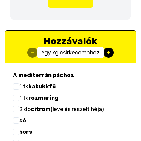
Hozzávalók
egy kg csirkecombhoz
A mediterrán páchoz
1
tk
kakukkfű
1
tk
rozmaring
2
db
citrom
(
leve és reszelt héja
)
só
bors