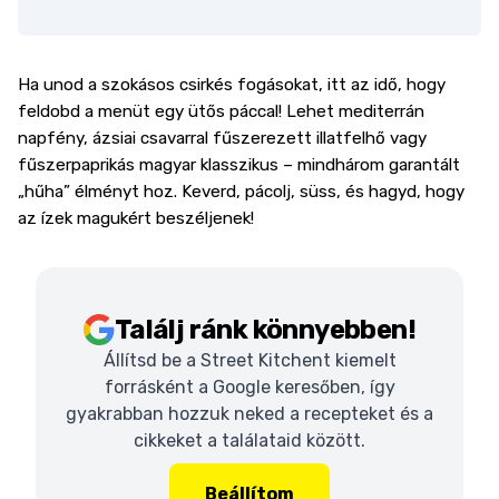
Ha unod a szokásos csirkés fogásokat, itt az idő, hogy
feldobd a menüt egy ütős páccal! Lehet mediterrán
napfény, ázsiai csavarral fűszerezett illatfelhő vagy
fűszerpaprikás magyar klasszikus – mindhárom garantált
„hűha” élményt hoz. Keverd, pácolj, süss, és hagyd, hogy
az ízek magukért beszéljenek!
Találj ránk könnyebben!
Állítsd be a Street Kitchent kiemelt
forrásként a Google keresőben, így
gyakrabban hozzuk neked a recepteket és a
cikkeket a találataid között.
Beállítom