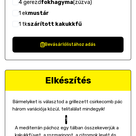
4
gerezd
fokhagyma
(
zúzva
)
1
ek
mustár
1
tk
szárított kakukkfű
Bevásárlólistához adás
Elkészítés
Bármelyiket is választod a grillezett csirkecomb pác
három variációja közül, telitalálat mindegyik!
A mediterrán páchoz egy tálban összekeverjük a
kakukkfüvet, a rozmaringot, a citromok levét és