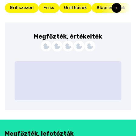
Grillszezon
Friss
Grill húsok
Alapreceptek
Megfőzték, értékelték
Megfőzték, lefotózták