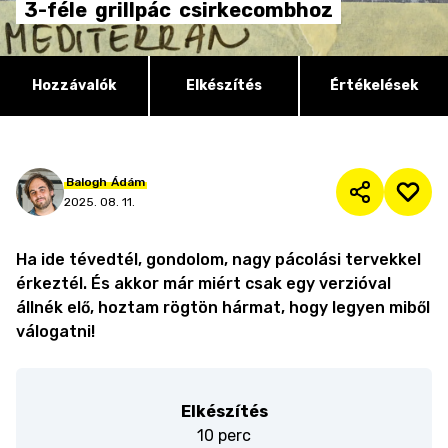
3-féle
grillpác
csirkecombhoz
Hozzávalók
Elkészítés
Értékelések
Balogh
Ádám
2025. 08. 11.
Ha ide tévedtél, gondolom, nagy pácolási tervekkel
érkeztél. És akkor már miért csak egy verzióval
állnék elő, hoztam rögtön hármat, hogy legyen miből
válogatni!
Elkészítés
10 perc