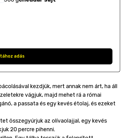
stához adás
epácolásával kezdjük, mert annak nem árt, ha áll
szeletekre vágjuk, majd mehet rá a római
ánó, a passata és egy kevés étolaj, és ezeket
tet összegyúrjuk az olívaolajjal, egy kevés
akjuk 20 percre pihenni.