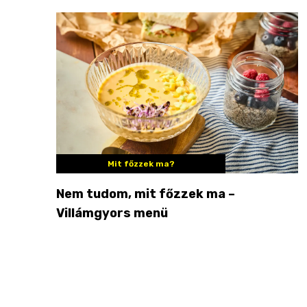
Mit főzzek ma?
Nem tudom, mit főzzek ma –
Villámgyors menü