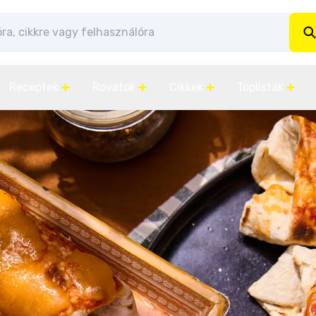
Receptek
Rovatok
Cikkek
Toplisták