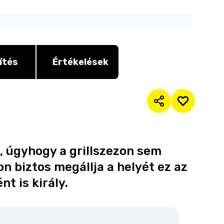
ítés
Értékelések
, úgyhogy a grillszezon sem
on biztos megállja a helyét ez az
t is király.