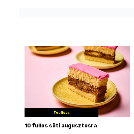
Toplista
10 fullos süti augusztusra