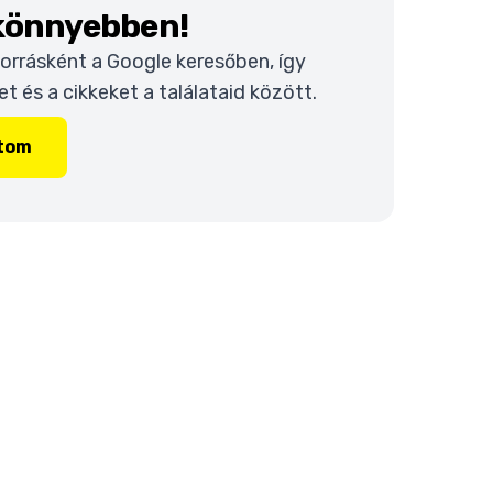
 könnyebben!
 forrásként a Google keresőben, így
 és a cikkeket a találataid között.
ítom