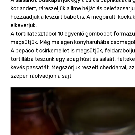
A salsához odakapatjuk egy kicsit a paprikákat a gr
koriandert, ráreszeljük a lime héját és belefacsarju
hozzáadjuk a leszűrt babot is. A megpirult, kocká
elkeverjük.
A tortillatésztából 10 egyenlő gombócot formázunk
megsütjük. Még melegen konyharuhába csomagolj
A bepácolt csirkemellet is megsütjük, feldarabolju
tortillába teszünk egy adag húst és salsát, felteke
kevés passatát. Megszórjuk reszelt cheddarral, azt
szépen ráolvadjon a sajt.