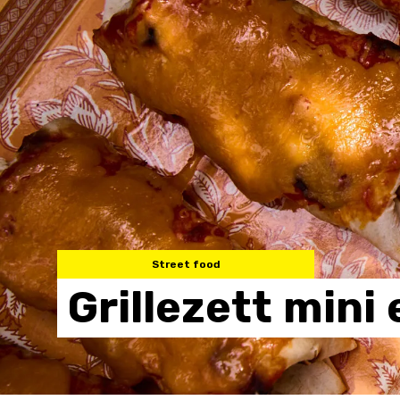
Street food
Grillezett
mini