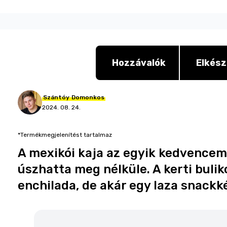
Hozzávalók
Elkész
Szántóy
Domonkos
2024. 08. 24.
*Termékmegjelenítést tartalmaz
A mexikói kaja az egyik kedvencem
úszhatta meg nélküle. A kerti bulik
enchilada, de akár egy laza snackkén