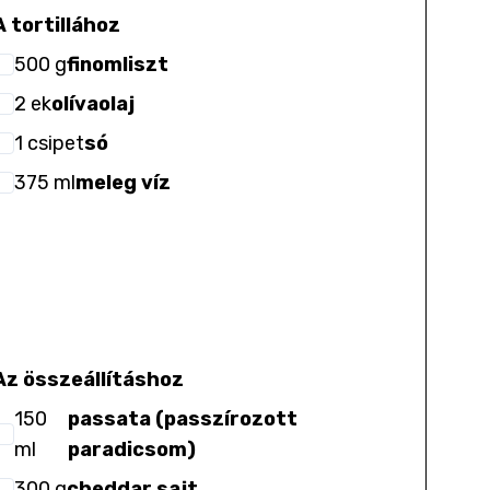
A tortillához
500
g
finomliszt
2
ek
olívaolaj
1
csipet
só
375
ml
meleg víz
Az összeállításhoz
150
passata (passzírozott
ml
paradicsom)
300
g
cheddar sajt