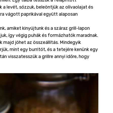
illen. Egy tálba tesszük a felaprított
k a levét, sózzuk, beleöntjük az olívaolajat és
kra vágott paprikával együtt alaposan
, amiket kinyújtunk és a száraz grill-lapon
uk, így végig puhák és formázhatók maradnak.
k majd jöhet az összeállítás. Mindegyik
rjük, mint egy burritót, és a tetejére kenünk egy
án visszatesszük a grillre annyi időre, hogy