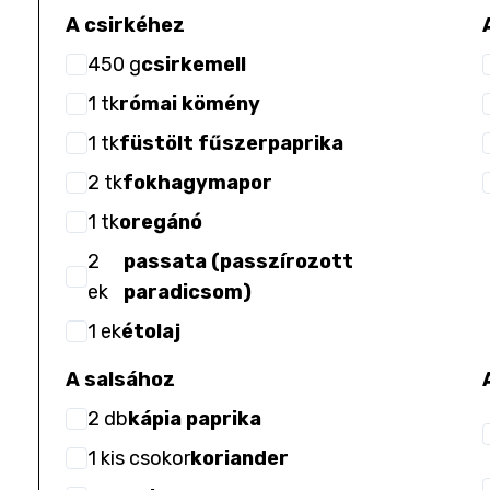
A csirkéhez
450
g
csirkemell
1
tk
római kömény
1
tk
füstölt fűszerpaprika
2
tk
fokhagymapor
1
tk
oregánó
2
passata (passzírozott
ek
paradicsom)
1
ek
étolaj
A salsához
2
db
kápia paprika
1
kis csokor
koriander