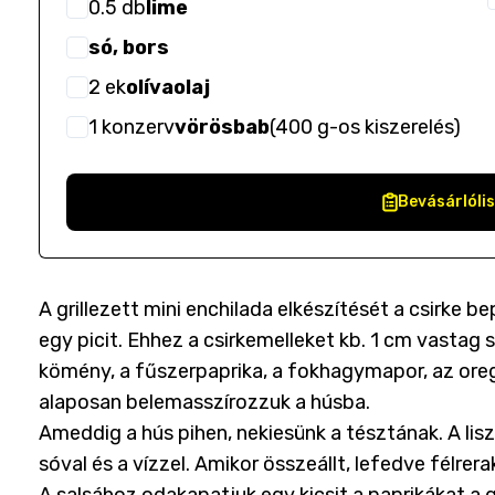
0.5
db
lime
só, bors
2
ek
olívaolaj
1
konzerv
vörösbab
(
400 g-os kiszerelés
)
Bevásárlóli
A grillezett mini enchilada elkészítését a csirke b
egy picit. Ehhez a csirkemelleket kb. 1 cm vastag 
kömény, a fűszerpaprika, a fokhagymapor, az oreg
alaposan belemasszírozzuk a húsba.
Ameddig a hús pihen, nekiesünk a tésztának. A lisz
sóval és a vízzel. Amikor összeállt, lefedve félrer