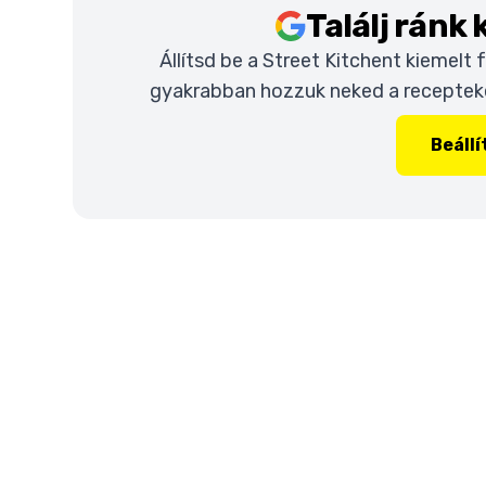
Találj ránk
Állítsd be a Street Kitchent kiemelt
gyakrabban hozzuk neked a recepteket
Beáll