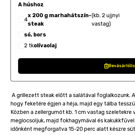
A húshoz
x 200 g marhahátszín-
(
kb. 2 ujjnyi
4
steak
vastag
)
só, bors
2
tk
olívaolaj
Bevásárlóli
A grillezett steak előtt a salátával foglalkozunk. A
hogy feketére égjen a héja, majd egy tálba tesszü
Közben a zellergumót kb. 1 cm vastag szeletekre v
meglocsoljuk, majd fokhagymával és kakukkfűvel f
időnként megforgatva 15-20 perc alatt készre süt