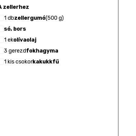
A zellerhez
1
db
zellergumó
(
500 g
)
só, bors
1
ek
olívaolaj
3
gerezd
fokhagyma
1
kis csokor
kakukkfű