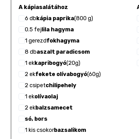
A kápiasalátához
6
db
kápia paprika
(
800 g
)
0.5
fej
lila hagyma
1
gerezd
fokhagyma
8
db
aszalt paradicsom
1
ek
kapribogyó
(
20g
)
2
ek
fekete olívabogyó
(
60g
)
2
csipet
chilipehely
1
ek
olívaolaj
2
ek
balzsamecet
só, bors
1
kis csokor
bazsalikom