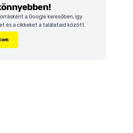
 könnyebben!
 forrásként a Google keresőben, így
 és a cikkeket a találataid között.
ítom