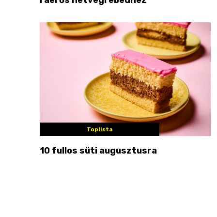
Toplista
10 fullos süti augusztusra