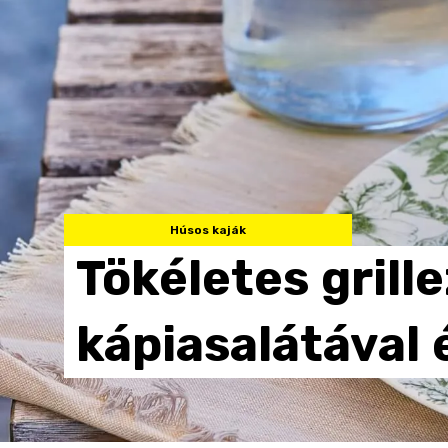
Húsos kaják
Tökéletes
grill
kápiasalátával