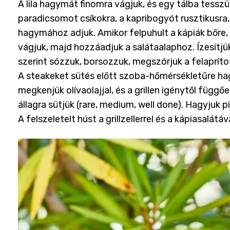
A lila hagymát finomra vágjuk, és egy tálba tessz
paradicsomot csíkokra, a kapribogyót rusztikusra, 
hagymához adjuk. Amikor felpuhult a kápiák bőre
vágjuk, majd hozzáadjuk a salátaalaphoz. Ízesítjük c
szerint sózzuk, borsozzuk, megszórjuk a felaprít
A steakeket sütés előtt szoba-hőmérsékletűre ha
megkenjük olívaolajjal, és a grillen igénytől függő
állagra sütjük (rare, medium, well done). Hagyjuk p
A felszeletelt húst a grillzellerrel és a kápiasalátáva