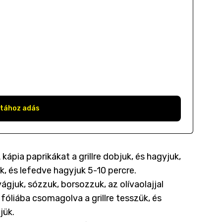
stához adás
 kápia paprikákat a grillre dobjuk, és hagyjuk,
k, és lefedve hagyjuk 5-10 percre.
ágjuk, sózzuk, borsozzuk, az olívaolajjal
óliába csomagolva a grillre tesszük, és
jük.