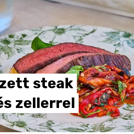
ezett
steak
és
zellerrel