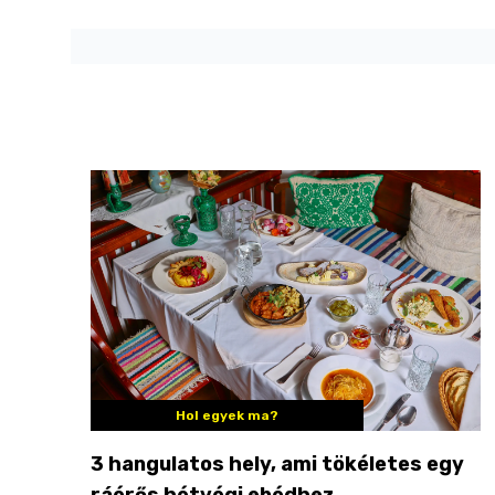
Hol egyek ma?
3 hangulatos hely, ami tökéletes egy
ráérős hétvégi ebédhez