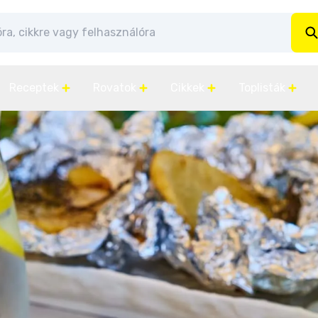
Receptek
Rovatok
Cikkek
Toplisták