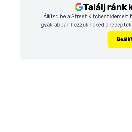
Találj ránk
Állítsd be a Street Kitchent kiemelt
gyakrabban hozzuk neked a recepteket
Beáll