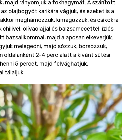
ük, majd rányomjuk a fokhagymát. A szárított
az olajbogyót karikára vágjuk, és ezeket is a
, akkor meghámozzuk, kimagozzuk, és csíkokra
hilivel, olívaolajjal és balzsamecettel, ízlés
ott bazsalikommal, majd alaposan elkeverjük.
gyjuk melegedni, majd sózzuk, borsozzuk,
en oldalanként 2-4 perc alatt a kívánt sütési
ihenni 5 percet, majd felvághatjuk.
l tálaljuk.