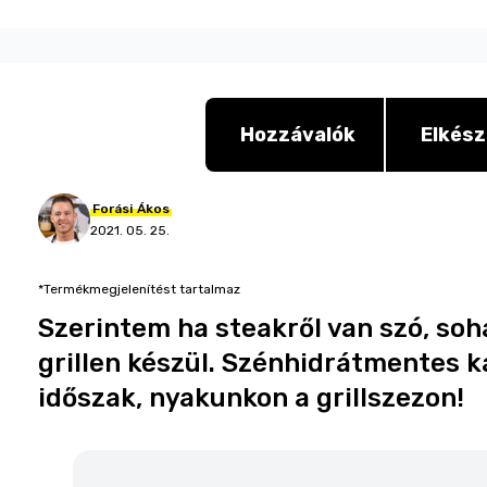
Hozzávalók
Elkész
Forási
Ákos
2021. 05. 25.
*Termékmegjelenítést tartalmaz
Szerintem ha steakről van szó, soh
grillen készül. Szénhidrátmentes ka
időszak, nyakunkon a grillszezon!