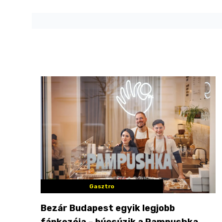
Gasztro
Bezár Budapest egyik legjobb
fánkozója – búcsúzik a Pampushka