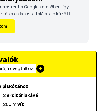
 forrásként a Google keresőben, így
 és a cikkeket a találataid között.
ítom
valók
érőjű üvegtálhoz
A piskótához
2
ek
cikóriakávé
200
ml
víz