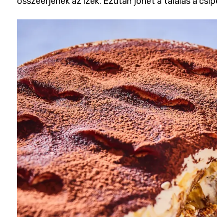
összeérjenek az ízek. Ezután jöhet a tálalás a csi