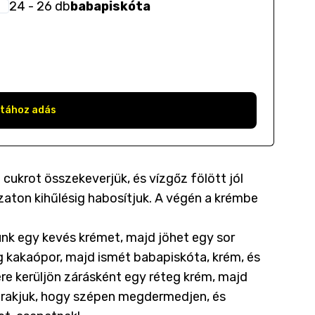
24
- 26
db
babapiskóta
stához adás
cukrot összekeverjük, és vízgőz fölött jól
aton kihűlésig habosítjuk. A végén a krémbe
enünk egy kevés krémet, majd jöhet egy sor
g kakaópor, majd ismét babapiskóta, krém, és
re kerüljön zárásként egy réteg krém, majd
e rakjuk, hogy szépen megdermedjen, és