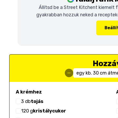
Állítsd be a Street Kitchent kiemelt
gyakrabban hozzuk neked a recepteket
Beáll
Hozzá
egy kb. 30 cm átm
A krémhez
3
db
tojás
120
g
kristálycukor