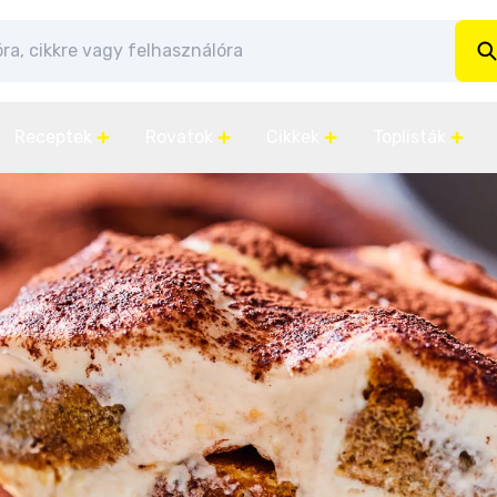
Receptek
Rovatok
Cikkek
Toplisták