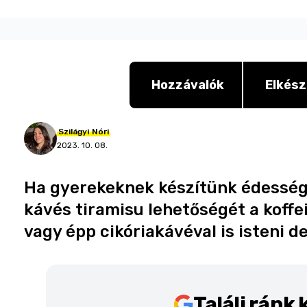
Hozzávalók
Elkész
Szilágyi
Nóri
2023. 10. 08.
Ha gyerekeknek készítünk édessége
kávés tiramisu lehetőségét a koffe
vagy épp cikóriakávéval is isteni d
Találj ránk