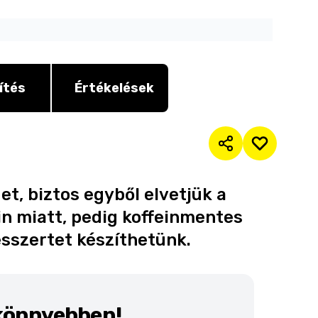
ítés
Értékelések
t, biztos egyből elvetjük a
in miatt, pedig koffeinmentes
esszertet készíthetünk.
 könnyebben!