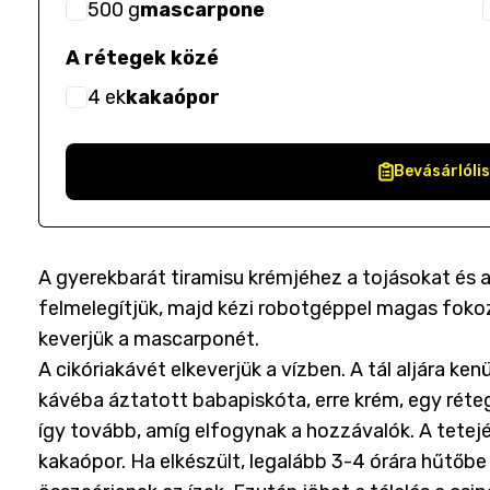
500
g
mascarpone
A rétegek közé
4
ek
kakaópor
Bevásárlóli
A gyerekbarát tiramisu krémjéhez a tojásokat és a 
felmelegítjük, majd kézi robotgéppel magas fokoz
keverjük a mascarponét.
A cikóriakávét elkeverjük a vízben. A tál aljára k
kávéba áztatott babapiskóta, erre krém, egy réte
így tovább, amíg elfogynak a hozzávalók. A tetejé
kakaópor. Ha elkészült, legalább 3-4 órára hűtőb