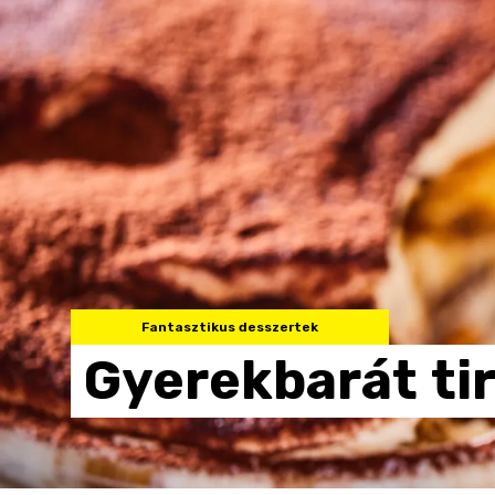
Fantasztikus desszertek
Gyerekbarát
ti