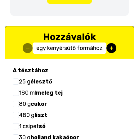
Hozzávalók
egy kenyérsütő formához
A tésztához
25
g
élesztő
180
ml
meleg tej
80
g
cukor
480
g
liszt
1
csipet
só
30
g
holland kakaópor