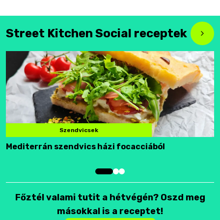
Street Kitchen Social receptek
Szendvicsek
Mediterrán szendvics házi focacciából
F
Főztél valami tutit a hétvégén? Oszd meg
másokkal is a receptet!