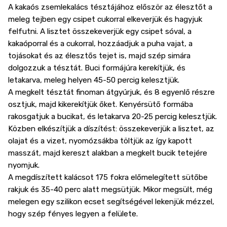
A kakaós zsemlekalács tésztájához először az élesztőt a
meleg tejben egy csipet cukorral elkeverjük és hagyjuk
felfutni. A lisztet összekeverjük egy csipet sóval, a
kakaóporral és a cukorral, hozzáadjuk a puha vajat, a
tojásokat és az élesztős tejet is, majd szép simára
dolgozzuk a tésztát. Buci formájúra kerekítjük, és
letakarva, meleg helyen 45-50 percig kelesztjük.
A megkelt tésztát finoman átgyúrjuk, és 8 egyenlő részre
osztjuk, majd kikerekítjük őket. Kenyérsütő formába
rakosgatjuk a bucikat, és letakarva 20-25 percig kelesztjük.
Közben elkészítjük a díszítést: összekeverjük a lisztet, az
olajat és a vizet, nyomózsákba töltjük az így kapott
masszát, majd kereszt alakban a megkelt bucik tetejére
nyomjuk.
A megdíszített kalácsot 175 fokra előmelegített sütőbe
rakjuk és 35-40 perc alatt megsütjük. Mikor megsült, még
melegen egy szilikon ecset segítségével lekenjük mézzel,
hogy szép fényes legyen a felülete.