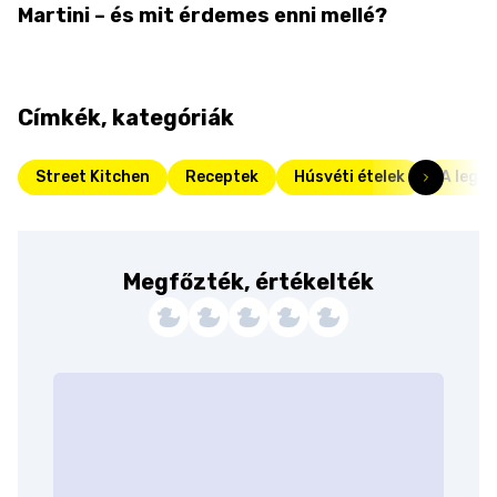
Martini – és mit érdemes enni mellé?
Címkék, kategóriák
Street Kitchen
Receptek
Húsvéti ételek
A legjo
Megfőzték, értékelték