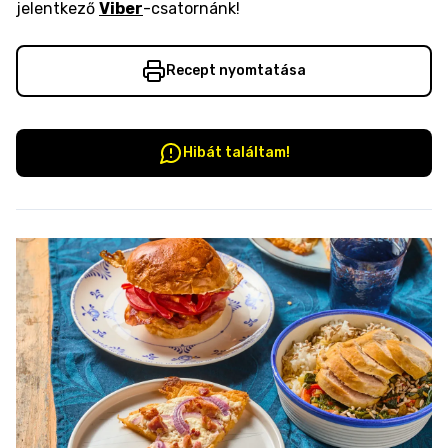
jelentkező
Viber
-csatornánk!
Recept nyomtatása
Hibát találtam!