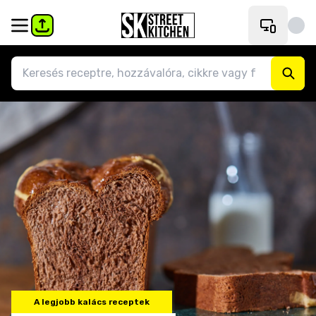
A legjobb kalács receptek