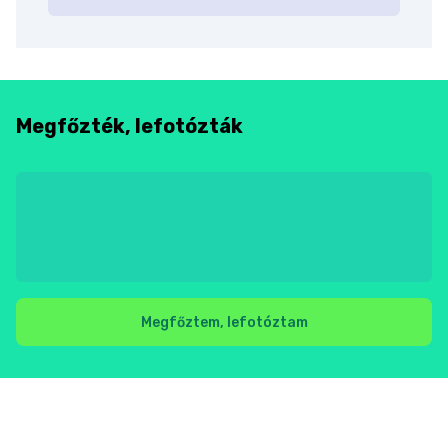
Megfőzték, lefotózták
Megfőztem, lefotóztam