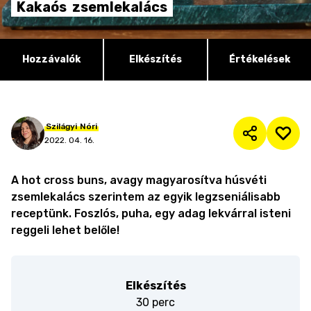
Kakaós
zsemlekalács
Hozzávalók
Elkészítés
Értékelések
Szilágyi
Nóri
2022. 04. 16.
A hot cross buns, avagy magyarosítva húsvéti
zsemlekalács szerintem az egyik legzseniálisabb
receptünk. Foszlós, puha, egy adag lekvárral isteni
reggeli lehet belőle!
Elkészítés
30 perc