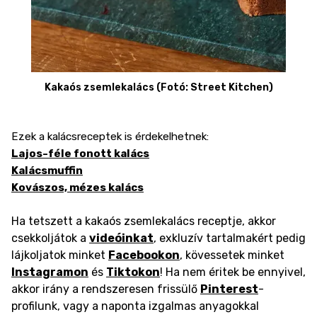
Kakaós zsemlekalács (Fotó: Street Kitchen)
Ezek a kalácsreceptek is érdekelhetnek:
Lajos-féle fonott kalács
Kalácsmuffin
Kovászos, mézes kalács
Ha tetszett a kakaós zsemlekalács receptje, akkor
csekkoljátok a
videóinkat
, exkluzív tartalmakért pedig
lájkoljatok minket
Facebookon
, kövessetek minket
Instagramon
és
Tiktokon
! Ha nem éritek be ennyivel,
akkor irány a rendszeresen frissülő
Pinterest
-
profilunk, vagy a naponta izgalmas anyagokkal