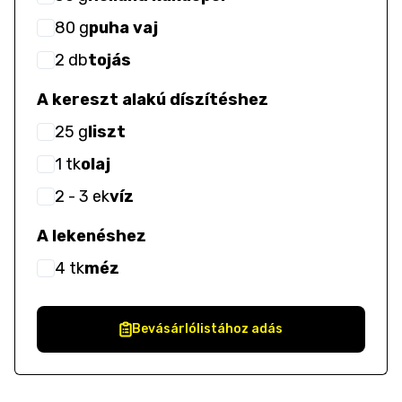
80
g
puha vaj
2
db
tojás
A kereszt alakú díszítéshez
25
g
liszt
1
tk
olaj
2
- 3
ek
víz
A lekenéshez
4
tk
méz
Bevásárlólistához adás