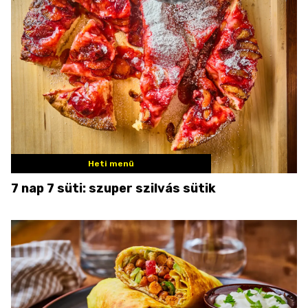
Heti menü
7 nap 7 süti: szuper szilvás sütik