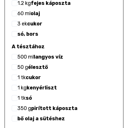
1.2
kg
fejes káposzta
60
ml
olaj
3
ek
cukor
só, bors
A tésztához
500
ml
langyos víz
50
g
élesztő
1
tk
cukor
1
kg
kenyérliszt
1
tk
só
350
g
pirított káposzta
bő olaj a sütéshez