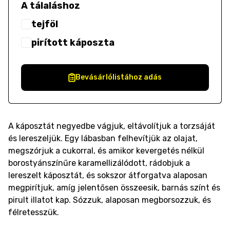
A tálaláshoz
tejföl
pirított káposzta
Bevásárlólistához adás
A káposztát negyedbe vágjuk, eltávolítjuk a torzsáját
és lereszeljük. Egy lábasban felhevítjük az olajat,
megszórjuk a cukorral, és amikor kevergetés nélkül
borostyánszínűre karamellizálódott, rádobjuk a
lereszelt káposztát, és sokszor átforgatva alaposan
megpirítjuk, amíg jelentősen összeesik, barnás színt és
pirult illatot kap. Sózzuk, alaposan megborsozzuk, és
félretesszük.