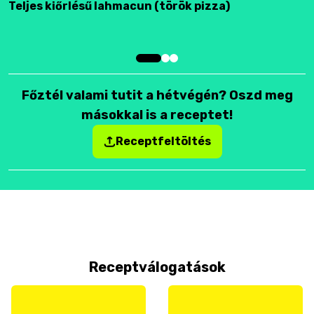
Teljes kiőrlésű lahmacun (török pizza)
F
Főztél valami tutit a hétvégén? Oszd meg
másokkal is a receptet!
Receptfeltöltés
Receptválogatások