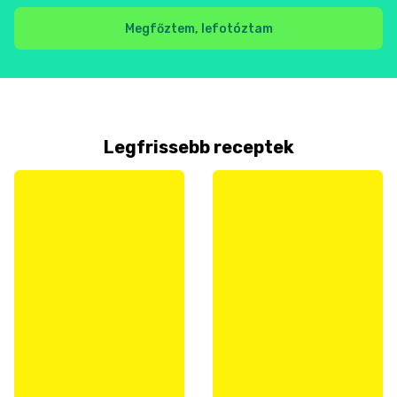
Megfőztem, lefotóztam
Legfrissebb receptek