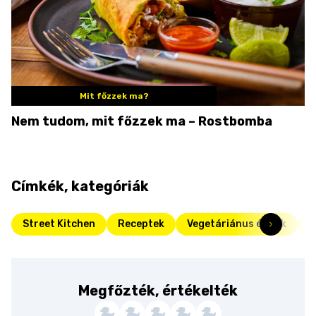
Mit főzzek ma?
Nem tudom, mit főzzek ma – Rostbomba
Címkék, kategóriák
Street Kitchen
Receptek
Vegetáriánus ételek
F
Megfőzték, értékelték