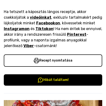
Ha tetszett a káposztás lángos receptje, akkor
csekkoljátok a
videóinkat
, exkluzív tartalmakért pedig
lájkoljatok minket
Facebookon
, kövessetek minket
Instagramon
és
Tiktokon
! Ha nem éritek be ennyivel,
akkor irány a rendszeresen frissülő
Pinterest
-
profilunk, vagy a naponta izgalmas anyagokkal
jelentkező
Viber
-csatornánk!
Recept nyomtatása
Hibát találtam!