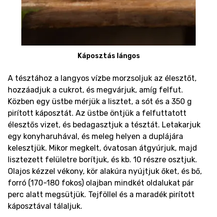
Káposztás lángos
A tésztához a langyos vízbe morzsoljuk az élesztőt,
hozzáadjuk a cukrot, és megvárjuk, amíg felfut.
Közben egy üstbe mérjük a lisztet, a sót és a 350 g
pirított káposztát. Az üstbe öntjük a felfuttatott
élesztős vizet, és bedagasztjuk a tésztát. Letakarjuk
egy konyharuhával, és meleg helyen a duplájára
kelesztjük. Mikor megkelt, óvatosan átgyúrjuk, majd
lisztezett felületre borítjuk, és kb. 10 részre osztjuk.
Olajos kézzel vékony, kör alakúra nyújtjuk őket, és bő,
forró (170-180 fokos) olajban mindkét oldalukat pár
perc alatt megsütjük. Tejföllel és a maradék pirított
káposztával tálaljuk.