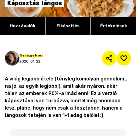
Káposztás
lángos
Hozzávalók
Elkészítés
Értékelések
Szilágyi
Nóri
2020. 01. 22.
A világ legjobb étele (tényleg komolyan gondolom…
na jó, az egyik legjobb!), amit akár nyáron, akár
télen az emberek 90%-a imád enni! Ez a verzió
káposztával van turbózva, amitől még finomabb
lesz, pláne, hogy nem csak a tésztában, hanem a
lángosok tetején is van 1-1 adag belőle! ;)