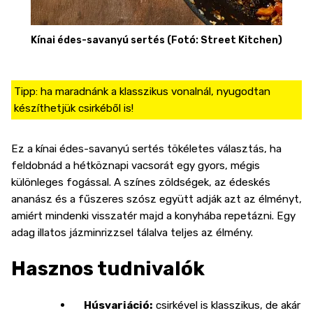
Kínai édes-savanyú sertés (Fotó: Street Kitchen)
Tipp: ha maradnánk a klasszikus vonalnál, nyugodtan
készíthetjük csirkéből is!
Ez a kínai édes-savanyú sertés tökéletes választás, ha
feldobnád a hétköznapi vacsorát egy gyors, mégis
különleges fogással. A színes zöldségek, az édeskés
ananász és a fűszeres szósz együtt adják azt az élményt,
amiért mindenki visszatér majd a konyhába repetázni. Egy
adag illatos jázminrizzsel tálalva teljes az élmény.
Hasznos tudnivalók
Húsvariáció:
csirkével is klasszikus, de akár