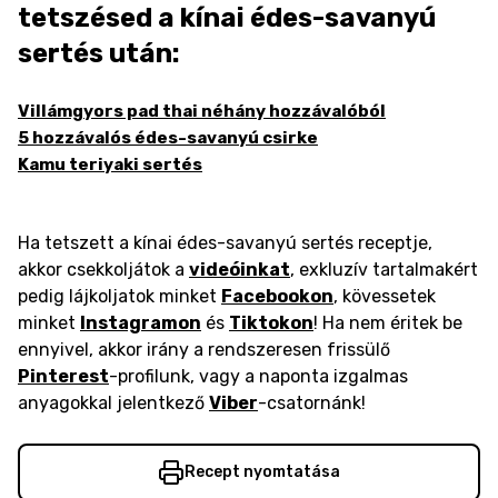
tetszésed a kínai édes-savanyú
sertés után:
Villámgyors pad thai néhány hozzávalóból
5 hozzávalós édes-savanyú csirke
Kamu teriyaki sertés
Ha tetszett a kínai édes-savanyú sertés receptje,
akkor csekkoljátok a
videóinkat
, exkluzív tartalmakért
pedig lájkoljatok minket
Facebookon
, kövessetek
minket
Instagramon
és
Tiktokon
! Ha nem éritek be
ennyivel, akkor irány a rendszeresen frissülő
Pinterest
-profilunk, vagy a naponta izgalmas
anyagokkal jelentkező
Viber
-csatornánk!
Recept nyomtatása