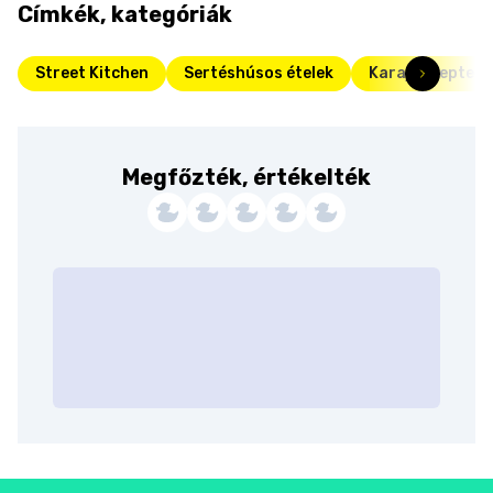
Címkék, kategóriák
Street Kitchen
Sertéshúsos ételek
Karaj receptek
Megfőzték, értékelték