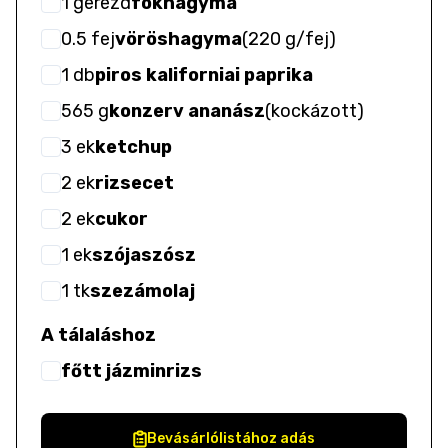
1
gerezd
fokhagyma
0.5
fej
vöröshagyma
(
220 g/fej
)
1
db
piros kaliforniai paprika
565
g
konzerv ananász
(
kockázott
)
3
ek
ketchup
2
ek
rizsecet
2
ek
cukor
1
ek
szójaszósz
1
tk
szezámolaj
A tálaláshoz
főtt jázminrizs
Bevásárlólistához adás