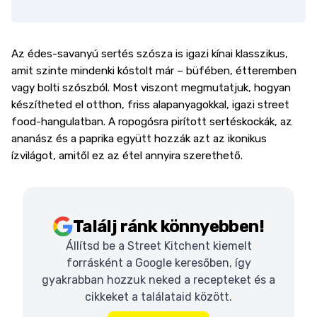
Az édes-savanyú sertés szósza is igazi kínai klasszikus,
amit szinte mindenki kóstolt már – büfében, étteremben
vagy bolti szószból. Most viszont megmutatjuk, hogyan
készítheted el otthon, friss alapanyagokkal, igazi street
food-hangulatban. A ropogósra pirított sertéskockák, az
ananász és a paprika együtt hozzák azt az ikonikus
ízvilágot, amitől ez az étel annyira szerethető.
Találj ránk könnyebben!
Állítsd be a Street Kitchent kiemelt
forrásként a Google keresőben, így
gyakrabban hozzuk neked a recepteket és a
cikkeket a találataid között.