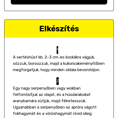
Elkészítés
A sertéshúst kb. 2–3 cm-es kockákra vágjuk,
sózzuk, borsozzuk, majd a kukoricakeményítőben
megforgatjuk, hogy minden oldala bevonódjon.
Egy nagy serpenyőben vagy wokban
felforrósítjuk az olajat, és a húsdarabokat
aranybarnára sütjük, majd félretesszük.
Ugyanabban a serpenyőben az apróra vágott
fokhagymát és a vöröshagymát rövid ideig