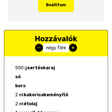
Beállítom
Hozzávalók
négy főre
500
g
sertéskaraj
só
bors
2
ek
kukoricakeményítő
2
ek
étolaj