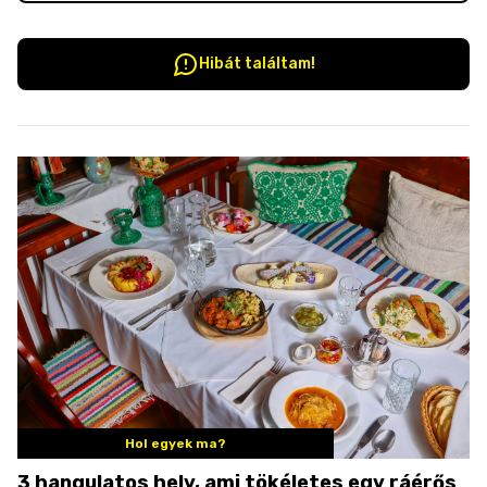
Hibát találtam!
Hol egyek ma?
3 hangulatos hely, ami tökéletes egy ráérős