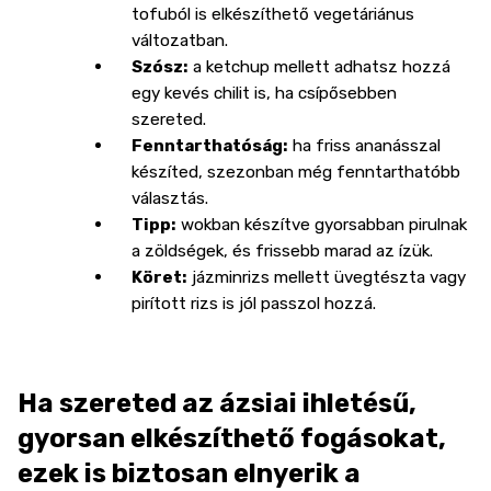
tofuból is elkészíthető vegetáriánus
változatban.
Szósz:
a ketchup mellett adhatsz hozzá
egy kevés chilit is, ha csípősebben
szereted.
Fenntarthatóság:
ha friss ananásszal
készíted, szezonban még fenntarthatóbb
választás.
Tipp:
wokban készítve gyorsabban pirulnak
a zöldségek, és frissebb marad az ízük.
Köret:
jázminrizs mellett üvegtészta vagy
pirított rizs is jól passzol hozzá.
Ha szereted az ázsiai ihletésű,
gyorsan elkészíthető fogásokat,
ezek is biztosan elnyerik a