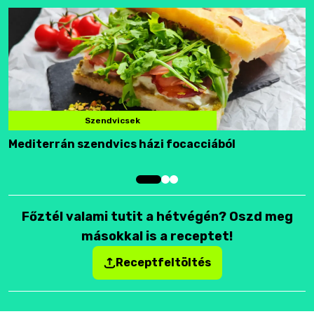
Szendvicsek
Mediterrán szendvics házi focacciából
F
Főztél valami tutit a hétvégén? Oszd meg
másokkal is a receptet!
Receptfeltöltés