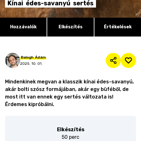
Kínai
édes-savanyú
sertés
Hozzávalók
Elkészítés
Értékelések
Balogh
Ádám
2025. 10. 01.
Mindenkinek megvan a klasszik kínai édes-savanyú,
akár bolti szósz formájában, akár egy büféből, de
most itt van ennek egy sertés változata is!
Érdemes kipróbálni.
Elkészítés
50 perc