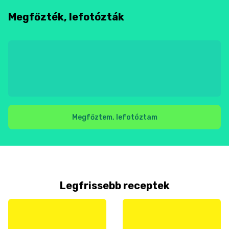
Megfőzték, lefotózták
Megfőztem, lefotóztam
Legfrissebb receptek