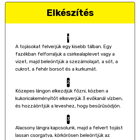
Elkészítés
A tojásokat felverjük egy kisebb tálban. Egy
fazékban felforraljuk a csirkealaplevet vagy a
vizet, majd beleöntjük a szezámolajat, a sót, a
cukrot, a fehér borsot és a kurkumát.
Közepes lángon elkezdjük főzni, közben a
kukoricakeményítőt elkeverjük 3 evőkanál vízben,
és hozzáöntjük a leveshez, hogy besűrűsödjön.
Alacsony lángra kapcsolunk, majd a felvert tojást
lassan csorgatva, körkörösen beleöntjük az