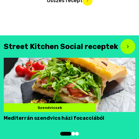
Összes recept
Street Kitchen Social receptek
Szendvicsek
Mediterrán szendvics házi focacciából
F