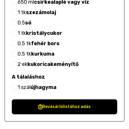
650
ml
csirkealaplé vagy víz
1
tk
szezámolaj
0.5
só
1
tk
kristálycukor
0.5
tk
fehér bors
0.5
tk
kurkuma
2
ek
kukoricakeményítő
A tálaláshoz
1
szál
újhagyma
Bevásárlólistához adás