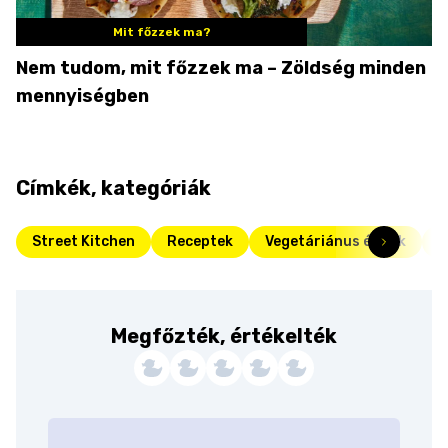
Mit főzzek ma?
Nem tudom, mit főzzek ma – Zöldség minden
mennyiségben
Címkék, kategóriák
Street Kitchen
Receptek
Vegetáriánus ételek
F
Megfőzték, értékelték