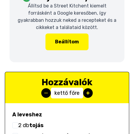
Állítsd be a Street Kitchent kiemelt
forrásként a Google keresőben, így
gyakrabban hozzuk neked a recepteket és a
cikkeket a találataid között.
Beállítom
Hozzávalók
kettő főre
A leveshez
2
db
tojás