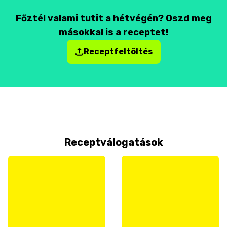
Főztél valami tutit a hétvégén? Oszd meg
másokkal is a receptet!
Receptfeltöltés
Receptválogatások