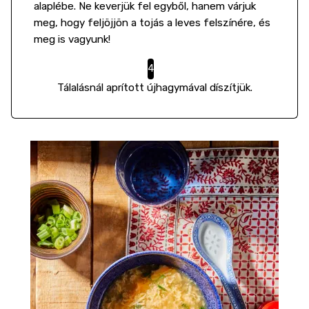
alaplébe. Ne keverjük fel egyből, hanem várjuk
meg, hogy feljöjjön a tojás a leves felszínére, és
meg is vagyunk!
Tálalásnál aprított újhagymával díszítjük.