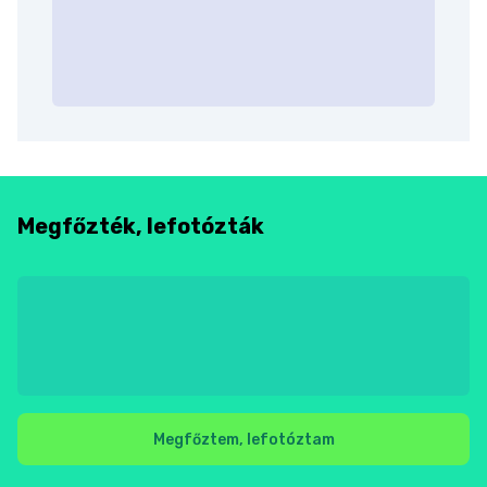
Megfőzték, lefotózták
Megfőztem, lefotóztam