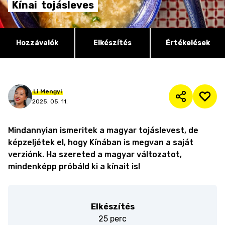
Kínai
tojásleves
Hozzávalók
Elkészítés
Értékelések
Li
Mengyi
2025. 05. 11.
Mindannyian ismeritek a magyar tojáslevest, de
képzeljétek el, hogy Kínában is megvan a saját
verziónk. Ha szereted a magyar változatot,
mindenképp próbáld ki a kínait is!
Elkészítés
25 perc