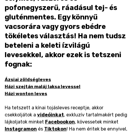
pofonegyszerű, ráadásul tej- és
gluténmentes. Egy könnyű
vacsorára vagy gyors ebédre
tökéletes választás! Ha nem tudsz
beteleni a keleti ízvilágú
levesekkel, akkor ezek is tetszeni
fognak:
Ázsiai zöldségleves
Házi szejtán maláj laksa levessel
Házi wonton leves
Ha tetszett a kínai tojásleves receptje, akkor
csekkoljátok a
videóinkat
, exkluzív tartalmakért pedig
lájkoljatok minket
Facebookon
, kövessetek minket
Instagramon
és
Tiktokon
! Ha nem éritek be ennyivel,