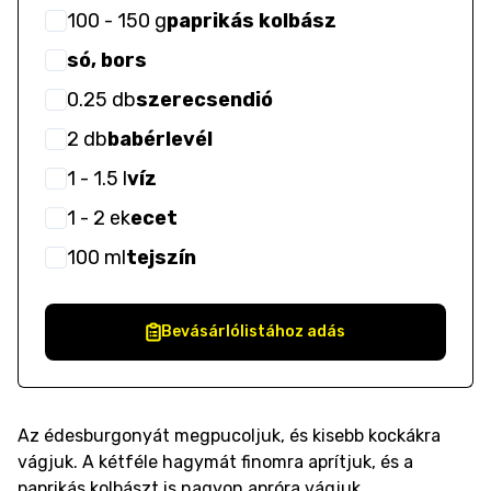
100
- 150
g
paprikás kolbász
só, bors
0.25
db
szerecsendió
2
db
babérlevél
1
- 1.5
l
víz
1
- 2
ek
ecet
100
ml
tejszín
Bevásárlólistához adás
Az édesburgonyát megpucoljuk, és kisebb kockákra
vágjuk. A kétféle hagymát finomra aprítjuk, és a
paprikás kolbászt is nagyon apróra vágjuk.