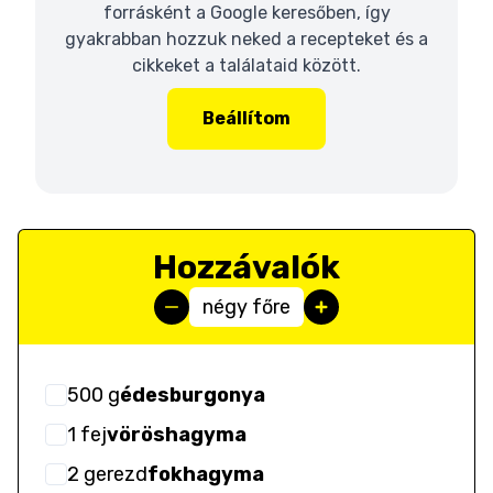
forrásként a Google keresőben, így
gyakrabban hozzuk neked a recepteket és a
cikkeket a találataid között.
Beállítom
Hozzávalók
négy főre
500
g
édesburgonya
1
fej
vöröshagyma
2
gerezd
fokhagyma