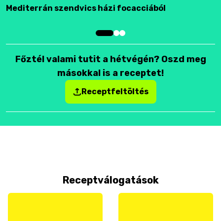
Mediterrán szendvics házi focacciából
F
Főztél valami tutit a hétvégén? Oszd meg
másokkal is a receptet!
Receptfeltöltés
Receptválogatások