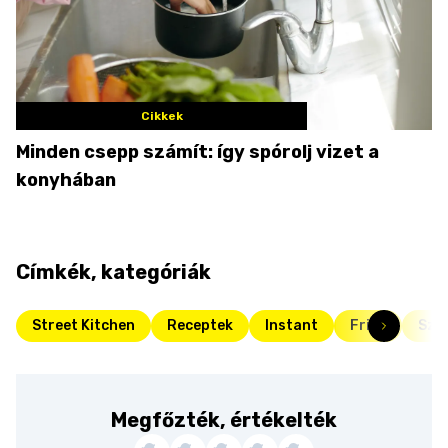
Cikkek
Minden csepp számít: így spórolj vizet a
konyhában
Címkék, kategóriák
Street Kitchen
Receptek
Instant
Friss
Szez
Megfőzték, értékelték