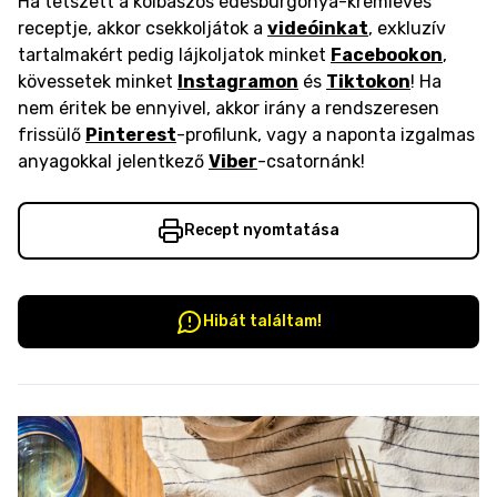
Ha tetszett a kolbászos édesburgonya-krémleves
receptje, akkor csekkoljátok a
videóinkat
, exkluzív
tartalmakért pedig lájkoljatok minket
Facebookon
,
kövessetek minket
Instagramon
és
Tiktokon
! Ha
nem éritek be ennyivel, akkor irány a rendszeresen
frissülő
Pinterest
-profilunk, vagy a naponta izgalmas
anyagokkal jelentkező
Viber
-csatornánk!
Recept nyomtatása
Hibát találtam!