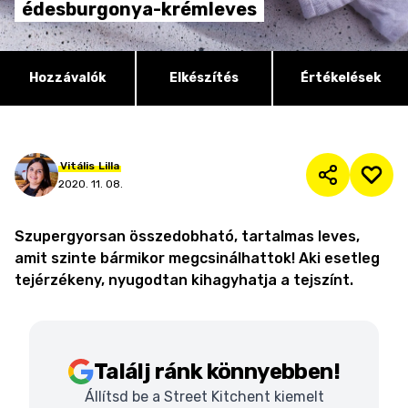
édesburgonya-krémleves
Hozzávalók
Elkészítés
Értékelések
Vitális
Lilla
2020. 11. 08.
Szupergyorsan összedobható, tartalmas leves,
amit szinte bármikor megcsinálhattok! Aki esetleg
tejérzékeny, nyugodtan kihagyhatja a tejszínt.
Találj ránk könnyebben!
Állítsd be a Street Kitchent kiemelt