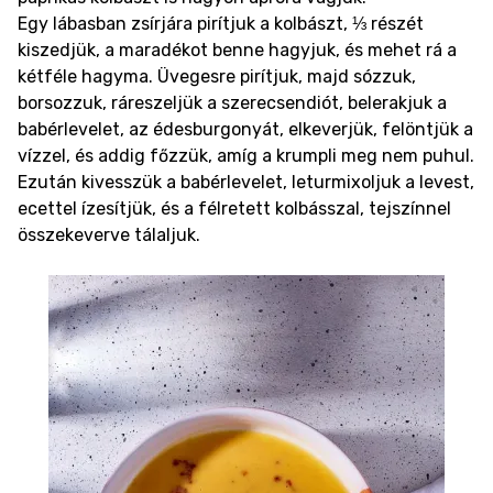
Egy lábasban zsírjára pirítjuk a kolbászt, ⅓ részét
kiszedjük, a maradékot benne hagyjuk, és mehet rá a
kétféle hagyma. Üvegesre pirítjuk, majd sózzuk,
borsozzuk, ráreszeljük a szerecsendiót, belerakjuk a
babérlevelet, az édesburgonyát, elkeverjük, felöntjük a
vízzel, és addig főzzük, amíg a krumpli meg nem puhul.
Ezután kivesszük a babérlevelet, leturmixoljuk a levest,
ecettel ízesítjük, és a félretett kolbásszal, tejszínnel
összekeverve tálaljuk.