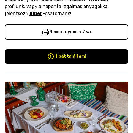
profilunk, vagy a naponta izgalmas anyagokkal
jelentkező
Viber
-csatornánk!
Recept nyomtatása
Hibát találtam!