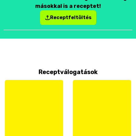
másokkal is a receptet!
Receptfeltöltés
Receptválogatások