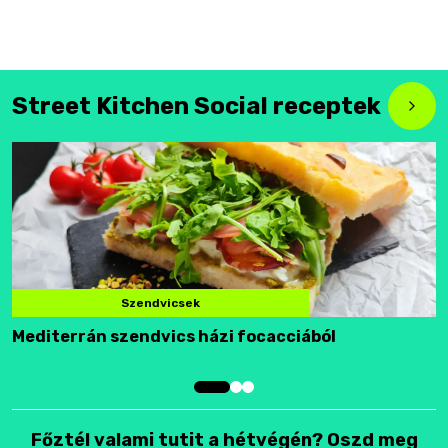
Street Kitchen Social receptek
Szendvicsek
Mediterrán szendvics házi focacciából
F
Főztél valami tutit a hétvégén? Oszd meg