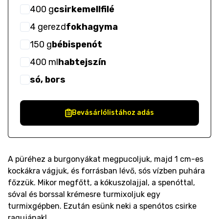
400
g
csirkemellfilé
4
gerezd
fokhagyma
150
g
bébispenót
400
ml
habtejszín
só, bors
Bevásárlólistához adás
A püréhez a burgonyákat megpucoljuk, majd 1 cm-es
kockákra vágjuk, és forrásban lévő, sós vízben puhára
főzzük. Mikor megfőtt, a kókuszolajjal, a spenóttal,
sóval és borssal krémesre turmixoljuk egy
turmixgépben. Ezután esünk neki a spenótos csirke
ragujának!