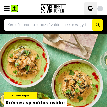
Húsos kaják
Krémes
spenótos
csirke