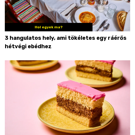
Hol egyek ma?
3 hangulatos hely, ami tökéletes egy ráérős
hétvégi ebédhez