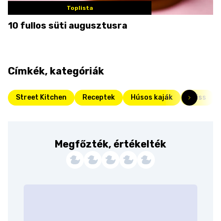
Toplista
10 fullos süti augusztusra
Címkék, kategóriák
Street Kitchen
Receptek
Húsos kaják
Friss
Megfőzték, értékelték