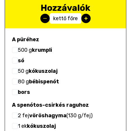
Hozzávalók
kettő főre
A püréhez
500
g
krumpli
só
50
g
kókuszolaj
80
g
bébispenót
bors
A spenótos-csirkés raguhoz
2
fej
vöröshagyma
(
130 g/fej
)
1
ek
kókuszolaj