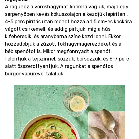
A raguhoz a vöröshagymát finomra vágjuk, majd egy
serpenyőben kevés kókuszolajon elkezdjük lepirítani.
4-5 perc pirítás után mehet hozzá a 1,5 cm-es kockára
vágott csirkemell, és addig pirítjuk, míg a hús
kifehéredik, és aranybarna színe kezd lenni. Ekkor
hozzádobjuk a zúzott fokhagymagerezdeket és a
bébispenótot is. Mikor megfonnyadt a spenót,
felöntjük a tejszínnel, sózzuk, borsozzuk, és 6-7 perc
alatt összerottyantjuk. A ragunkat a spenótos
burgonyapürével tálaljuk.