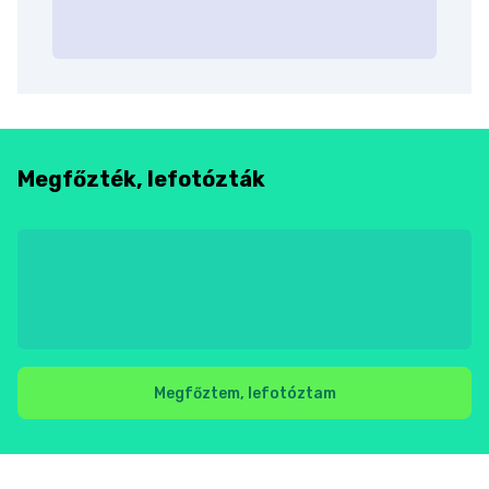
Megfőzték, lefotózták
Megfőztem, lefotóztam