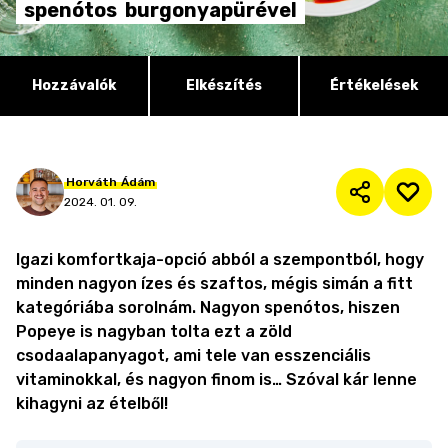
spenótos
burgonyapürével
Hozzávalók
Elkészítés
Értékelések
Horváth
Ádám
2024. 01. 09.
Igazi komfortkaja-opció abból a szempontból, hogy
minden nagyon ízes és szaftos, mégis simán a fitt
kategóriába sorolnám. Nagyon spenótos, hiszen
Popeye is nagyban tolta ezt a zöld
csodaalapanyagot, ami tele van esszenciális
vitaminokkal, és nagyon finom is… Szóval kár lenne
kihagyni az ételből!