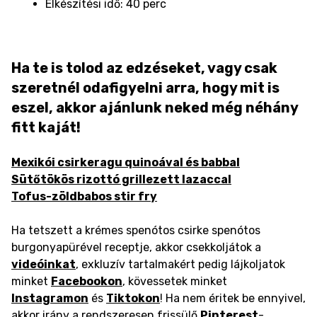
Elkészítési idő: 40 perc
Ha te is tolod az edzéseket, vagy csak
szeretnél odafigyelni arra, hogy mit is
eszel, akkor ajánlunk neked még néhány
fitt kaját!
Mexikói csirkeragu quinoával és babbal
Sütőtökös rizottó grillezett lazaccal
Tofus-zöldbabos stir fry
Ha tetszett a krémes spenótos csirke spenótos
burgonyapürével receptje, akkor csekkoljátok a
videóinkat
, exkluzív tartalmakért pedig lájkoljatok
minket
Facebookon
, kövessetek minket
Instagramon
és
Tiktokon
! Ha nem éritek be ennyivel,
akkor irány a rendszeresen frissülő
Pinterest
-