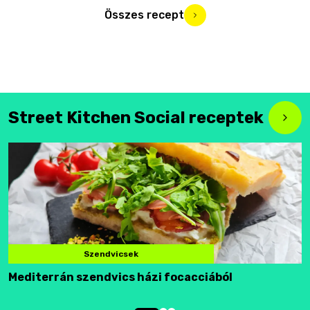
Összes recept
Street Kitchen Social receptek
Szendvicsek
Mediterrán szendvics házi focacciából
F