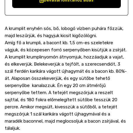
Bevásárlólistához adás
A krumplit enyhén sós, bő, lobogó vízben puhára főzzük,
majd leszűrjük, és hagyjuk kicsit kigőzölögni.
Amíg fő a krumpli, a bacont kb. 1,5 cm-es szeletekre
vágjuk, és közepesen forró serpenyőben kisütjük a zsírját.
A krumplit krumplinyomón átnyomjuk, hozzáadjuk a vajat,
és elkeverjük. Belekeverjük a tejfölt, a szerecsendiót, 3
szál ferdén karikára vágott újhagymát és a bacon kb. 80%-
át. Alaposan összekeverjük, és egy sütőbe tehető
serpenyőbe kanalazzuk. Én egy 20 cm átmérőjű
serpenyőbe tettem. A tetejét megszórjuk a reszelt
sajttal, és 180 fokra előmelegített sütőbe tesszük 20
percre. Amikor megsült, kivesszük a sütőből, a tetejét
megszórjuk 1 szál karikára vágott újhagymával és a
maradék baconnel, majd meglocsoljuk a bacon zsírjával, és
tálaljuk.