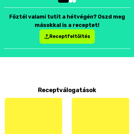
Főztél valami tutit a hétvégén? Oszd meg
másokkal is a receptet!
Receptfeltöltés
Receptválogatások