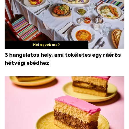
Hol egyek ma?
3 hangulatos hely, ami tökéletes egy ráérős
hétvégi ebédhez