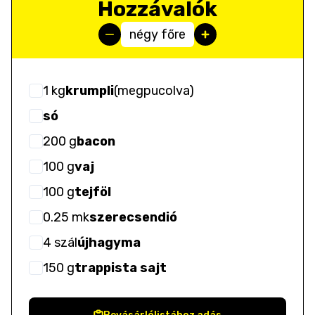
Hozzávalók
négy főre
1
kg
krumpli
(
megpucolva
)
só
200
g
bacon
100
g
vaj
100
g
tejföl
0.25
mk
szerecsendió
4
szál
újhagyma
150
g
trappista sajt