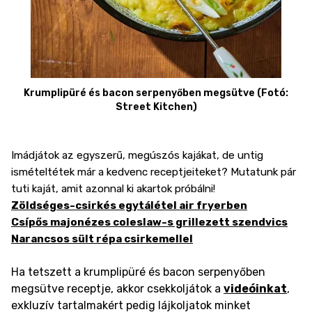
Krumplipüré és bacon serpenyőben megsütve (Fotó:
Street Kitchen)
Imádjátok az egyszerű, megúszós kajákat, de untig
ismételtétek már a kedvenc receptjeiteket? Mutatunk pár
tuti kaját, amit azonnal ki akartok próbálni!
Zöldséges-csirkés egytálétel air fryerben
Csípős majonézes coleslaw-s grillezett szendvics
Narancsos sült répa csirkemellel
Ha tetszett a krumplipüré és bacon serpenyőben
megsütve receptje, akkor csekkoljátok a
videóinkat
,
exkluzív tartalmakért pedig lájkoljatok minket