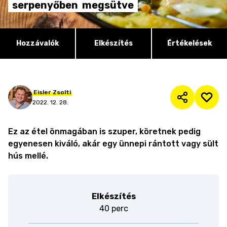
serpenyőben
megsütve
Hozzávalók
Elkészítés
Értékelések
Eisler
Zsolti
2022. 12. 28.
Ez az étel önmagában is szuper, köretnek pedig
egyenesen kiváló, akár egy ünnepi rántott vagy sült
hús mellé.
Elkészítés
40 perc