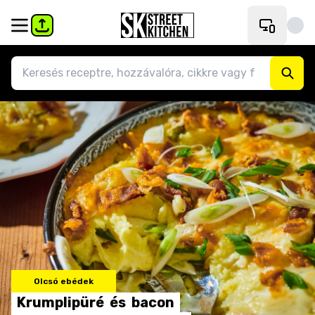
Olcsó ebédek
Krumplipüré
és
bacon