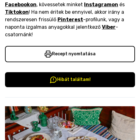
Facebookon
, kövessetek minket
Instagramon
és
Tiktokon
! Ha nem éritek be ennyivel, akkor irány a
rendszeresen frissülő
Pinterest
-profilunk, vagy a
naponta izgalmas anyagokkal jelentkező
Viber
-
csatornánk!
Recept nyomtatása
Hibát találtam!