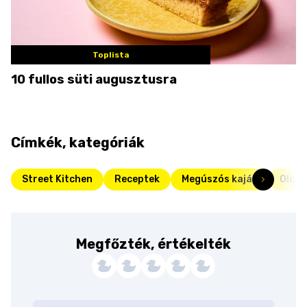
Toplista
10 fullos süti augusztusra
Címkék, kategóriák
Street Kitchen
Receptek
Megúszós kaják
Olcsó
Megfőzték, értékelték