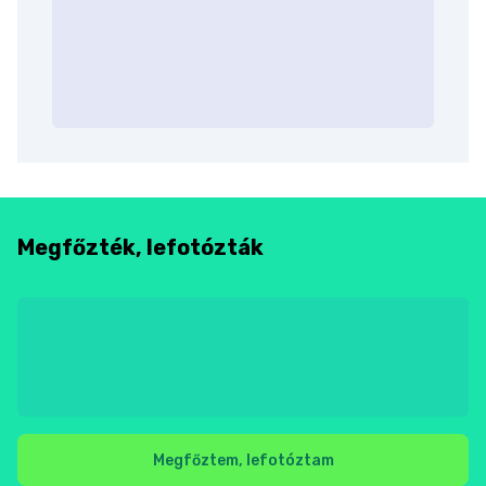
Megfőzték, lefotózták
Megfőztem, lefotóztam