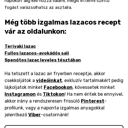
napokon: alig kell hozzá valami, mégis éttermi szintű
fogást varázsolhatsz az asztalra.
Még több izgalmas lazacos recept
vár az oldalunkon:
Teriyaki lazac
Fullos lazacos-avokádós sali
Spenótos lazac leveles tésztában
Ha tetszett a lazac air fryerben receptje, akkor
csekkoljátok a
videóinkat
, exkluzív tartalmakért pedig
lájkoljatok minket
Facebookon
, kövessetek minket
Instagramon
és
Tiktokon
! Ha nem éritek be ennyivel,
akkor irány a rendszeresen frissülő
Pinterest
-
profilunk, vagy a naponta izgalmas anyagokkal
jelentkező
Viber
-csatornánk!