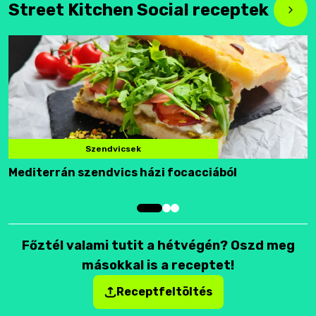
Street Kitchen Social receptek
Szendvicsek
Mediterrán szendvics házi focacciából
F
Főztél valami tutit a hétvégén? Oszd meg
másokkal is a receptet!
Receptfeltöltés