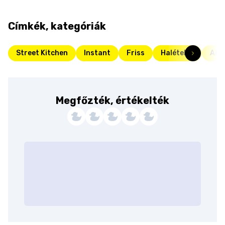
Címkék, kategóriák
Street Kitchen
Instant
Friss
Halételek
Air 
Megfőzték, értékelték