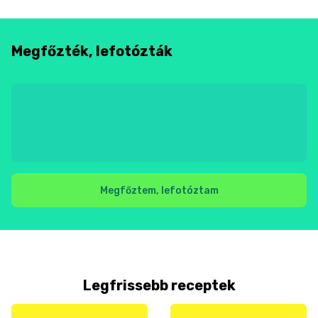
Megfőzték, lefotózták
Megfőztem, lefotóztam
Legfrissebb receptek