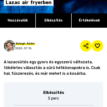
Lazac
air
fryerben
Hozzávalók
Elkészítés
Értékelések
Balogh
Ádám
2025. 07. 15.
A lazacsütés egy gyors és egyszerű változata,
tökéletes választás a sűrű hétköznapokra is. Csak
hal, fűszerezés, és már mehet is a kosárba.
Elkészítés
5 perc