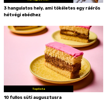
3 hangulatos hely, ami tökéletes egy ráérős
hétvégi ebédhez
Toplista
10 fullos süti augusztusra