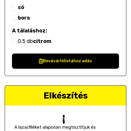
só
bors
A tálaláshoz:
0.5
db
citrom
Bevásárlólistához adás
Elkészítés
A lazacfiléket alaposan megtisztítjuk és