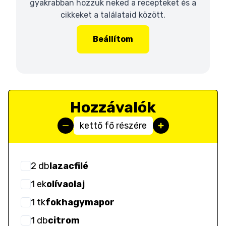
gyakrabban hozzuk neked a recepteket és a
cikkeket a találataid között.
Beállítom
Hozzávalók
kettő fő részére
2
db
lazacfilé
1
ek
olívaolaj
1
tk
fokhagymapor
1
db
citrom