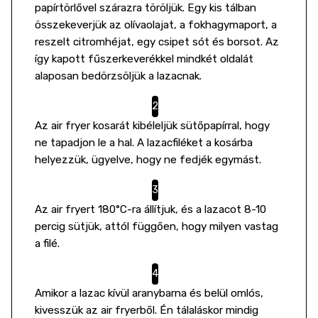
papírtörlővel szárazra töröljük. Egy kis tálban
összekeverjük az olívaolajat, a fokhagymaport, a
reszelt citromhéjat, egy csipet sót és borsot. Az
így kapott fűszerkeverékkel mindkét oldalát
alaposan bedörzsöljük a lazacnak.
Az air fryer kosarát kibéleljük sütőpapírral, hogy
ne tapadjon le a hal. A lazacfiléket a kosárba
helyezzük, ügyelve, hogy ne fedjék egymást.
Az air fryert 180°C-ra állítjuk, és a lazacot 8-10
percig sütjük, attól függően, hogy milyen vastag
a filé.
Amikor a lazac kívül aranybarna és belül omlós,
kivesszük az air fryerből. Én tálaláskor mindig