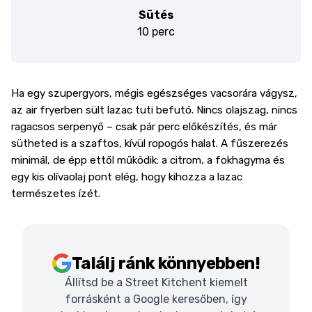
Sütés
10 perc
Ha egy szupergyors, mégis egészséges vacsorára vágysz,
az air fryerben sült lazac tuti befutó. Nincs olajszag, nincs
ragacsos serpenyő – csak pár perc előkészítés, és már
sütheted is a szaftos, kívül ropogós halat. A fűszerezés
minimál, de épp ettől működik: a citrom, a fokhagyma és
egy kis olívaolaj pont elég, hogy kihozza a lazac
természetes ízét.
Találj ránk könnyebben!
Állítsd be a Street Kitchent kiemelt
forrásként a Google keresőben, így