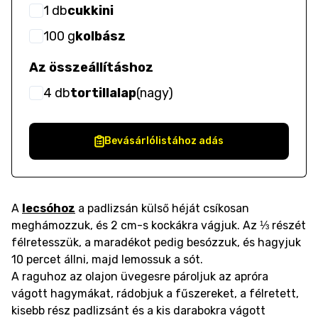
1
db
cukkini
100
g
kolbász
Az összeállításhoz
4
db
tortillalap
(
nagy
)
Bevásárlólistához adás
A
lecsóhoz
a padlizsán külső héját csíkosan
meghámozzuk, és 2 cm-s kockákra vágjuk. Az ⅓ részét
félretesszük, a maradékot pedig besózzuk, és hagyjuk
10 percet állni, majd lemossuk a sót.
A raguhoz az olajon üvegesre pároljuk az apróra
vágott hagymákat, rádobjuk a fűszereket, a félretett,
kisebb rész padlizsánt és a kis darabokra vágott