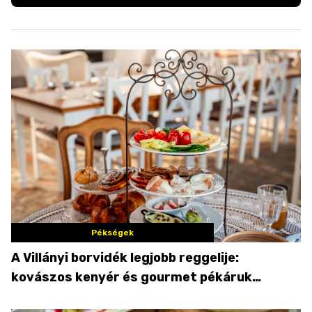
Pékségek
A Villányi borvidék legjobb reggelije:
kovászos kenyér és gourmet pékáruk
Palkonyán