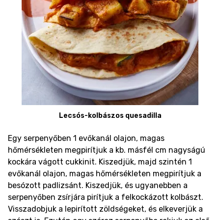
Lecsós-kolbászos quesadilla
Egy serpenyőben 1 evőkanál olajon, magas
hőmérsékleten megpirítjuk a kb. másfél cm nagyságú
kockára vágott cukkinit. Kiszedjük, majd szintén 1
evőkanál olajon, magas hőmérsékleten megpirítjuk a
besózott padlizsánt. Kiszedjük, és ugyanebben a
serpenyőben zsírjára pirítjuk a felkockázott kolbászt.
Visszadobjuk a lepirított zöldségeket, és elkeverjük a