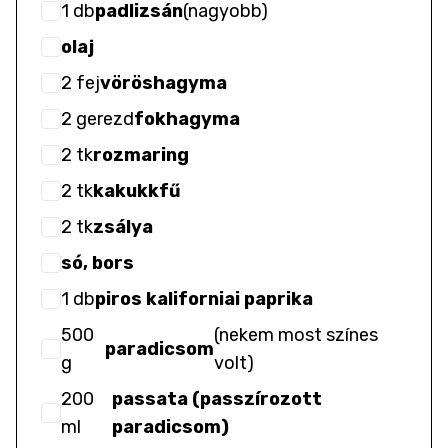
1
db
padlizsán
(
nagyobb
)
olaj
2
fej
vöröshagyma
2
gerezd
fokhagyma
2
tk
rozmaring
2
tk
kakukkfű
2
tk
zsálya
só, bors
1
db
piros kaliforniai paprika
500
(
nekem most színes
paradicsom
g
volt
)
200
passata (passzírozott
ml
paradicsom)