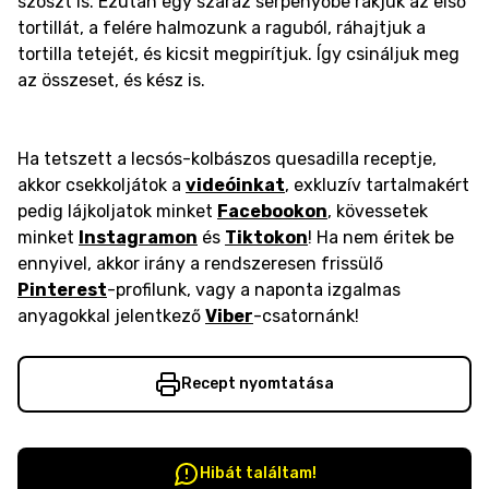
szószt is. Ezután egy száraz serpenyőbe rakjuk az első
tortillát, a felére halmozunk a raguból, ráhajtjuk a
tortilla tetejét, és kicsit megpirítjuk. Így csináljuk meg
az összeset, és kész is.
Ha tetszett a lecsós-kolbászos quesadilla receptje,
akkor csekkoljátok a
videóinkat
, exkluzív tartalmakért
pedig lájkoljatok minket
Facebookon
, kövessetek
minket
Instagramon
és
Tiktokon
! Ha nem éritek be
ennyivel, akkor irány a rendszeresen frissülő
Pinterest
-profilunk, vagy a naponta izgalmas
anyagokkal jelentkező
Viber
-csatornánk!
Recept nyomtatása
Hibát találtam!