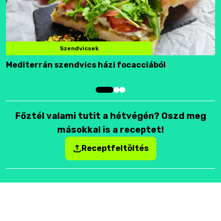
Szendvicsek
Mediterrán szendvics házi focacciából
F
Főztél valami tutit a hétvégén? Oszd meg
másokkal is a receptet!
Receptfeltöltés