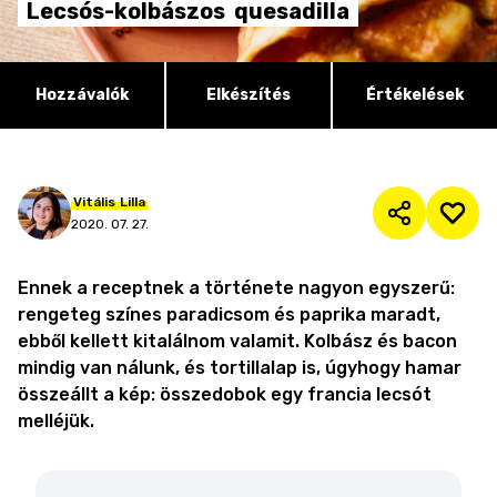
Lecsós-kolbászos
quesadilla
Hozzávalók
Elkészítés
Értékelések
Vitális
Lilla
2020. 07. 27.
Ennek a receptnek a története nagyon egyszerű:
rengeteg színes paradicsom és paprika maradt,
ebből kellett kitalálnom valamit. Kolbász és bacon
mindig van nálunk, és tortillalap is, úgyhogy hamar
összeállt a kép: összedobok egy francia lecsót
melléjük.