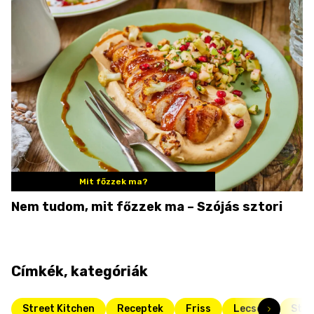
Mit főzzek ma?
Nem tudom, mit főzzek ma – Szójás sztori
Címkék, kategóriák
Street Kitchen
Receptek
Friss
Lecsók
Stre