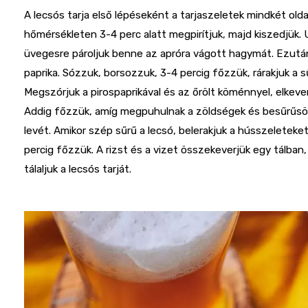
A lecsós tarja első lépéseként a tarjaszeletek mindkét ol
hőmérsékleten 3-4 perc alatt megpirítjuk, majd kiszedjük.
üvegesre pároljuk benne az apróra vágott hagymát. Ezután
paprika. Sózzuk, borsozzuk, 3-4 percig főzzük, rárakjuk a sű
Megszórjuk a pirospaprikával és az őrölt köménnyel, elkever
Addig főzzük, amíg megpuhulnak a zöldségek és besűrűsöd
levét. Amikor szép sűrű a lecsó, belerakjuk a hússzeleteke
percig főzzük. A rizst és a vizet összekeverjük egy tálban
tálaljuk a lecsós tarját.