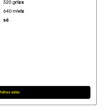
320
g
rizs
640
ml
víz
só
stához adás