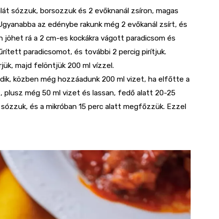
dalát sózzuk, borsozzuk és 2 evőknanál zsíron, magas
 Ugyanabba az edénybe rakunk még 2 evőkanál zsírt, és
 jöhet rá a 2 cm-es kockákra vágott paradicsom és
rített paradicsomot, és további 2 percig pirítjuk.
jük, majd felöntjük 200 ml vízzel.
ik, közben még hozzáadunk 200 ml vizet, ha elfőtte a
t, plusz még 50 ml vizet és lassan, fedő alatt 20-25
, sózzuk, és a mikróban 15 perc alatt megfőzzük. Ezzel