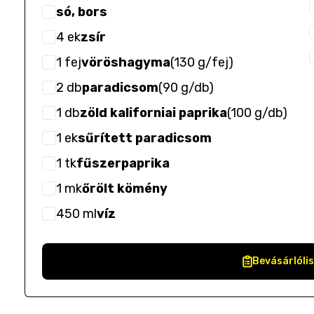
só, bors
4
ek
zsír
1
fej
vöröshagyma
(
130 g/fej
)
2
db
paradicsom
(
90 g/db
)
1
db
zöld kaliforniai paprika
(
100 g/db
)
1
ek
sűrített paradicsom
1
tk
fűszerpaprika
1
mk
őrölt kömény
450
ml
víz
Bevásárlóli