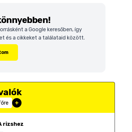
 könnyebben!
 forrásként a Google keresőben, így
 és a cikkeket a találataid között.
ítom
valók
főre
A rizshez