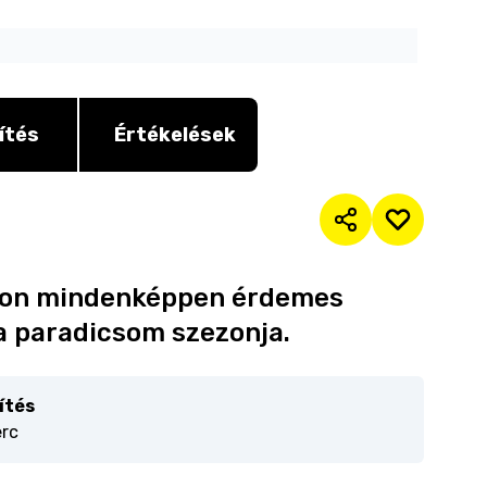
ítés
Értékelések
yáron mindenképpen érdemes
 a paradicsom szezonja.
ítés
erc