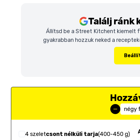
Találj ránk
Állítsd be a Street Kitchent kiemelt
gyakrabban hozzuk neked a recepteket
Beáll
Hozzá
négy 
4
szelet
csont nélküli tarja
(
400-450 g
)