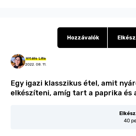
Hozzávalók
Elkész
Vitális
Lilla
2022. 08. 11.
Egy igazi klasszikus étel, amit n
elkészíteni, amíg tart a paprika és
Elkész
40 p