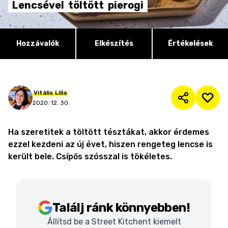
Lencsével
töltött
pierogi
Hozzávalók
Elkészítés
Értékelések
Vitális
Lilla
2020. 12. 30.
Ha szeretitek a töltött tésztákat, akkor érdemes
ezzel kezdeni az új évet, hiszen rengeteg lencse is
került bele. Csípős szósszal is tökéletes.
Találj ránk könnyebben!
Állítsd be a Street Kitchent kiemelt