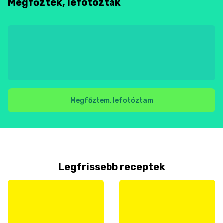
Megfőzték, lefotózták
Megfőztem, lefotóztam
Legfrissebb receptek