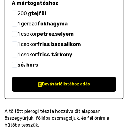
A mártogatóshoz
200
g
tejföl
1
gerezd
fokhagyma
1
csokor
petrezselyem
1
csokor
friss bazsalikom
1
csokor
friss tárkony
só, bors
Bevásárlólistához adás
A töltött pierogi tészta hozzávalóit alaposan
összegyúrjuk, fóliába csomagoljuk, és fél órára a
hűtőbe tesszük.