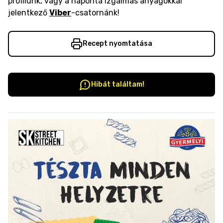
profilunk, vagy a naponta izgalmas anyagokkal
jelentkező
Viber
-csatornánk!
Recept nyomtatása
Hibát találtam!