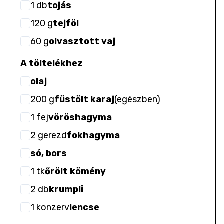
1
db
tojás
120
g
tejföl
60
g
olvasztott vaj
A töltelékhez
olaj
200
g
füstölt karaj
(
egészben
)
1
fej
vöröshagyma
2
gerezd
fokhagyma
só, bors
1
tk
őrölt kömény
2
db
krumpli
1
konzerv
lencse