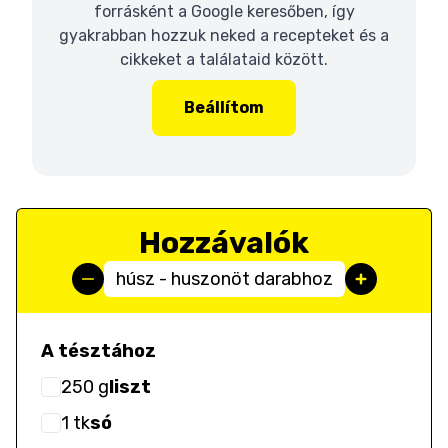
forrásként a Google keresőben, így
gyakrabban hozzuk neked a recepteket és a
cikkeket a találataid között.
Beállítom
Hozzávalók
húsz - huszonöt darabhoz
A tésztához
250
g
liszt
1
tk
só