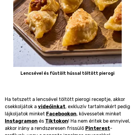
Lencsével és füstölt hússal töltött pierogi
Ha tetszett a lencsével töltött pierogi receptje, akkor
csekkoljátok a
videóinkat
, exkluzív tartalmakért pedig
lájkoljatok minket
Facebookon
, kövessetek minket
Instagramon
és
Tiktokon
! Ha nem éritek be ennyivel,
akkor irány a rendszeresen frissülő
Pinterest
-