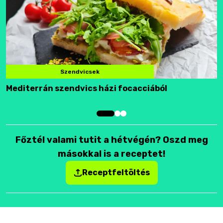
Szendvicsek
Mediterrán szendvics házi focacciából
F
Főztél valami tutit a hétvégén? Oszd meg
másokkal is a receptet!
Receptfeltöltés