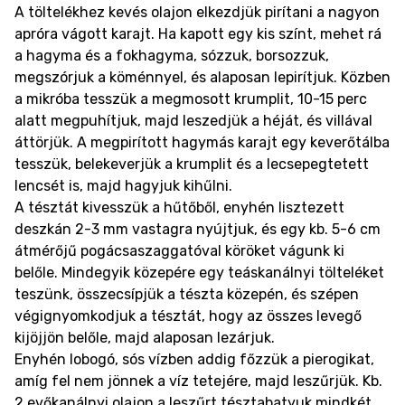
A töltelékhez kevés olajon elkezdjük pirítani a nagyon
apróra vágott karajt. Ha kapott egy kis színt, mehet rá
a hagyma és a fokhagyma, sózzuk, borsozzuk,
megszórjuk a köménnyel, és alaposan lepirítjuk. Közben
a mikróba tesszük a megmosott krumplit, 10-15 perc
alatt megpuhítjuk, majd leszedjük a héját, és villával
áttörjük. A megpirított hagymás karajt egy keverőtálba
tesszük, belekeverjük a krumplit és a lecsepegtetett
lencsét is, majd hagyjuk kihűlni.
A tésztát kivesszük a hűtőből, enyhén lisztezett
deszkán 2-3 mm vastagra nyújtjuk, és egy kb. 5-6 cm
átmérőjű pogácsaszaggatóval köröket vágunk ki
belőle. Mindegyik közepére egy teáskanálnyi tölteléket
teszünk, összecsípjük a tészta közepén, és szépen
végignyomkodjuk a tésztát, hogy az összes levegő
kijöjjön belőle, majd alaposan lezárjuk.
Enyhén lobogó, sós vízben addig főzzük a pierogikat,
amíg fel nem jönnek a víz tetejére, majd leszűrjük. Kb.
2 evőkanálnyi olajon a leszűrt tésztabatyuk mindkét