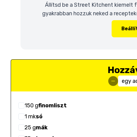
Állítsd be a Street Kitchent kiemelt
gyakrabban hozzuk neked a recepteket
Beáll
Hozzá
egy a
150
g
finomliszt
1
mk
só
25
g
mák