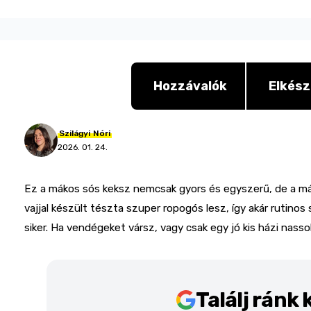
Hozzávalók
Elkész
Szilágyi
Nóri
2026. 01. 24.
Ez a mákos sós keksz nemcsak gyors és egyszerű, de a má
vajjal készült tészta szuper ropogós lesz, így akár rutino
siker. Ha vendégeket vársz, vagy csak egy jó kis házi nassol
Találj ránk