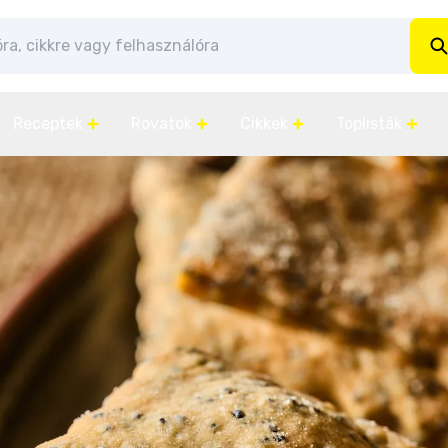
Receptek
Rovatok
Cikkek
Toplisták