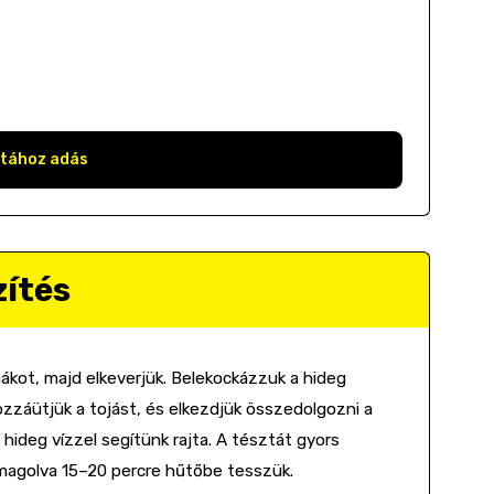
stához adás
zítés
mákot, majd elkeverjük. Belekockázzuk a hideg
Hozzáütjük a tojást, és elkezdjük összedolgozni a
 hideg vízzel segítünk rajta. A tésztát gyors
magolva 15–20 percre hűtőbe tesszük.