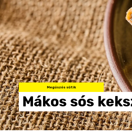
Megúszós sütik
Mákos
sós
keks