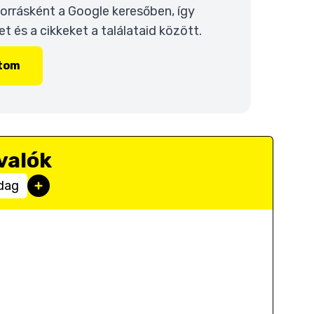
 forrásként a Google keresőben, így
 és a cikkeket a találataid között.
ítom
valók
dag