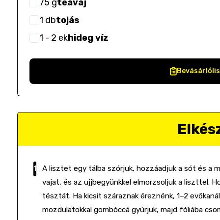
75
g
teavaj
1
db
tojás
1
- 2
ek
hideg víz
Bevásárlóli
Elkés
A lisztet egy tálba szórjuk, hozzáadjuk a sót és a 
vajat, és az ujjbegyünkkel elmorzsoljuk a liszttel. 
tésztát. Ha kicsit száraznak éreznénk, 1–2 evőkanál
mozdulatokkal gombóccá gyúrjuk, majd fóliába cso