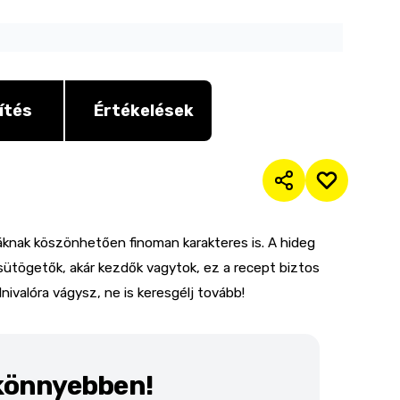
ítés
Értékelések
knak köszönhetően finoman karakteres is. A hideg
s sütögetők, akár kezdők vagytok, ez a recept biztos
nivalóra vágysz, ne is keresgélj tovább!
 könnyebben!