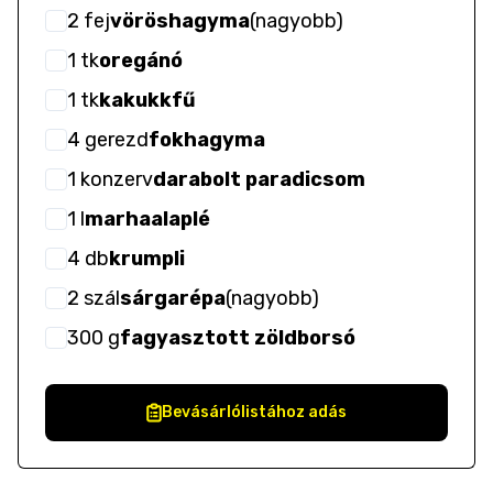
2
fej
vöröshagyma
(
nagyobb
)
1
tk
oregánó
1
tk
kakukkfű
4
gerezd
fokhagyma
1
konzerv
darabolt paradicsom
1
l
marhaalaplé
4
db
krumpli
2
szál
sárgarépa
(
nagyobb
)
300
g
fagyasztott zöldborsó
Bevásárlólistához adás