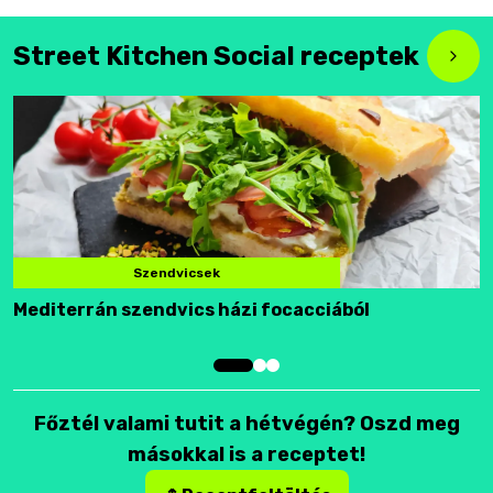
Street Kitchen Social receptek
Szendvicsek
Mediterrán szendvics házi focacciából
F
Főztél valami tutit a hétvégén? Oszd meg
másokkal is a receptet!