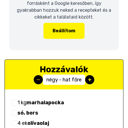
forrásként a Google keresőben, így
gyakrabban hozzuk neked a recepteket és a
cikkeket a találataid között.
Beállítom
Hozzávalók
négy - hat főre
1
kg
marhalapocka
só, bors
4
ek
olívaolaj