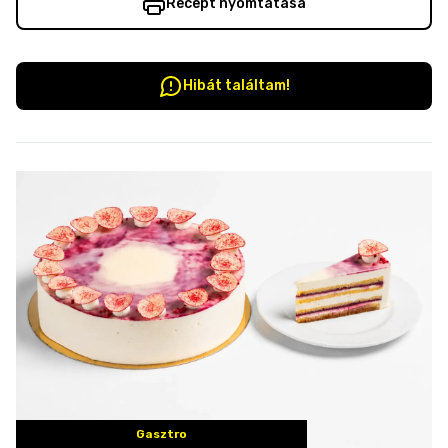
Recept nyomtatása
Hibát találtam!
Gasztro