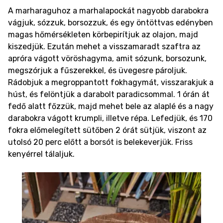
A marharaguhoz a marhalapockát nagyobb darabokra
vágjuk, sózzuk, borsozzuk, és egy öntöttvas edényben
magas hőmérsékleten körbepirítjuk az olajon, majd
kiszedjük. Ezután mehet a visszamaradt szaftra az
apróra vágott vöröshagyma, amit sózunk, borsozunk,
megszórjuk a fűszerekkel, és üvegesre pároljuk.
Rádobjuk a megroppantott fokhagymát, visszarakjuk a
húst, és felöntjük a darabolt paradicsommal. 1 órán át
fedő alatt főzzük, majd mehet bele az alaplé és a nagy
darabokra vágott krumpli, illetve répa. Lefedjük, és 170
fokra előmelegített sütőben 2 órát sütjük, viszont az
utolsó 20 perc előtt a borsót is belekeverjük. Friss
kenyérrel tálaljuk.