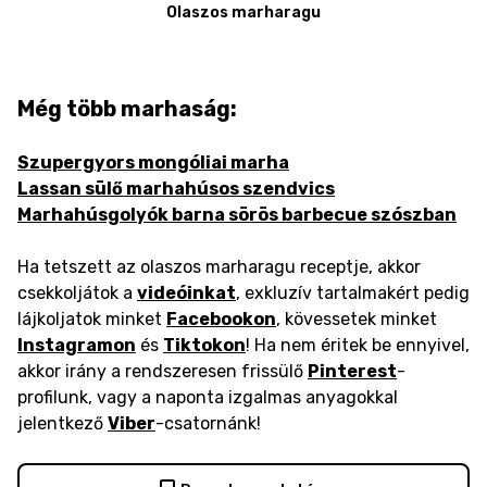
Olaszos marharagu
Még több marhaság:
Szupergyors mongóliai marha
Lassan sülő marhahúsos szendvics
Marhahúsgolyók barna sörös barbecue szószban
Ha tetszett az olaszos marharagu receptje, akkor
csekkoljátok a
videóinkat
, exkluzív tartalmakért pedig
lájkoljatok minket
Facebookon
, kövessetek minket
Instagramon
és
Tiktokon
! Ha nem éritek be ennyivel,
akkor irány a rendszeresen frissülő
Pinterest
-
profilunk, vagy a naponta izgalmas anyagokkal
jelentkező
Viber
-csatornánk!