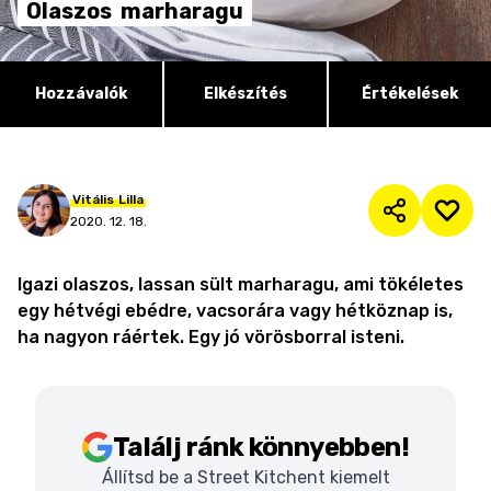
Olaszos
marharagu
Hozzávalók
Elkészítés
Értékelések
Vitális
Lilla
2020. 12. 18.
Igazi olaszos, lassan sült marharagu, ami tökéletes
egy hétvégi ebédre, vacsorára vagy hétköznap is,
ha nagyon ráértek. Egy jó vörösborral isteni.
Találj ránk könnyebben!
Állítsd be a Street Kitchent kiemelt