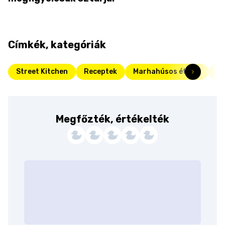
Címkék, kategóriák
Street Kitchen
Receptek
Marhahúsos ételek
Fr
Megfőzték, értékelték