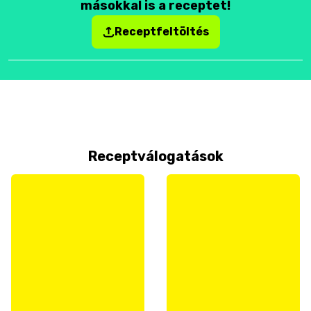
másokkal is a receptet!
Receptfeltöltés
Receptválogatások