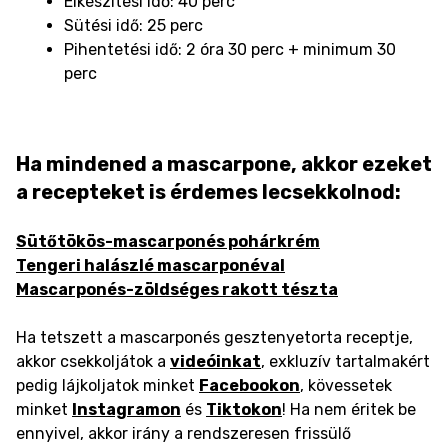
Elkészítési idő: 40 perc
Sütési idő: 25 perc
Pihentetési idő: 2 óra 30 perc + minimum 30
perc
Ha mindened a mascarpone, akkor ezeket
a recepteket is érdemes lecsekkolnod:
Sütőtökös-mascarponés pohárkrém
Tengeri halászlé mascarponéval
Mascarponés-zöldséges rakott tészta
Ha tetszett a mascarponés gesztenyetorta receptje,
akkor csekkoljátok a
videóinkat
, exkluzív tartalmakért
pedig lájkoljatok minket
Facebookon
, kövessetek
minket
Instagramon
és
Tiktokon
! Ha nem éritek be
ennyivel, akkor irány a rendszeresen frissülő