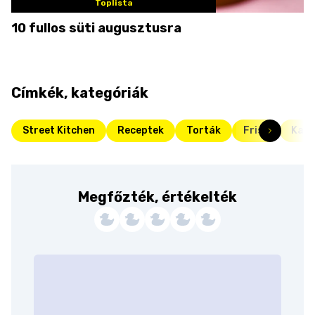
Toplista
10 fullos süti augusztusra
Címkék, kategóriák
Street Kitchen
Receptek
Torták
Friss
Kará
Megfőzték, értékelték