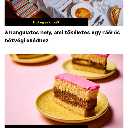
Hol egyek ma?
3 hangulatos hely, ami tökéletes egy ráérős
hétvégi ebédhez