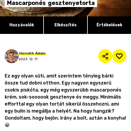
Mascarponés
gesztenyetorta
Hozzávalók
Elkészítés
Értékelések
Horváth
Ádám
2023. 12. 11.
Ez egy olyan süti, amit szerintem tényleg bárki
össze tud dobni otthon. Egy nagyon egyszerű
csokis piskóta, egy még egyszerűbb mascarponés
krém, sok-soooook gesztenye és meggy. Minimális
efforttal egy olyan tortát sikerül összehozni, ami
egy bulin is megállja a helyét. Na hogy hangzik?
Gondoltam, hogy bejön. Irány a bolt, aztán a konyha!
😀