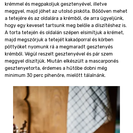
krémmel és megpakoljuk gesztenyével, illetve
meggyel, majd jöhet az utolsó piskóta. Bőőőven mehet
a tetejére és az oldalára a krémből, de arra ügyeljünk,
hogy egy keveset tartsunk meg belőle a díszítéshez is.
A torta tetején és oldalán szépen elsimítjuk a krémet,
majd megszórjuk a tetejét kakaóporral és körben
pöttyöket nyomunk rá a megmaradt gesztenyés
krémből. Végül reszelt gesztenyével és pár szem
meggyel díszítjük. Miután elkészült a mascarponés
gesztenyetorta, érdemes a hűtőbe dobni még
minimum 30 perc pihenőre, mielőtt tálalnánk.