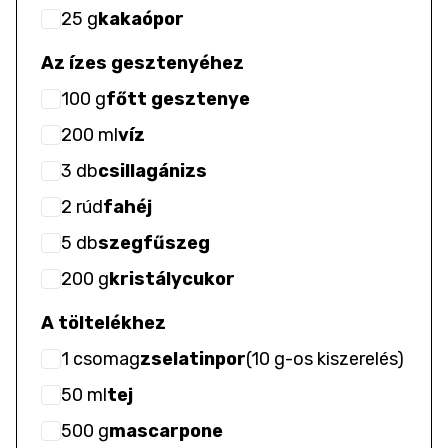
25
g
kakaópor
Az ízes gesztenyéhez
100
g
főtt gesztenye
200
ml
víz
3
db
csillagánizs
2
rúd
fahéj
5
db
szegfűszeg
200
g
kristálycukor
A töltelékhez
1
csomag
zselatinpor
(
10 g-os kiszerelés
)
50
ml
tej
500
g
mascarpone