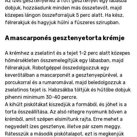
Az ízes gesztenyéhez a főtt gesztenyét egy lábasba
dobjuk, hozzáadunk minden más összetevőt, majd
közepes lángon összeforraljuk 5 perc alatt. Ha kész,
félrerakjuk és hagyjuk hűlni a fűszeres szirupban.
A mascarponés gesztenyetorta krémje
A krémhez a zselatint és a tejet 1-2 perc alatt közepes
hőmérsékleten összemelegítjük egy lábasban, majd
félrerakjuk. Robotgéppel összedolgozzuk egy
keverőtálban a mascarponét a gesztenyepürével, a
porcukorral és a rumaromával, majd beledolgozzuk a
zselatinos tejet is. Habzsákba töltjük és hűtőbe dobjuk
pihenni minimum 30-40 percre.
A kihűlt piskótákat kiszedjük a formából, és jöhet is a
torta összeállítása. Az alsó rétegre nyomunk bőven a
krémből, amit szépen elsimítunk rajta. Erre mehet a
negyedelt ízes gesztenye, illetve pár szem meggy.
Rátesszük a második piskótalapot, ezt is megkenjük