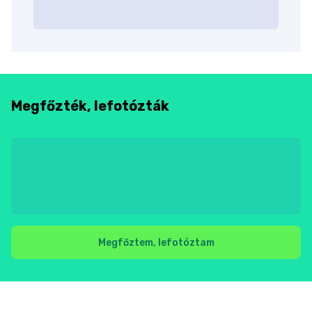
Megfőzték, lefotózták
Megfőztem, lefotóztam