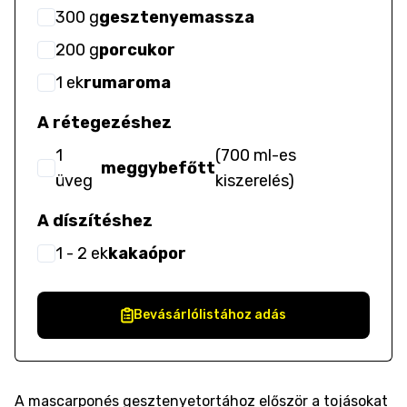
300
g
gesztenyemassza
200
g
porcukor
1
ek
rumaroma
A rétegezéshez
1
(
700 ml-es
meggybefőtt
üveg
kiszerelés
)
A díszítéshez
1
- 2
ek
kakaópor
Bevásárlólistához adás
A mascarponés gesztenyetortához először a tojásokat