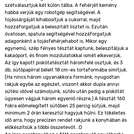
szétválasztjuk két külön tálba. A fehérjét kemény
habbá verjük egy robotgép segítségével. A
tojássárgáját kihabosítjuk a cukorral, majd
hozzáforgatjuk a beleszitált lisztet is. Ezután
óvatosan, spatula segítségével hozzáforgatjuk
adagonként a tojásfehérjehabot is. Mikor egy
egynemű, szép fényes tésztát kaptunk, beleszitáljuk a
kakaóport, és finom mozdulatokkal ismét elkeverjük.
Az így kapott piskótatésztát háromfelé osztjuk, és 3
db, sütőpapírral bélelt 18 cm-es tortaformába simítjuk.
(Ha nincs három ugyanakkora formánk, nyugodtan
rakjuk egybe az egészet, viszont akkor dupla annyi
sütési idővel számoljunk, sütés után pedig a piskótát
ügyesen vágjuk három egyenlő részre.) A tésztát 160
fokra előmelegített sütőben 25 percig sütjük, majd
minimum 2 órán keresztül hagyjuk hűlni. Ez tökéletes
idő arra, hogy precízen rendet rakjunk a konyhában és
előkészítsük a többi összetevőt. :D