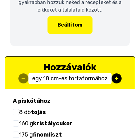
gyakrabban hozzuk neked a recepteket és a
cikkeket a találataid között.
Beállítom
Hozzávalók
egy 18 cm-es tortaformához
A piskótához
8
db
tojás
160
g
kristálycukor
175
g
finomliszt