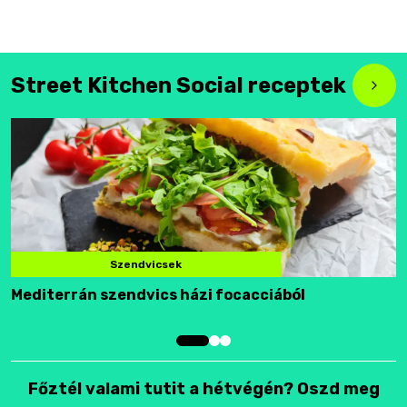
Street Kitchen Social receptek
Szendvicsek
Mediterrán szendvics házi focacciából
F
Főztél valami tutit a hétvégén? Oszd meg