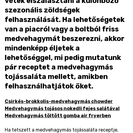
vétek elszalasztani a különböző
szezonális zöldségek
felhasználását. Ha lehetőségetek
van a piacról vagy a boltból friss
medvehagymát beszerezni, akkor
mindenképp éljetek a
lehetőséggel, mi pedig mutatunk
pár receptet a medvehagymás
tojássaláta mellett, amikben
felhasználhatjátok őket.
Csirkés-brokkolis-medvehagymás chowder
Medvehagymás tojásos nokedli fejes salátával
Medvehagymás töltött gomba air fryerben
Ha tetszett a medvehagymás tojássaláta receptje,