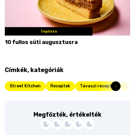
Toplista
10 fullos süti augusztusra
Címkék, kategóriák
Street Kitchen
Receptek
Tavaszi receptek
Legj
Megfőzték, értékelték