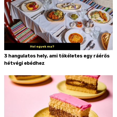
Hol egyek ma?
3 hangulatos hely, ami tökéletes egy ráérős
hétvégi ebédhez