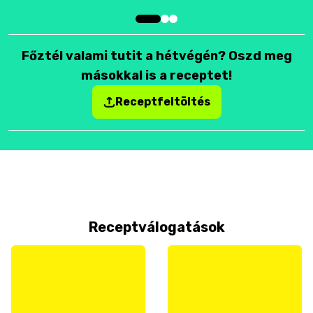
Főztél valami tutit a hétvégén? Oszd meg
másokkal is a receptet!
Receptfeltöltés
Receptválogatások