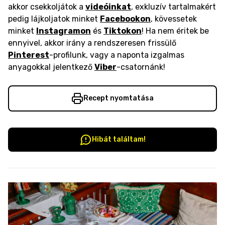
akkor csekkoljátok a
videóinkat
, exkluzív tartalmakért
pedig lájkoljatok minket
Facebookon
, kövessetek
minket
Instagramon
és
Tiktokon
! Ha nem éritek be
ennyivel, akkor irány a rendszeresen frissülő
Pinterest
-profilunk, vagy a naponta izgalmas
anyagokkal jelentkező
Viber
-csatornánk!
Recept nyomtatása
Hibát találtam!