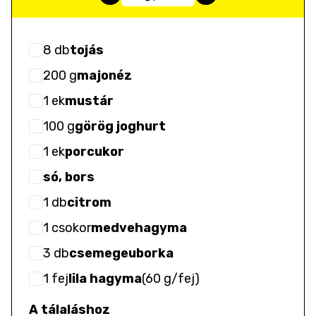
8
db
tojás
200
g
majonéz
1
ek
mustár
100
g
görög joghurt
1
ek
porcukor
só, bors
1
db
citrom
1
csokor
medvehagyma
3
db
csemegeuborka
1
fej
lila hagyma
(
60 g/fej
)
A tálaláshoz