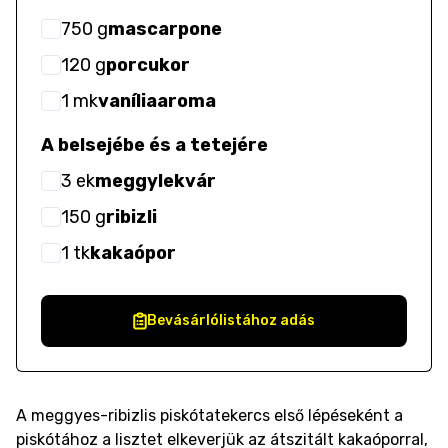
750
g
mascarpone
120
g
porcukor
1
mk
vaníliaaroma
A belsejébe és a tetejére
3
ek
meggylekvár
150
g
ribizli
1
tk
kakaópor
Bevásárlólistához adás
A meggyes-ribizlis piskótatekercs első lépéseként a
piskótához a lisztet elkeverjük az átszitált kakaóporral,