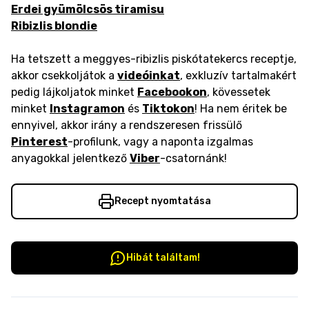
Erdei gyümölcsös tiramisu
Ribizlis blondie
Ha tetszett a meggyes-ribizlis piskótatekercs receptje,
akkor csekkoljátok a
videóinkat
, exkluzív tartalmakért
pedig lájkoljatok minket
Facebookon
, kövessetek
minket
Instagramon
és
Tiktokon
! Ha nem éritek be
ennyivel, akkor irány a rendszeresen frissülő
Pinterest
-profilunk, vagy a naponta izgalmas
anyagokkal jelentkező
Viber
-csatornánk!
Recept nyomtatása
Hibát találtam!