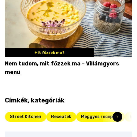
Mit főzzek ma?
Nem tudom, mit főzzek ma – Villámgyors
menü
Címkék, kategóriák
Street Kitchen
Receptek
Meggyes receptek
Fri