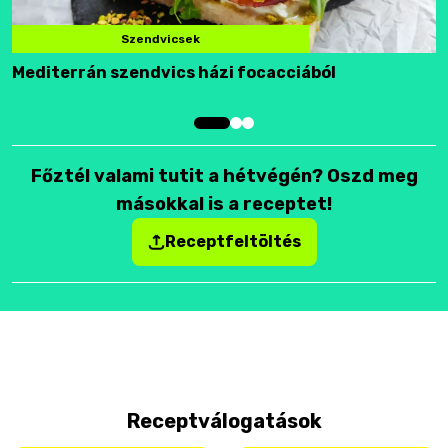
Szendvicsek
Mediterrán szendvics házi focacciából
F
Főztél valami tutit a hétvégén? Oszd meg
másokkal is a receptet!
Receptfeltöltés
Receptválogatások