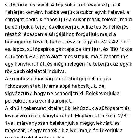
sütőporral és sóval. A tojásokat kettéválasztjuk. A
fehérjét kemény habbá verjük a cukor egyik felével, a
sárgáját pedig kihabosítjuk a cukor másik felével, majd
beleöntjük a tejet, és elkeverjük. A lisztes és fehérjés
részt 2 lépésben a sárgájához forgatjuk, majd a
homogénre kevert, habos tésztát egy kb. 32 x 42 cm-
es, lapos, sütőpapíros gáztepsibe simítjuk, és 180 fokos
sütőben 15-20 perc alatt megsütjük, majd ráborítunk
egy konyharuhát, és még melegen feltekerjük az egyik
rövidebb oldalától indulva.
A krémhez a mascarponét robotgéppel magas
fokozaton stabil krémalappá habosítjuk, de
vigyázzunk, hogy ne csapódjon ki. Belekeverjük a
porcukrot és a vaníliaaromát.
A kihűlt tekercset kitekerjük, lehúzzuk a sütőpapírt és
levesszük róla a konyharuhát. Megkenjük a krém 2/3-
ával, márványosan belekenjük a meggylekvárt, és
megszórjuk egy marék ribizlivel, majd feltekerjük a
rövidebb oldaláról indulva.