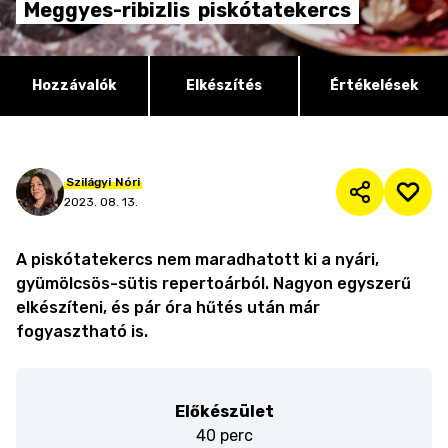
Meggyes-ribizlis
piskótatekercs
Hozzávalók
Elkészítés
Értékelések
Szilágyi
Nóri
2023. 08. 13.
A piskótatekercs nem maradhatott ki a nyári,
gyümölcsös-sütis repertoárból. Nagyon egyszerű
elkészíteni, és pár óra hűtés után már
fogyasztható is.
Előkészület
40 perc