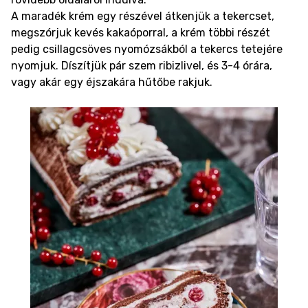
A maradék krém egy részével átkenjük a tekercset,
megszórjuk kevés kakaóporral, a krém többi részét
pedig csillagcsöves nyomózsákból a tekercs tetejére
nyomjuk. Díszítjük pár szem ribizlivel, és 3-4 órára,
vagy akár egy éjszakára hűtőbe rakjuk.