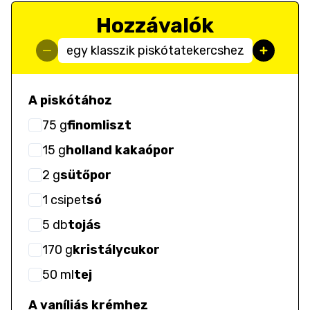
Hozzávalók
egy klasszik piskótatekercshez
A piskótához
75
g
finomliszt
15
g
holland kakaópor
2
g
sütőpor
1
csipet
só
5
db
tojás
170
g
kristálycukor
50
ml
tej
A vaníliás krémhez