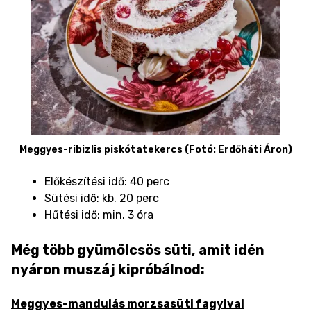
Meggyes-ribizlis piskótatekercs (Fotó: Erdőháti Áron)
Előkészítési idő: 40 perc
Sütési idő: kb. 20 perc
Hűtési idő: min. 3 óra
Még több gyümölcsös süti, amit idén
nyáron muszáj kipróbálnod:
Meggyes-mandulás morzsasüti fagyival