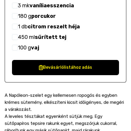
3
mk
vaníliaesszencia
180
g
porcukor
1
db
citrom reszelt héja
450
ml
sűrített tej
100
g
vaj
Bevásárlólistához adás
A Napóleon-szelet egy kellemesen ropogós és egyben
krémes sütemény, elkészíteni kicsit időigényes, de megéri
a várakozást.
A leveles tésztákat egyenként sütjük meg. Egy
sütőpapíros tepsire rakunk egyet, megszórjuk cukorral,
ráborítunk egy másik sütőpapírt, majd rárakunk