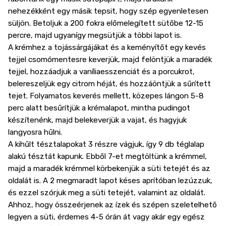
nehezékként egy másik tepsit, hogy szép egyenletesen
süljön. Betoljuk a 200 fokra előmelegített sütőbe 12-15
percre, majd ugyanígy megsütjük a többi lapot is.
A krémhez a tojássárgájákat és a keményítőt egy kevés
tejjel csomómentesre keverjük, majd felöntjük a maradék
tejjel, hozzáadjuk a vaníliaesszenciát és a porcukrot,
belereszeljük egy citrom héját, és hozzáöntjük a sűrített
tejet. Folyamatos keverés mellett, közepes lángon 5-8
perc alatt besűrítjük a krémalapot, mintha pudingot
készítenénk, majd belekeverjük a vajat, és hagyjuk
langyosra hűlni.
A kihűlt tésztalapokat 3 részre vágjuk, így 9 db téglalap
alakú tésztát kapunk. Ebből 7-et megtöltünk a krémmel,
majd a maradék krémmel körbekenjük a süti tetejét és az
oldalát is. A 2 megmaradt lapot késes aprítóban lezúzzuk,
és ezzel szórjuk meg a süti tetejét, valamint az oldalát.
Ahhoz, hogy összeérjenek az ízek és szépen szeletelhető
legyen a süti, érdemes 4-5 órán át vagy akár egy egész