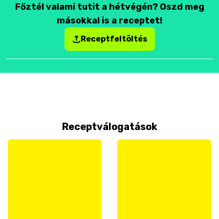
Főztél valami tutit a hétvégén? Oszd meg
másokkal is a receptet!
Receptfeltöltés
Receptválogatások