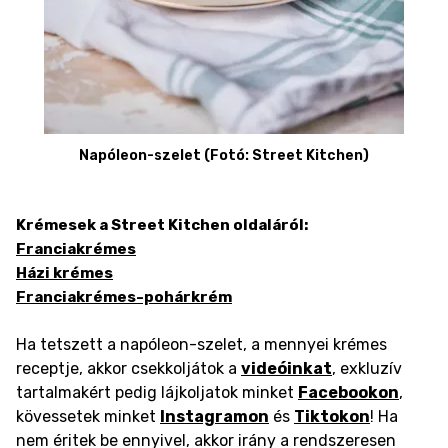
Napóleon-szelet (Fotó: Street Kitchen)
Krémesek a Street Kitchen oldaláról:
Franciakrémes
Házi krémes
Franciakrémes-pohárkrém
Ha tetszett a napóleon-szelet, a mennyei krémes
receptje, akkor csekkoljátok a
videóinkat
, exkluzív
tartalmakért pedig lájkoljatok minket
Facebookon
,
kövessetek minket
Instagramon
és
Tiktokon
! Ha
nem éritek be ennyivel, akkor irány a rendszeresen