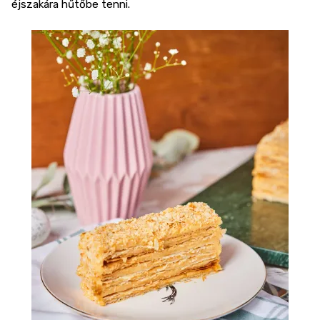
éjszakára hűtőbe tenni.