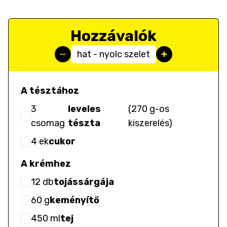
Hozzávalók
hat - nyolc szelet
A tésztához
3
leveles
(
270 g-os
csomag
tészta
kiszerelés
)
4
ek
cukor
A krémhez
12
db
tojássárgája
60
g
keményítő
450
ml
tej