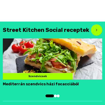
Street Kitchen Social receptek
Szendvicsek
Mediterrán szendvics házi focacciából
F