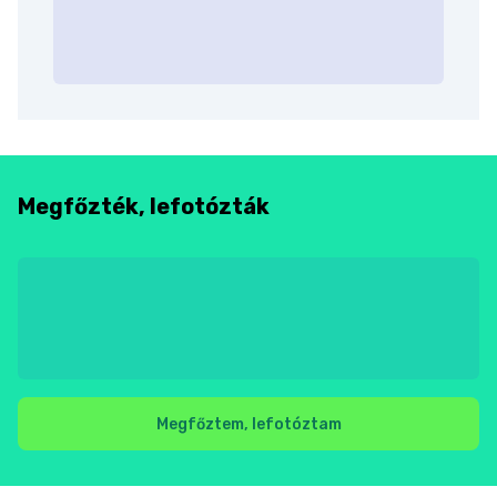
Megfőzték, lefotózták
Megfőztem, lefotóztam