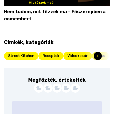
Mit főzzek ma?
Nem tudom, mit főzzek ma – Főszerepben a
camembert
Címkék, kategóriák
Street Kitchen
Receptek
Videokosár
Friss
Megfőzték, értékelték