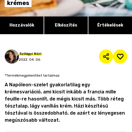
krémes
Hozzávalók
Elkészítés
Értékelések
Szilágyi
Nóri
2022. 04. 06.
*Termékmegjelenítést tartalmaz
A Napóleon-szelet gyakorlatilag egy
krémesvariáció, ami kicsit inkább a francia mille
feuille-re hasonlít, de mégis kicsit más. Több réteg
tésztalap, lágy vaníliás krém. Házi készítésű
tésztával is összedobható, de azért ez lényegesen
megúszósabb változat.