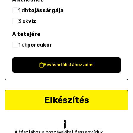
1
db
tojássárgája
3
ek
víz
A tetejére
1
ek
porcukor
Bevásárlólistához adás
Elkészítés
A tésztához a hozzávalókat összegyúrjuk,