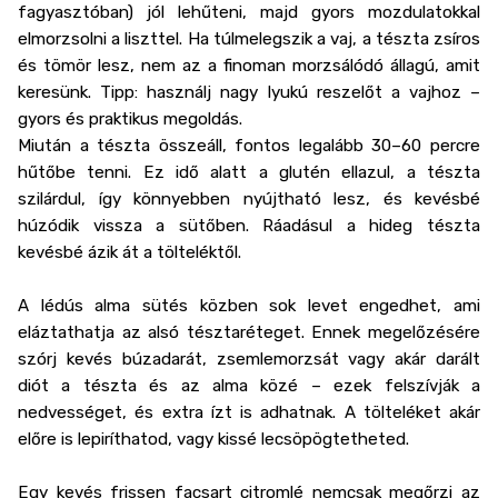
fagyasztóban) jól lehűteni, majd gyors mozdulatokkal
elmorzsolni a liszttel. Ha túlmelegszik a vaj, a tészta zsíros
és tömör lesz, nem az a finoman morzsálódó állagú, amit
keresünk. Tipp: használj nagy lyukú reszelőt a vajhoz –
gyors és praktikus megoldás.
Miután a tészta összeáll, fontos legalább 30–60 percre
hűtőbe tenni. Ez idő alatt a glutén ellazul, a tészta
szilárdul, így könnyebben nyújtható lesz, és kevésbé
húzódik vissza a sütőben. Ráadásul a hideg tészta
kevésbé ázik át a tölteléktől.
A lédús alma sütés közben sok levet engedhet, ami
eláztathatja az alsó tésztaréteget. Ennek megelőzésére
szórj kevés búzadarát, zsemlemorzsát vagy akár darált
diót a tészta és az alma közé – ezek felszívják a
nedvességet, és extra ízt is adhatnak. A tölteléket akár
előre is lepiríthatod, vagy kissé lecsöpögtetheted.
Egy kevés frissen facsart citromlé nemcsak megőrzi az