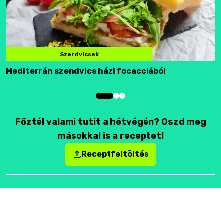
Szendvicsek
Mediterrán szendvics házi focacciából
F
Főztél valami tutit a hétvégén? Oszd meg
másokkal is a receptet!
Receptfeltöltés