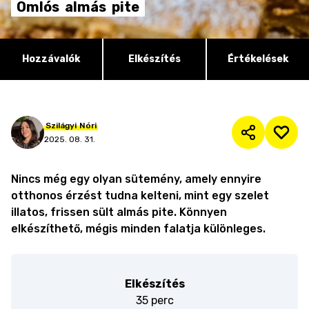
Omlós
almás
pite
Hozzávalók
Elkészítés
Értékelések
Szilágyi
Nóri
2025. 08. 31.
Nincs még egy olyan sütemény, amely ennyire
otthonos érzést tudna kelteni, mint egy szelet
illatos, frissen sült almás pite. Könnyen
elkészíthető, mégis minden falatja különleges.
Elkészítés
35 perc