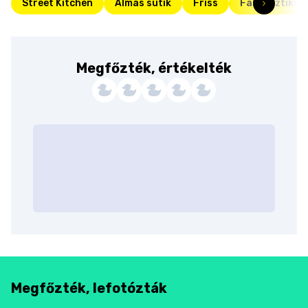
Street Kitchen
Almás sütik
Friss
Fantasztikus
Megfőzték, értékelték
Megfőzték, lefotózták