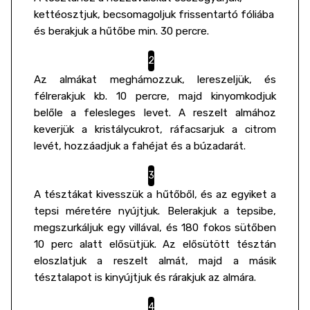
kettéosztjuk, becsomagoljuk frissentartó fóliába
és berakjuk a hűtőbe min. 30 percre.
Az almákat meghámozzuk, lereszeljük, és
félrerakjuk kb. 10 percre, majd kinyomkodjuk
belőle a felesleges levet. A reszelt almához
keverjük a kristálycukrot, ráfacsarjuk a citrom
levét, hozzáadjuk a fahéjat és a búzadarát.
A tésztákat kivesszük a hűtőből, és az egyiket a
tepsi méretére nyújtjuk. Belerakjuk a tepsibe,
megszurkáljuk egy villával, és 180 fokos sütőben
10 perc alatt elősütjük. Az elősütött tésztán
eloszlatjuk a reszelt almát, majd a másik
tésztalapot is kinyújtjuk és rárakjuk az almára.