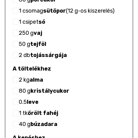
1
csomag
sütőpor
(
12 g-os kiszerelés
)
1
csipet
só
250
g
vaj
50
g
tejföl
2
db
tojássárgája
A töltelékhez
2
kg
alma
80
g
kristálycukor
0.5
leve
1
tk
őrölt fahéj
40
g
búzadara
A kenéshez