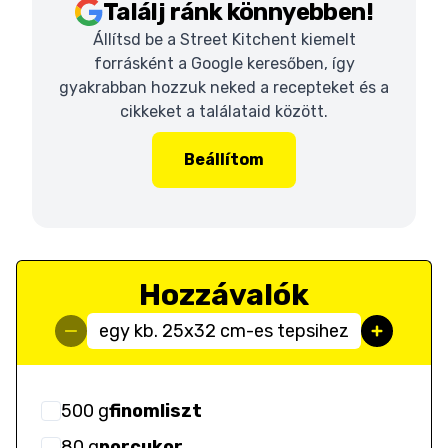
Találj ránk könnyebben!
Állítsd be a Street Kitchent kiemelt
forrásként a Google keresőben, így
gyakrabban hozzuk neked a recepteket és a
cikkeket a találataid között.
Beállítom
Hozzávalók
egy kb. 25x32 cm-es tepsihez
500
g
finomliszt
80
g
porcukor