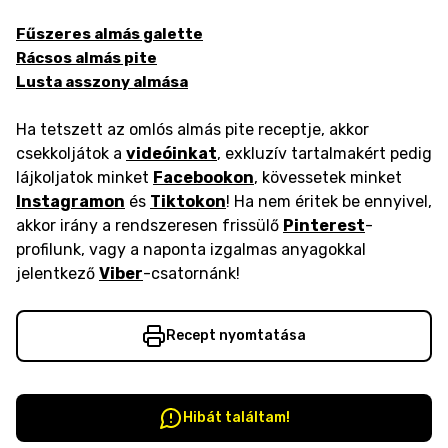
Fűszeres almás galette
Rácsos almás pite
Lusta asszony almása
Ha tetszett az omlós almás pite receptje, akkor
csekkoljátok a
videóinkat
, exkluzív tartalmakért pedig
lájkoljatok minket
Facebookon
, kövessetek minket
Instagramon
és
Tiktokon
! Ha nem éritek be ennyivel,
akkor irány a rendszeresen frissülő
Pinterest
-
profilunk, vagy a naponta izgalmas anyagokkal
jelentkező
Viber
-csatornánk!
Recept nyomtatása
Hibát találtam!