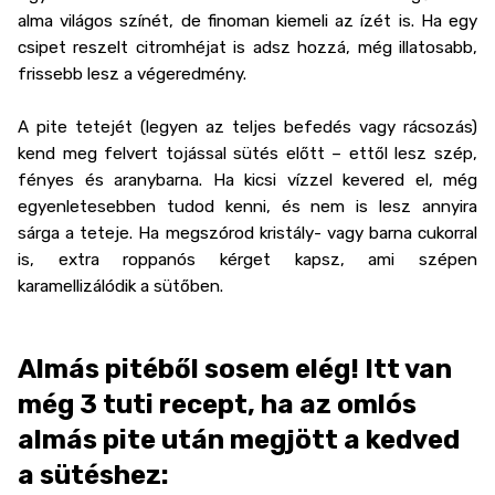
alma világos színét, de finoman kiemeli az ízét is. Ha egy
csipet reszelt citromhéjat is adsz hozzá, még illatosabb,
frissebb lesz a végeredmény.
A pite tetejét (legyen az teljes befedés vagy rácsozás)
kend meg felvert tojással sütés előtt – ettől lesz szép,
fényes és aranybarna. Ha kicsi vízzel kevered el, még
egyenletesebben tudod kenni, és nem is lesz annyira
sárga a teteje. Ha megszórod kristály- vagy barna cukorral
is, extra roppanós kérget kapsz, ami szépen
karamellizálódik a sütőben.
Almás pitéből sosem elég! Itt van
még 3 tuti recept, ha az omlós
almás pite után megjött a kedved
a sütéshez: