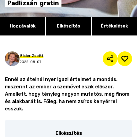
Padlizsán
gratin
Hozzávalók
Elkészítés
Értékelések
Eisler
Zsolti
2022. 08. 07.
Ennél az ételnél nyer igazi értelmet a mondás,
miszerint az ember a szemével eszik először.
Amellett, hogy tényleg nagyon mutatós, még finom
és alakbarát is. Főleg, ha nem zsíros kenyérrel
esszük.
Elkészítés