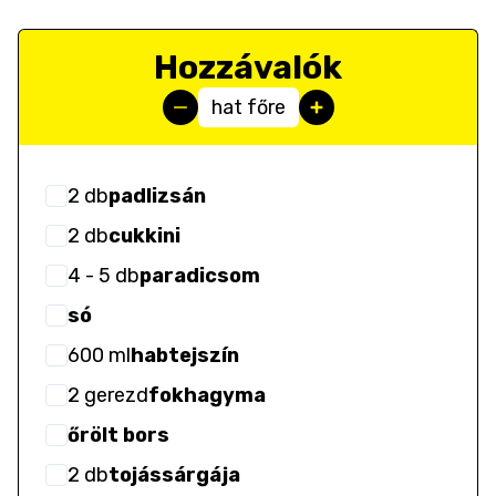
Hozzávalók
hat főre
2
db
padlizsán
2
db
cukkini
4
- 5
db
paradicsom
só
600
ml
habtejszín
2
gerezd
fokhagyma
őrölt bors
2
db
tojássárgája