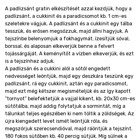
A padlizsánt gratin elkészítését azzal kezdjük, hogy a
padlizsánt, a cukkinit és a paradicsomot kb. 1 cm-es
szeletekre vágjuk. A padlizsánt és a cukkinit egy tálba
tesszük, és erősen megsózzuk, majd állni hagyjuk. A
tejszínbe belenyomjuk a fokhagymát, ízesítjük sóval,
borssal, és alaposan elkeverjük benne a felvert
tojássárgáját. A keményítőt a vízben elkeverjük, és ezt
is a tejszínhez adjuk.
A padlizsán és a cukkini alól a sótól engedett
nedvességet leöntjük, majd egy deszkára teszünk egy
padlizsánt, rá egy cukkinit, aztán egy paradicsomot,
majd ezt még kétszer megismételjük és az így kapott
“tornyot” belefektetjük a vajjal kikent, kb. 20x30 cm-es
sütőtálba, majd addig folytatjuk a sormintát, míg a
tálunkat teljes egészében ki nem töltik a zöldségek. Az
újra kiengedett levet ismét leöntjük róla, és
megszórjuk szerecsendióval, majd ráöntjük a tejszínt.
180 fokos sütőben kb. 40 percig sütjük. Míg sülnek a