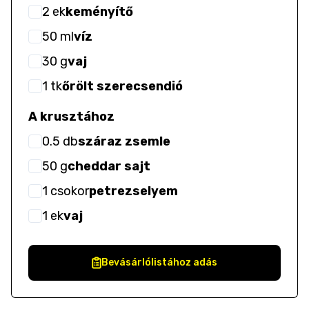
2
ek
keményítő
50
ml
víz
30
g
vaj
1
tk
őrölt szerecsendió
A krusztához
0.5
db
száraz zsemle
50
g
cheddar sajt
1
csokor
petrezselyem
1
ek
vaj
Bevásárlólistához adás