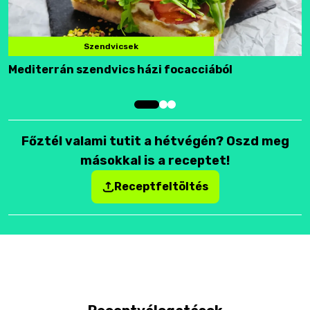
Szendvicsek
Mediterrán szendvics házi focacciából
F
Főztél valami tutit a hétvégén? Oszd meg
másokkal is a receptet!
Receptfeltöltés