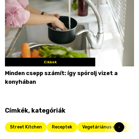
Cikkek
Minden csepp számít: így spórolj vizet a
konyhában
Címkék, kategóriák
Street Kitchen
Receptek
Vegetáriánus ételek
P