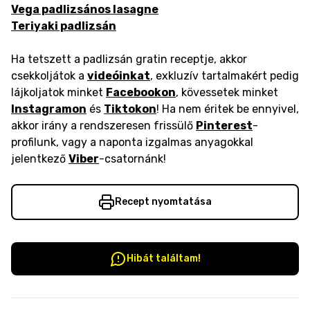
Vega padlizsános lasagne
Teriyaki padlizsán
Ha tetszett a padlizsán gratin receptje, akkor
csekkoljátok a
videóinkat
, exkluzív tartalmakért pedig
lájkoljatok minket
Facebookon
, kövessetek minket
Instagramon
és
Tiktokon
! Ha nem éritek be ennyivel,
akkor irány a rendszeresen frissülő
Pinterest
-
profilunk, vagy a naponta izgalmas anyagokkal
jelentkező
Viber
-csatornánk!
Recept nyomtatása
Hibát találtam!