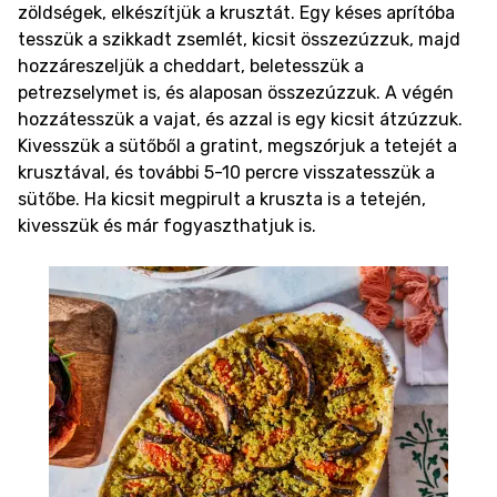
zöldségek, elkészítjük a krusztát. Egy késes aprítóba
tesszük a szikkadt zsemlét, kicsit összezúzzuk, majd
hozzáreszeljük a cheddart, beletesszük a
petrezselymet is, és alaposan összezúzzuk. A végén
hozzátesszük a vajat, és azzal is egy kicsit átzúzzuk.
Kivesszük a sütőből a gratint, megszórjuk a tetejét a
krusztával, és további 5-10 percre visszatesszük a
sütőbe. Ha kicsit megpirult a kruszta is a tetején,
kivesszük és már fogyaszthatjuk is.