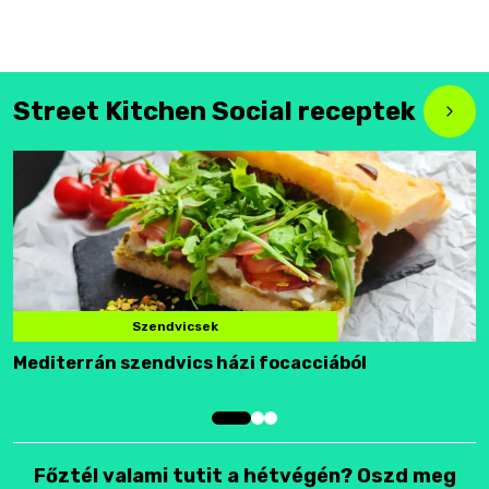
Street Kitchen Social receptek
Szendvicsek
Mediterrán szendvics házi focacciából
F
Főztél valami tutit a hétvégén? Oszd meg