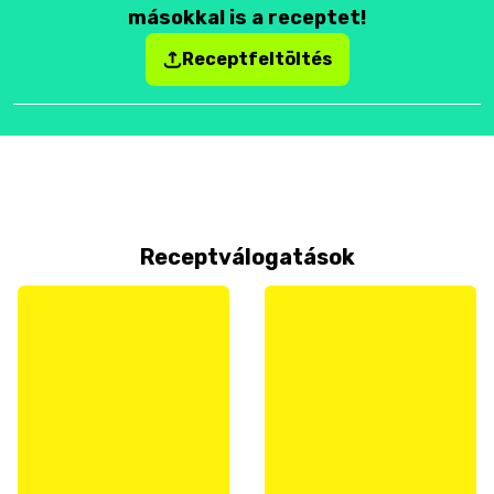
másokkal is a receptet!
Receptfeltöltés
Receptválogatások