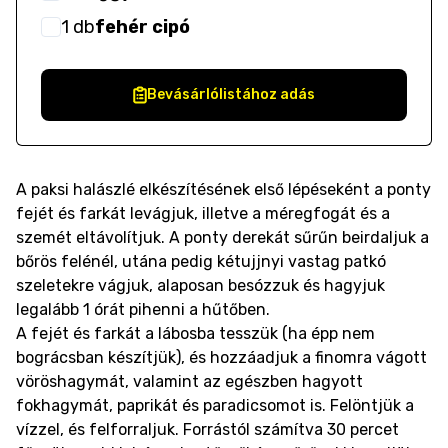
1
db
fehér cipó
Bevásárlólistához adás
A paksi halászlé elkészítésének első lépéseként a ponty
fejét és farkát levágjuk, illetve a méregfogát és a
szemét eltávolítjuk. A ponty derekát sűrűn beirdaljuk a
bőrös felénél, utána pedig kétujjnyi vastag patkó
szeletekre vágjuk, alaposan besózzuk és hagyjuk
legalább 1 órát pihenni a hűtőben.
A fejét és farkát a lábosba tesszük (ha épp nem
bográcsban készítjük), és hozzáadjuk a finomra vágott
vöröshagymát, valamint az egészben hagyott
fokhagymát, paprikát és paradicsomot is. Felöntjük a
vízzel, és felforraljuk. Forrástól számítva 30 percet