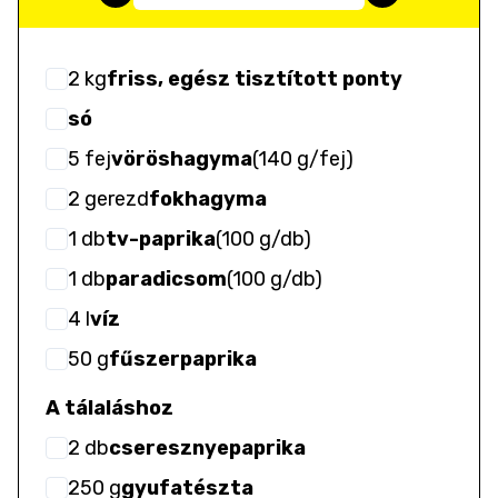
2
kg
friss, egész tisztított ponty
só
5
fej
vöröshagyma
(
140 g/fej
)
2
gerezd
fokhagyma
1
db
tv-paprika
(
100 g/db
)
1
db
paradicsom
(
100 g/db
)
4
l
víz
50
g
fűszerpaprika
A tálaláshoz
2
db
cseresznyepaprika
250
g
gyufatészta