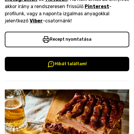
akkor irány a rendszeresen frissülő
Pinterest
-
profilunk, vagy a naponta izgalmas anyagokkal
jelentkező
Viber
-csatornánk!
Recept nyomtatása
Hibát találtam!