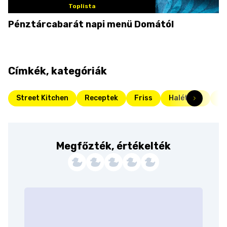
Toplista
Pénztárcabarát napi menü Domától
Címkék, kategóriák
Street Kitchen
Receptek
Friss
Halételek
Ka
Megfőzték, értékelték