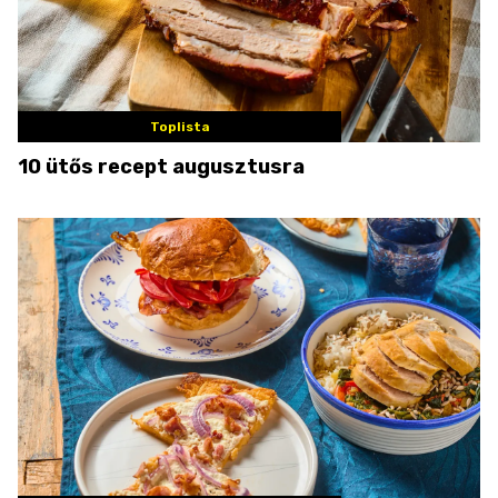
Toplista
10 ütős recept augusztusra