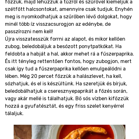
főzzük, majd lehúzzuk a tűzről és szűrővel kiemeljük a
szétfőtt halcsontokat, amennyire csak tudjuk. Enyhén
meg is nyomkodhatjuk a szűrőben lévő dolgokat, hogy
minél több íz visszacsurogjon az edénybe, de
passzírozni nem kell!
Újra visszatesszük forrni az alapot, és mikor kellően
zubog, beledobáljuk a besózott ponytpatkókat. Ha
feldobta a habját a hal, akkor mehet rá a fűszerpaprika.
És itt tényleg rettentően fontos, hogy zubogjon, mert
csak így tud a fűszerpaprika kellően emulgeálódni a
lében. Még 20 percet főzzük a halászlevet, ha kell,
sózhatjuk, és el is készültünk. Ha szeretjük és bírjuk,
beledobálhatjuk a cseresznyepaprikát a főzés során,
vagy akár mellé is tálalhatjuk. Bő sós vízben kifőzzük
hozzá a gyufatésztát, és egy friss szelet kenyérrel
tálaljuk.