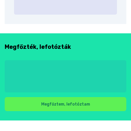
Megfőzték, lefotózták
Megfőztem, lefotóztam