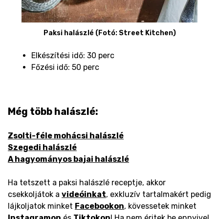
Paksi halászlé (Fotó: Street Kitchen)
Elkészítési idő: 30 perc
Főzési idő: 50 perc
Még több halászlé:
Zsolti-féle mohácsi halászlé
Szegedi halászlé
A hagyományos bajai halászlé
Ha tetszett a paksi halászlé receptje, akkor
csekkoljátok a
videóinkat
, exkluzív tartalmakért pedig
lájkoljatok minket
Facebookon
, kövessetek minket
Instagramon
és
Tiktokon
! Ha nem éritek be ennyivel,