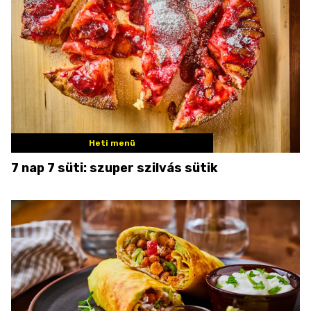
Heti menü
7 nap 7 süti: szuper szilvás sütik