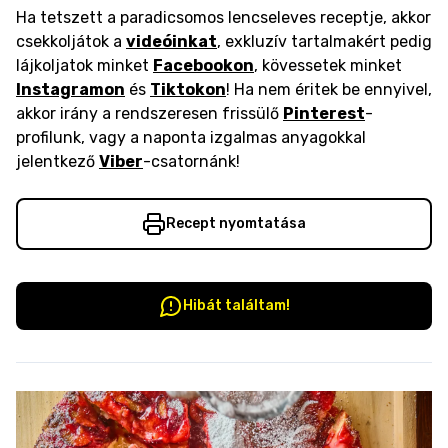
Ha tetszett a paradicsomos lencseleves receptje, akkor
csekkoljátok a
videóinkat
, exkluzív tartalmakért pedig
lájkoljatok minket
Facebookon
, kövessetek minket
Instagramon
és
Tiktokon
! Ha nem éritek be ennyivel,
akkor irány a rendszeresen frissülő
Pinterest
-
profilunk, vagy a naponta izgalmas anyagokkal
jelentkező
Viber
-csatornánk!
Recept nyomtatása
Hibát találtam!