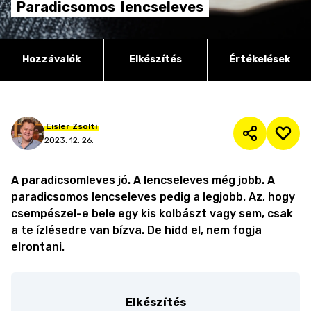
Paradicsomos
lencseleves
Hozzávalók
Elkészítés
Értékelések
Eisler
Zsolti
2023. 12. 26.
A paradicsomleves jó. A lencseleves még jobb. A
paradicsomos lencseleves pedig a legjobb. Az, hogy
csempészel-e bele egy kis kolbászt vagy sem, csak
a te ízlésedre van bízva. De hidd el, nem fogja
elrontani.
Elkészítés