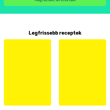
Megfőztem, lefotóztam
Legfrissebb receptek