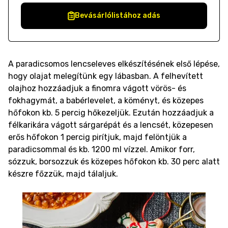
Bevásárlólistához adás
A paradicsomos lencseleves elkészítésének első lépése,
hogy olajat melegítünk egy lábasban. A felhevített
olajhoz hozzáadjuk a finomra vágott vörös- és
fokhagymát, a babérlevelet, a köményt, és közepes
hőfokon kb. 5 percig hőkezeljük. Ezután hozzáadjuk a
félkarikára vágott sárgarépát és a lencsét, közepesen
erős hőfokon 1 percig pirítjuk, majd felöntjük a
paradicsommal és kb. 1200 ml vízzel. Amikor forr,
sózzuk, borsozzuk és közepes hőfokon kb. 30 perc alatt
készre főzzük, majd tálaljuk.