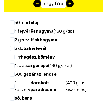
négy főre
30
ml
étolaj
1
fej
vöröshagyma
(
130 g/db
)
2
gerezd
fokhagyma
3
db
babérlevél
1
mk
egész kömény
1
szál
sárgarépa
(
180 g/szál
)
300
g
száraz lencse
1
darabolt
(
400 g-os
konzerv
paradicsom
kiszerelés
)
só, bors