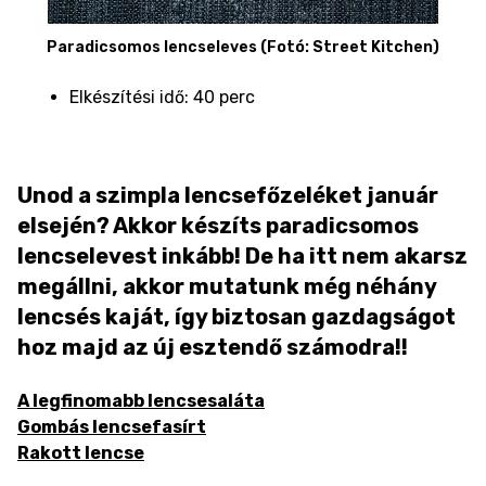
Paradicsomos lencseleves (Fotó: Street Kitchen)
Elkészítési idő: 40 perc
Unod a szimpla lencsefőzeléket január
elsején? Akkor készíts paradicsomos
lencselevest inkább! De ha itt nem akarsz
megállni, akkor mutatunk még néhány
lencsés kaját, így biztosan gazdagságot
hoz majd az új esztendő számodra!!
A legfinomabb lencsesaláta
Gombás lencsefasírt
Rakott lencse