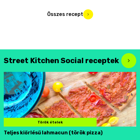
Összes recept
Street Kitchen Social receptek
Török ételek
Teljes kiőrlésű lahmacun (török pizza)
F