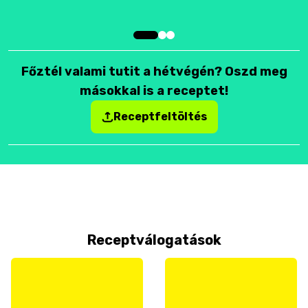
Főztél valami tutit a hétvégén? Oszd meg
másokkal is a receptet!
Receptfeltöltés
Receptválogatások