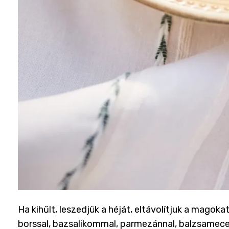
Ha kihűlt, leszedjük a héját, eltávolítjuk a magok
borssal, bazsalikommal, parmezánnal, balzsamecette