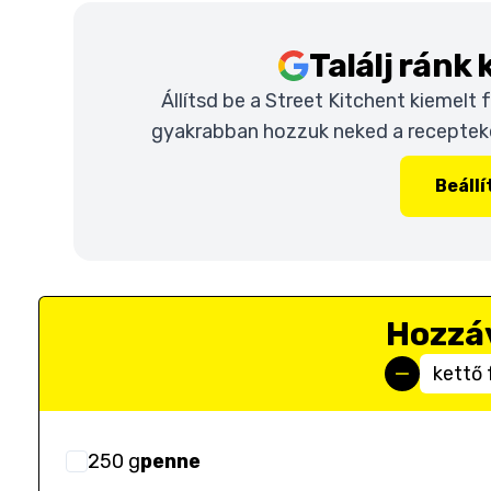
Találj ránk
Állítsd be a Street Kitchent kiemelt
gyakrabban hozzuk neked a recepteket
Beáll
Hozzá
kettő 
250
g
penne