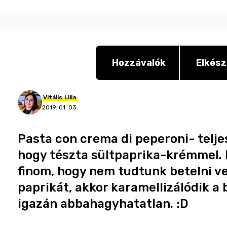
Hozzávalók
Elkész
Vitális
Lilla
2019. 01. 03.
Pasta con crema di peperoni- telje
hogy tészta sültpaprika-krémmel. 
finom, hogy nem tudtunk betelni ve
paprikát, akkor karamellizálódik a 
igazán abbahagyhatatlan. :D