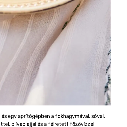
at és egy aprítógépben a fokhagymával, sóval,
l, olívaolajjal és a félretett főzővízzel