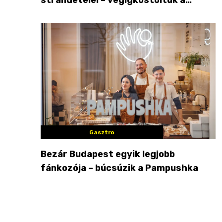
győzteseket
Gasztro
Bezár Budapest egyik legjobb
fánkozója – búcsúzik a Pampushka