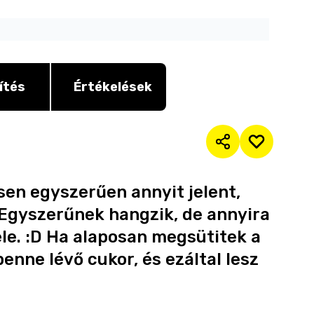
ítés
Értékelések
sen egyszerűen annyit jelent,
Egyszerűnek hangzik, de annyira
le. :D Ha alaposan megsütitek a
benne lévő cukor, és ezáltal lesz