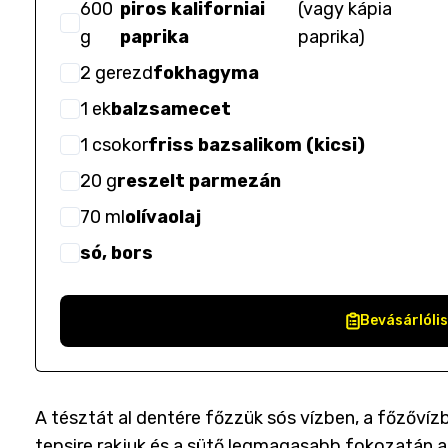
600
piros kaliforniai
(
vagy kápia
g
paprika
paprika
)
2
gerezd
fokhagyma
1
ek
balzsamecet
1
csokor
friss bazsalikom (kicsi)
20
g
reszelt parmezán
70
ml
olívaolaj
só, bors
Bevásárlóli
A tésztát al dentére főzzük sós vízben, a főzővízb
tepsire rakjuk és a sütő legmagasabb fokozatán a