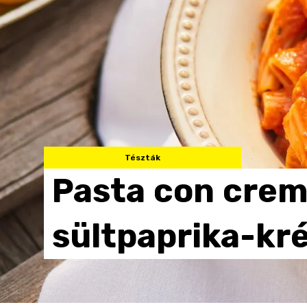
Tészták
Pasta
con
crem
sültpaprika-kr