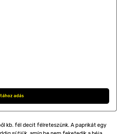
stához adás
ől kb. fél decit félreteszünk.
A paprikát egy
ddig sütjük, amíg be nem feketedik a héja.