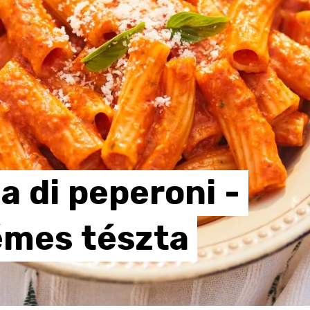
a
di
peperoni
-
émes
tészta