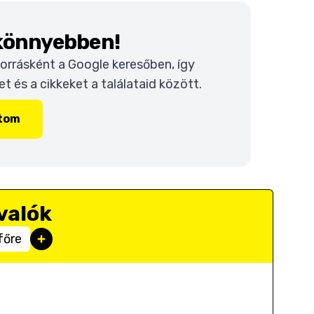
 könnyebben!
 forrásként a Google keresőben, így
 és a cikkeket a találataid között.
ítom
valók
főre