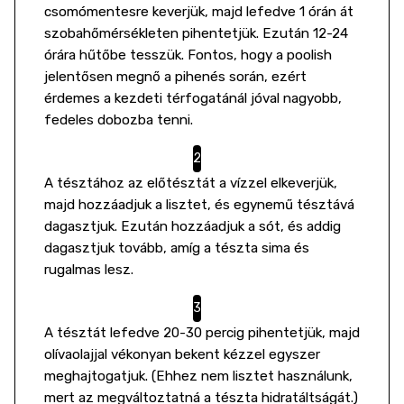
csomómentesre keverjük, majd lefedve 1 órán át
szobahőmérsékleten pihentetjük. Ezután 12-24
órára hűtőbe tesszük. Fontos, hogy a poolish
jelentősen megnő a pihenés során, ezért
érdemes a kezdeti térfogatánál jóval nagyobb,
fedeles dobozba tenni.
A tésztához az előtésztát a vízzel elkeverjük,
majd hozzáadjuk a lisztet, és egynemű tésztává
dagasztjuk. Ezután hozzáadjuk a sót, és addig
dagasztjuk tovább, amíg a tészta sima és
rugalmas lesz.
A tésztát lefedve 20-30 percig pihentetjük, majd
olívaolajjal vékonyan bekent kézzel egyszer
meghajtogatjuk. (Ehhez nem lisztet használunk,
mert az megváltoztatná a tészta hidratáltságát.)