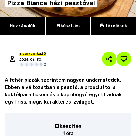
Pizza
Bianca
házi
pesztóval
Hozzávalók
Elkészítés
Értékelések
nyarydorka20
2026. 06. 30.
0
A fehér pizzák szerintem nagyon underratedek.
Ebben a változatban a pesztó, a prosciutto, a
koktélparadicsom és a kapribogyó együtt adnak
egy friss, mégis karakteres ízvilágot.
Elkészítés
1 óra