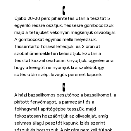
Újabb 20-30 perc pihentetés után a tésztát 5
egyenlő részre osztjuk, feszesre gombócozzuk,
majd a tetejüket vékonyan megkenjük olívaolajjal.
A gombócokat egymás mellé helyezzük,
frissentartó fóliával lefedjük, és 2 órán át
szobahőmérsékleten kelesztjük. Ezután a
tésztát kézzel óvatosan kinyújtjuk, ügyelve arra,
hogy a levegőt ne nyomjuk ki a széléből, így
sütés után szép, levegős peremet kapunk.
A házi bazsalikomos pesztóhoz a bazsalikomot, a
pirított fenyőmagot, a parmezánt és a
fokhagymát aprítógépbe tesszük, majd
fokozatosan hozzáöntjük az olívaolajat, amíg
selymes állagú pesztót kapunk. Ízlés szerint
sózzuk és borsozzuk. A pizzára nem kell túl sok