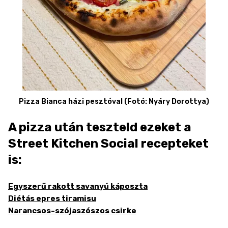
Pizza Bianca házi pesztóval (Fotó: Nyáry Dorottya)
A pizza után teszteld ezeket a
Street Kitchen Social recepteket
is:
Egyszerű rakott savanyú káposzta
Diétás epres tiramisu
Narancsos-szójaszószos csirke