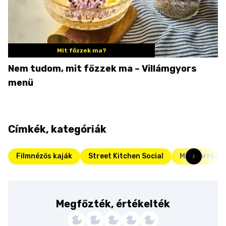
Mit főzzek ma?
Nem tudom, mit főzzek ma – Villámgyors
menü
Címkék, kategóriák
Filmnézős kaják
Street Kitchen Social
Mediterrán r
Megfőzték, értékelték