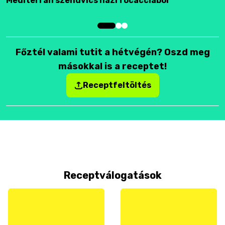
Mediterrán szendvics házi focacciából
F
Főztél valami tutit a hétvégén? Oszd meg
másokkal is a receptet!
Receptfeltöltés
Receptválogatások