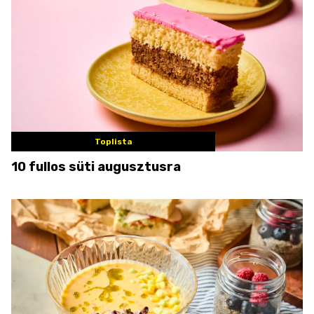
Toplista
10 fullos süti augusztusra