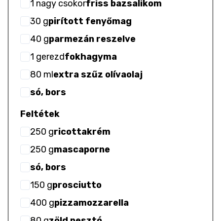
1
nagy csokor
friss bazsalikom
30
g
pirított fenyőmag
40
g
parmezán reszelve
1
gerezd
fokhagyma
80
ml
extra szűz olívaolaj
só, bors
Feltétek
250
g
ricottakrém
250
g
mascaporne
só, bors
150
g
prosciutto
400
g
pizzamozzarella
80
g
zöld pesztó