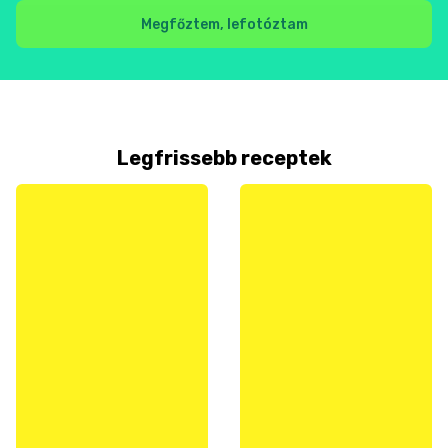
Megfőztem, lefotóztam
Legfrissebb receptek