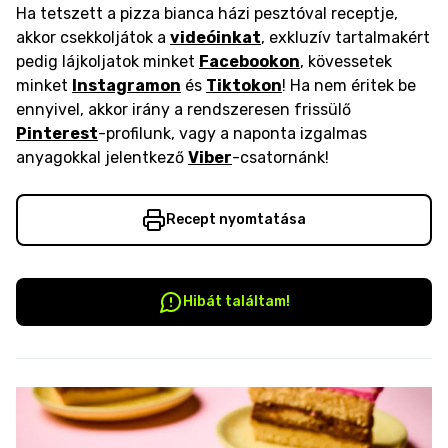
Ha tetszett a pizza bianca házi pesztóval receptje,
akkor csekkoljátok a
videóinkat
, exkluzív tartalmakért
pedig lájkoljatok minket
Facebookon
, kövessetek
minket
Instagramon
és
Tiktokon
! Ha nem éritek be
ennyivel, akkor irány a rendszeresen frissülő
Pinterest
-profilunk, vagy a naponta izgalmas
anyagokkal jelentkező
Viber
-csatornánk!
Recept nyomtatása
Hibát találtam!