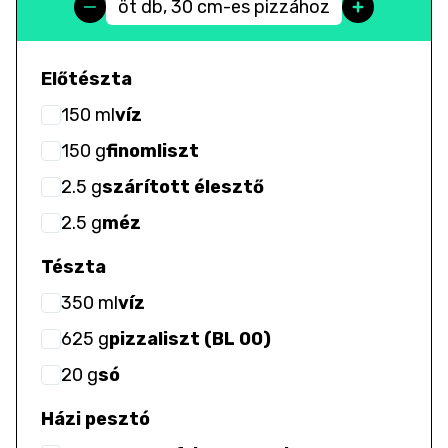
öt db, 30 cm-es pizzához
Előtészta
150
ml
víz
150
g
finomliszt
2.5
g
szárított élesztő
2.5
g
méz
Tészta
350
ml
víz
625
g
pizzaliszt (BL 00)
20
g
só
Házi pesztó