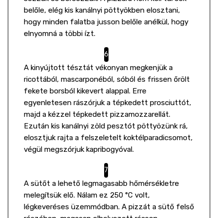
belőle, elég kis kanálnyi pöttyökben elosztani,
hogy minden falatba jusson belőle anélkül, hogy
elnyomná a többi ízt.
A kinyújtott tésztát vékonyan megkenjük a
ricottából, mascarponéból, sóból és frissen őrölt
fekete borsból kikevert alappal. Erre
egyenletesen rászórjuk a tépkedett prosciuttót,
majd a kézzel tépkedett pizzamozzarellát.
Ezután kis kanálnyi zöld pesztót pöttyözünk rá,
elosztjuk rajta a felszeletelt koktélparadicsomot,
végül megszórjuk kapribogyóval.
A sütőt a lehető legmagasabb hőmérsékletre
melegítsük elő. Nálam ez 250 °C volt,
légkeveréses üzemmódban. A pizzát a sütő felső