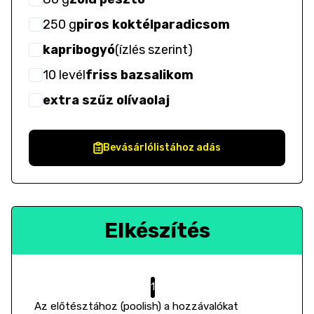
250
g
piros koktélparadicsom
kapribogyó
(
ízlés szerint
)
10
levél
friss bazsalikom
extra szűz olívaolaj
Bevásárlólistához adás
Elkészítés
Az előtésztához (poolish) a hozzávalókat