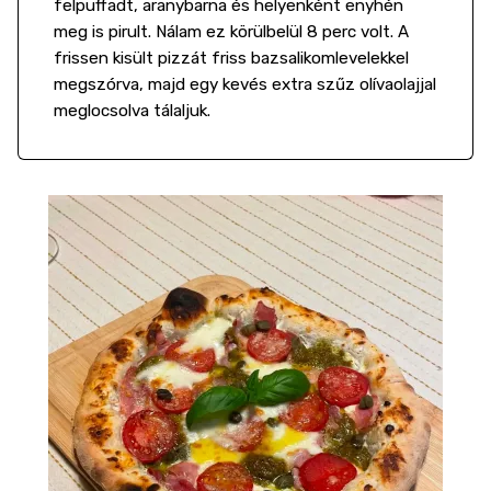
felpuffadt, aranybarna és helyenként enyhén
meg is pirult. Nálam ez körülbelül 8 perc volt. A
frissen kisült pizzát friss bazsalikomlevelekkel
megszórva, majd egy kevés extra szűz olívaolajjal
meglocsolva tálaljuk.