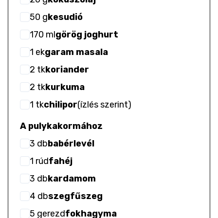
50
g
kesudió
170
ml
görög joghurt
1
ek
garam masala
2
tk
koriander
2
tk
kurkuma
1
tk
chilipor
(
ízlés szerint
)
A pulykakormához
3
db
babérlevél
1
rúd
fahéj
3
db
kardamom
4
db
szegfűszeg
5
gerezd
fokhagyma