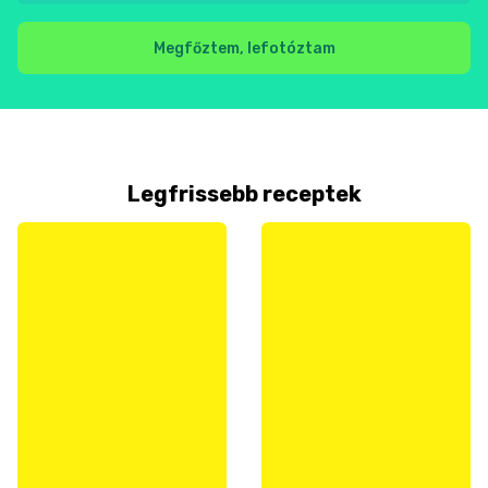
Megfőztem, lefotóztam
Legfrissebb receptek