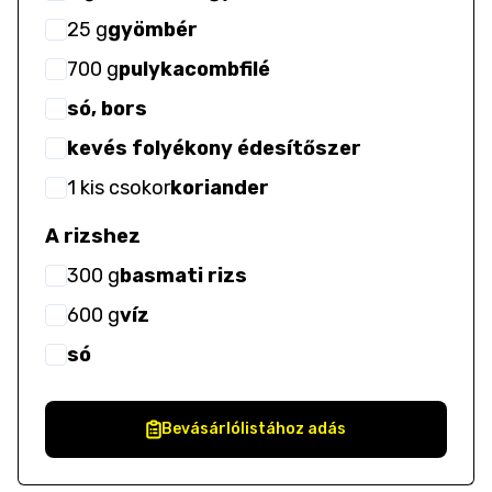
25
g
gyömbér
700
g
pulykacombfilé
só, bors
kevés folyékony édesítőszer
1
kis csokor
koriander
A rizshez
300
g
basmati rizs
600
g
víz
só
Bevásárlólistához adás