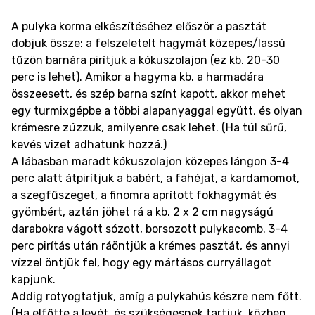
A pulyka korma elkészítéséhez először a pasztát
dobjuk össze: a felszeletelt hagymát közepes/lassú
tűzön barnára pirítjuk a kókuszolajon (ez kb. 20-30
perc is lehet). Amikor a hagyma kb. a harmadára
összeesett, és szép barna színt kapott, akkor mehet
egy turmixgépbe a többi alapanyaggal együtt, és olyan
krémesre zúzzuk, amilyenre csak lehet. (Ha túl sűrű,
kevés vizet adhatunk hozzá.)
A lábasban maradt kókuszolajon közepes lángon 3-4
perc alatt átpirítjuk a babért, a fahéjat, a kardamomot,
a szegfűszeget, a finomra aprított fokhagymát és
gyömbért, aztán jöhet rá a kb. 2 x 2 cm nagyságú
darabokra vágott sózott, borsozott pulykacomb. 3-4
perc pirítás után ráöntjük a krémes pasztát, és annyi
vízzel öntjük fel, hogy egy mártásos curryállagot
kapjunk.
Addig rotyogtatjuk, amíg a pulykahús készre nem főtt.
(Ha elfőtte a levét, és szükségesnek tartjuk, közben