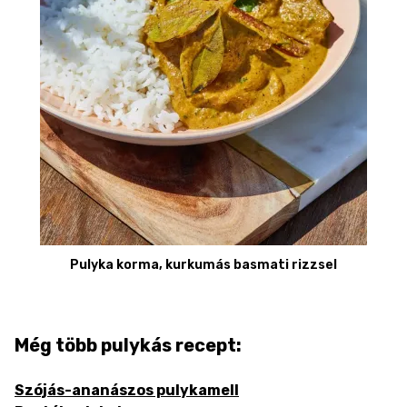
Pulyka korma, kurkumás basmati rizzsel
Még több pulykás recept:
Szójás-ananászos pulykamell