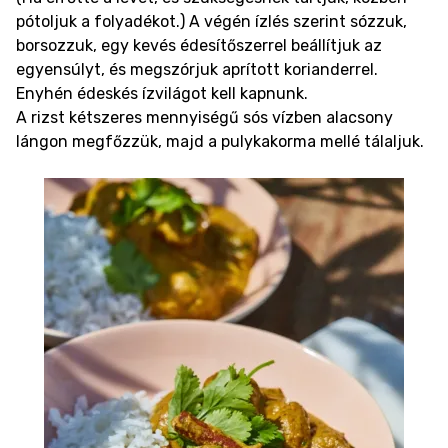
pótoljuk a folyadékot.) A végén ízlés szerint sózzuk,
borsozzuk, egy kevés édesítőszerrel beállítjuk az
egyensúlyt, és megszórjuk aprított korianderrel.
Enyhén édeskés ízvilágot kell kapnunk.
A rizst kétszeres mennyiségű sós vízben alacsony
lángon megfőzzük, majd a pulykakorma mellé tálaljuk.