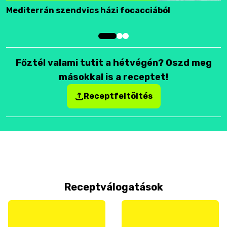
Mediterrán szendvics házi focacciából
F
Főztél valami tutit a hétvégén? Oszd meg
másokkal is a receptet!
Receptfeltöltés
Receptválogatások