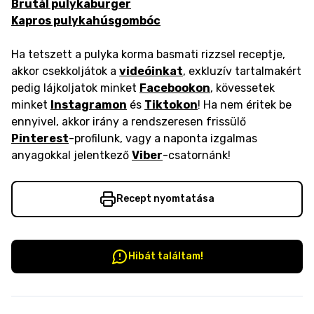
Brutál pulykaburger
Kapros pulykahúsgombóc
Ha tetszett a pulyka korma basmati rizzsel receptje,
akkor csekkoljátok a
videóinkat
, exkluzív tartalmakért
pedig lájkoljatok minket
Facebookon
, kövessetek
minket
Instagramon
és
Tiktokon
! Ha nem éritek be
ennyivel, akkor irány a rendszeresen frissülő
Pinterest
-profilunk, vagy a naponta izgalmas
anyagokkal jelentkező
Viber
-csatornánk!
Recept nyomtatása
Hibát találtam!