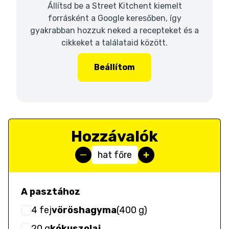
Állítsd be a Street Kitchent kiemelt
forrásként a Google keresőben, így
gyakrabban hozzuk neked a recepteket és a
cikkeket a találataid között.
Beállítom
Hozzávalók
hat főre
A pasztához
4
fej
vöröshagyma
(
400 g
)
20
g
kókuszolaj