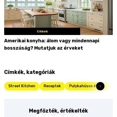
Cikkek
Amerikai konyha: álom vagy mindennapi
bosszúság? Mutatjuk az érveket
Címkék, kategóriák
Street Kitchen
Receptek
Pulykahúsos ételek
P
Megfőzték, értékelték