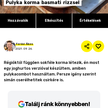
Pulyka
korma
basmati
rizzsel
Hozzávalók
Elkészítés
Értékelések
Forási
Ákos
2021. 09. 26.
Régióktól függően sokféle korma létezik, én most
egy joghurtos verzióval készültem, amiben
pulykacombot használtam. Persze igény szerint
simán cserélhetitek csirkére is.
Találj ránk könnyebben!