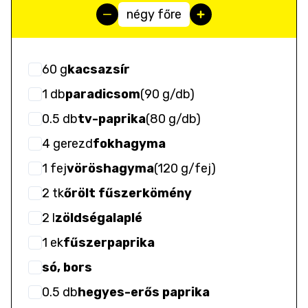
négy főre
60
g
kacsazsír
1
db
paradicsom
(
90 g/db
)
0.5
db
tv-paprika
(
80 g/db
)
4
gerezd
fokhagyma
1
fej
vöröshagyma
(
120 g/fej
)
2
tk
őrölt fűszerkömény
2
l
zöldségalaplé
1
ek
fűszerpaprika
só, bors
0.5
db
hegyes-erős paprika