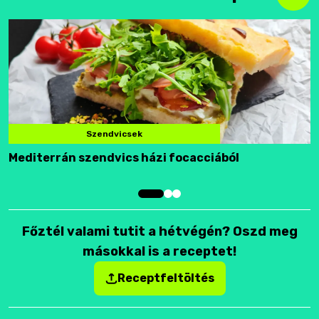
Szendvicsek
Mediterrán szendvics házi focacciából
F
Főztél valami tutit a hétvégén? Oszd meg
másokkal is a receptet!
Receptfeltöltés