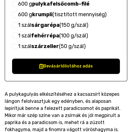
600
g
pulykafelsőcomb-filé
600
g
krumpli
(
tisztított mennyiség
)
1
szál
sárgarépa
(
150 g/szál
)
1
szál
fehérrépa
(
100 g/szál
)
1
szál
szárzeller
(
50 g/szál
)
Bevásárlólistához adás
A pulykagulyás elkészítéséhez a kacsazsírt közepes
lángon felolvasztjuk egy edényben, és alaposan
lepirítjuk benne a felezett paradicsomot és paprikát.
Mikor már szép színe van a zsírnak és jól megpirult a
paprika és a paradicsom is, mehet rá a zúzott
fokhagyma, majd a finomra vágott vöröshagyma is.