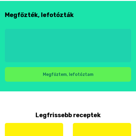
Megfőzték, lefotózták
Megfőztem, lefotóztam
Legfrissebb receptek