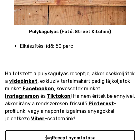
Pulykagulyás (Fotó: Street Kitchen)
Elkészítési idő: 50 perc
Ha tetszett a pulykagulyás receptje, akkor csekkoljátok
a
videóinkat
, exkluzív tartalmakért pedig lájkoljatok
minket
Facebookon
, kövessetek minket
Instagramon
és
Tiktokon
! Ha nem éritek be ennyivel,
akkor irány a rendszeresen frissülő
Pinterest
-
profilunk, vagy a naponta izgalmas anyagokkal
jelentkező
Viber
-csatornánk!
Recept nyomtatása