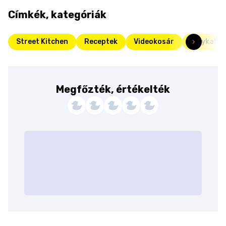
Címkék, kategóriák
Street Kitchen
Receptek
Videokosár
Pulykahús
Megfőzték, értékelték