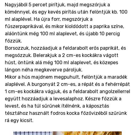
Nagyjából 5 percet pirítjuk, majd megszórjuk a
köménnyel, és egy kevés pirítás után felöntjük kb. 100
ml alaplével. Ha újra forr, megszórjuk a
fűszerpaprikával, és mikor kioldódott a paprika színe,
aláöntünk még 100 ml alaplevet, és újabb 10 percig
főzzük.
Borsozzuk, hozzáadjuk a feldarabolt erős paprikát, és
megsózzuk. Belerakjuk a 2 cm-es kockákra vágott
húst, öntünk alá még 100 ml alaplevet, és közepes
lángon néha megkeverve pároljuk.
Mikor a hús majdnem megpuhult, felöntjük a maradék
alaplével. A burgonyát 2 cm-es, a répát és a fehérrépát
1 cm-es kockákra vágjuk, és a feldarabolt angolzellerrel
együtt hozzáadjuk a levesalaphoz. Készre főzzük a
levest, és ha túl sűrűnek ítélnénk, a káposztás
tésztához használt fodros kocka főzővizéből szűrünk
rá egy kicsit.