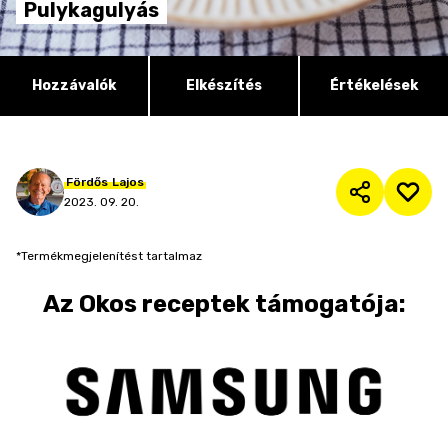
Pulykagulyás
Hozzávalók
Elkészítés
Értékelések
Fördős
Lajos
2023. 09. 20.
*Termékmegjelenítést tartalmaz
Az
Okos receptek
támogatója: