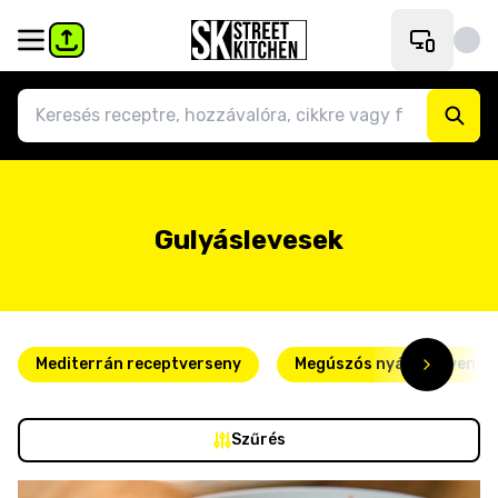
Gulyáslevesek
Mediterrán receptverseny
Megúszós nyári kedvence
Szűrés