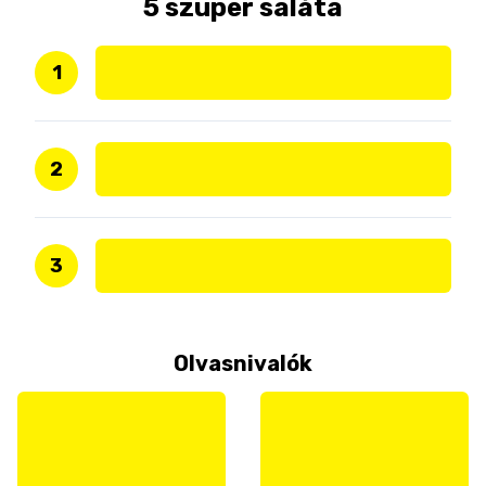
5 szuper saláta
1
2
3
Olvasnivalók