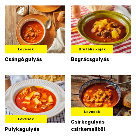
Levesek
Brutális kaják
Csángó gulyás
Bográcsgulyás
Levesek
Levesek
Csirkegulyás
Pulykagulyás
csirkemellből