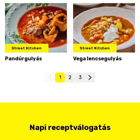
Street Kitchen
Street Kitchen
Pandúrgulyás
Vega lencsegulyás
1
2
3
Napi receptválogatás