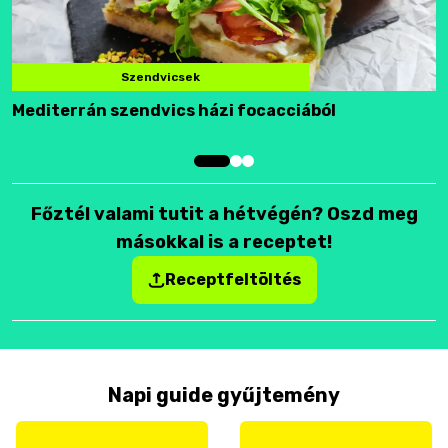
Szendvicsek
Mediterrán szendvics házi focacciából
F
Főztél valami tutit a hétvégén? Oszd meg
másokkal is a receptet!
Receptfeltöltés
Napi guide gyűjtemény