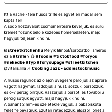
Itt a Rachel-féle húsos trifle és egyetlen madár sem
kapta fel!
A sodó hozzávalóit csomómentesre keverjük, és sűrű
krémet főzünk belőle közepes hőmérsékleten, majd
hagyjuk teljesen kihűlni.
@streetkitchenhu
Melyik filmből/sorozatból ismerős
ez a
#trifle
? 😋
#foodie
#tiktokfood
#foryou
#nekedbe
#fyp
#foryoupage
#streetkitchen
@vitalis.lilla
♬ Cooking Jazz - Eddiestockmusic
A húsos raguhoz az olajon üvegesre pároljuk az apróra
vágott hagymát, rádobjuk a húst, sózzuk, borsozzuk,
és 6-7 percig pirítjuk. Rászórjuk a borsót, és további 3
percig sütjük együtt, majd hagyjuk kihűlni.
A banánt 2 mm-es szeletekre vágjuk, a babapiskóta
felét félbevágjuk. Ezután rétegezzük: először jöhet a