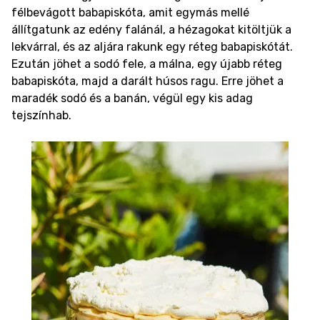
félbevágott babapiskóta, amit egymás mellé
állítgatunk az edény falánál, a hézagokat kitöltjük a
lekvárral, és az aljára rakunk egy réteg babapiskótát.
Ezután jöhet a sodó fele, a málna, egy újabb réteg
babapiskóta, majd a darált húsos ragu. Erre jöhet a
maradék sodó és a banán, végül egy kis adag
tejszínhab.