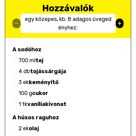
Hozzávalók
egy közepes, kb. 8 adagos üveged
ényhez:
A sodóhoz
700
ml
tej
4
db
tojássárgája
3
ek
keményítő
100
g
cukor
1
tk
vaníliakivonat
A húsos raguhoz
2
ek
olaj