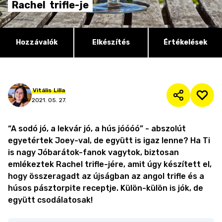
Rachel
trifle-je
Hozzávalók
Elkészítés
Értékelések
Vitális
Lilla
2021. 05. 27.
“A sodó jó, a lekvár jó, a hús jóóóó” - abszolút
egyetértek Joey-val, de együtt is igaz lenne? Ha Ti
is nagy Jóbarátok-fanok vagytok, biztosan
emlékeztek Rachel trifle-jére, amit úgy készített el,
hogy összeragadt az újságban az angol trifle és a
húsos pásztorpite receptje. Külön-külön is jók, de
együtt csodálatosak!