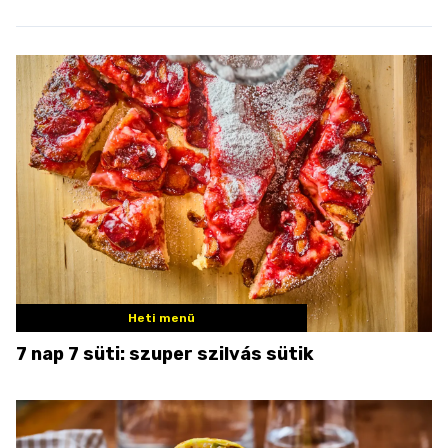
Heti menü
7 nap 7 süti: szuper szilvás sütik