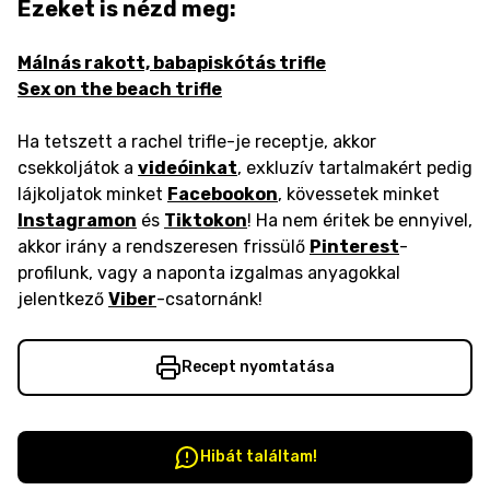
Ezeket is nézd meg:
Málnás rakott, babapiskótás trifle
Sex on the beach trifle
Ha tetszett a rachel trifle-je receptje, akkor
csekkoljátok a
videóinkat
, exkluzív tartalmakért pedig
lájkoljatok minket
Facebookon
, kövessetek minket
Instagramon
és
Tiktokon
! Ha nem éritek be ennyivel,
akkor irány a rendszeresen frissülő
Pinterest
-
profilunk, vagy a naponta izgalmas anyagokkal
jelentkező
Viber
-csatornánk!
Recept nyomtatása
Hibát találtam!