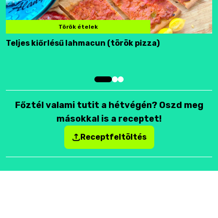
Török ételek
Teljes kiőrlésű lahmacun (török pizza)
F
Főztél valami tutit a hétvégén? Oszd meg
másokkal is a receptet!
Receptfeltöltés