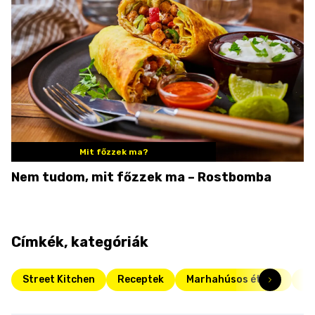
Mit főzzek ma?
Nem tudom, mit főzzek ma – Rostbomba
Címkék, kategóriák
Street Kitchen
Receptek
Marhahúsos ételek
Da