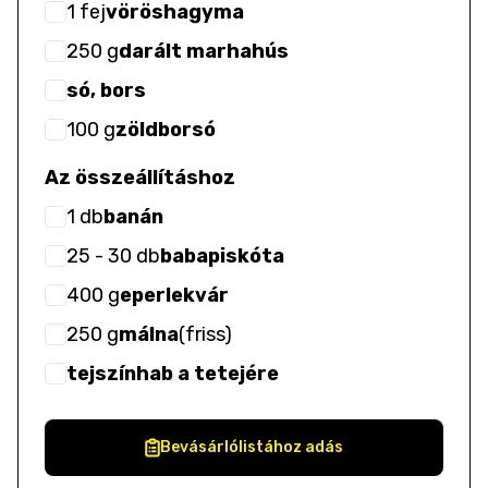
1
fej
vöröshagyma
250
g
darált marhahús
só, bors
100
g
zöldborsó
Az összeállításhoz
1
db
banán
25
- 30
db
babapiskóta
400
g
eperlekvár
250
g
málna
(
friss
)
tejszínhab a tetejére
Bevásárlólistához adás