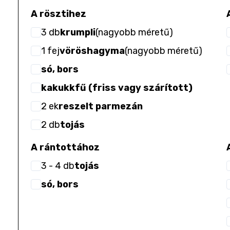
A rösztihez
3
db
krumpli
(
nagyobb méretű
)
1
fej
vöröshagyma
(
nagyobb méretű
)
só, bors
kakukkfű (friss vagy szárított)
2
ek
reszelt parmezán
2
db
tojás
A rántottához
3
- 4
db
tojás
só, bors