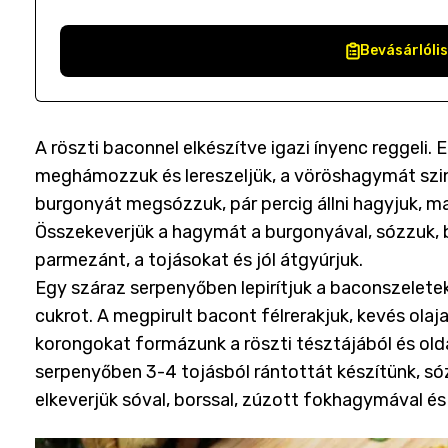
Bevásárlóli
A röszti baconnel elkészítve igazi ínyenc reggeli.
meghámozzuk és lereszeljük, a vöröshagymát szint
burgonyát megsózzuk, pár percig állni hagyjuk, ma
Összekeverjük a hagymát a burgonyával, sózzuk, b
parmezánt, a tojásokat és jól átgyúrjuk.
Egy száraz serpenyőben lepirítjuk a baconszeletek
cukrot. A megpirult bacont félrerakjuk, kevés ola
korongokat formázunk a röszti tésztájából és old
serpenyőben 3-4 tojásból rántottát készítünk, só
elkeverjük sóval, borssal, zúzott fokhagymával és 