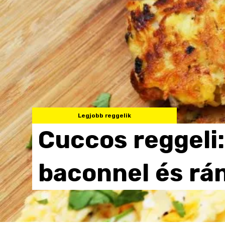
Legjobb reggelik
Cuccos
reggeli:
baconnel
és
rá