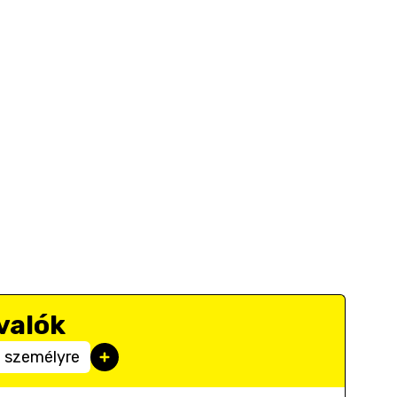
valók
m személyre