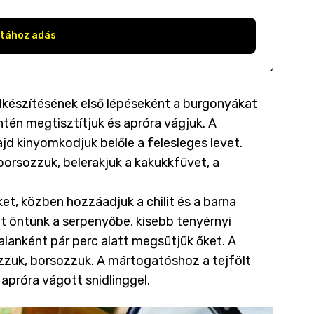
stához adás
 Elkészítésének első lépéseként a burgonyákat
én megtisztítjuk és apróra vágjuk. A
jd kinyomkodjuk belőle a felesleges levet.
orsozzuk, belerakjuk a kakukkfüvet, a
et, közben hozzáadjuk a chilit és a barna
jat öntünk a serpenyőbe, kisebb tenyérnyi
alanként pár perc alatt megsütjük őket. A
zzuk, borsozzuk. A mártogatóshoz a tejfölt
apróra vágott snidlinggel.