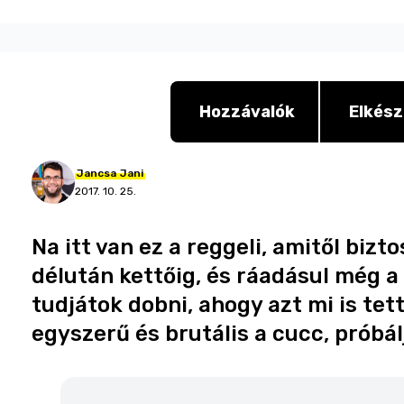
Hozzávalók
Elkész
Jancsa
Jani
2017. 10. 25.
Na itt van ez a reggeli, amitől b
délután kettőig, és ráadásul még a 
tudjátok dobni, ahogy azt mi is tet
egyszerű és brutális a cucc, próbáljá