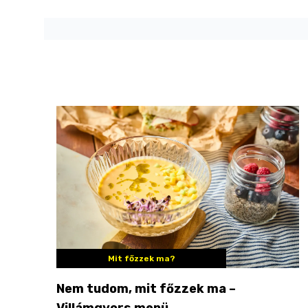
Mit főzzek ma?
Nem tudom, mit főzzek ma –
Villámgyors menü