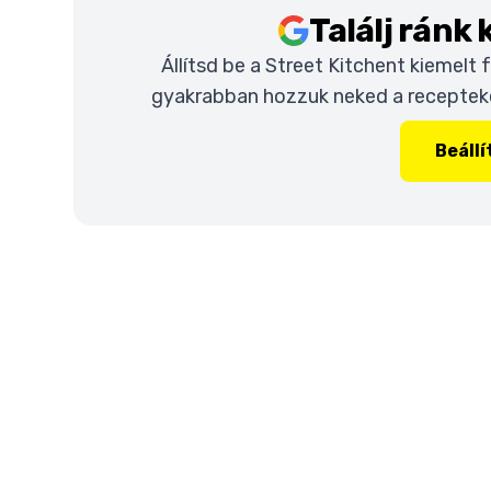
Találj ránk
Állítsd be a Street Kitchent kiemelt
gyakrabban hozzuk neked a recepteket
Beáll