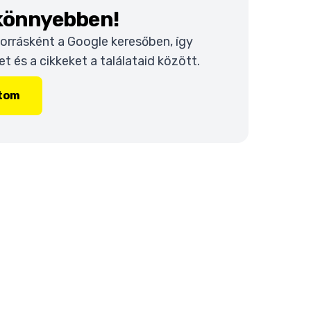
 könnyebben!
 forrásként a Google keresőben, így
 és a cikkeket a találataid között.
ítom