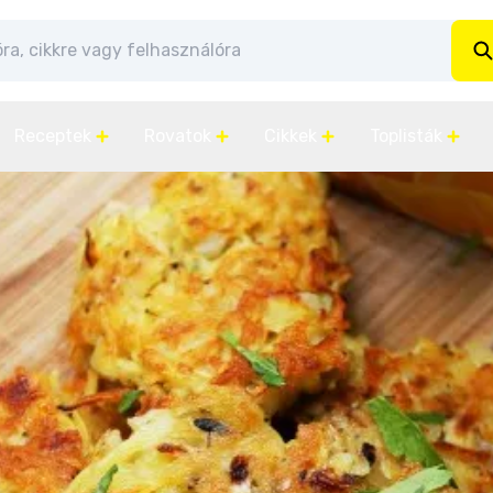
Receptek
Rovatok
Cikkek
Toplisták