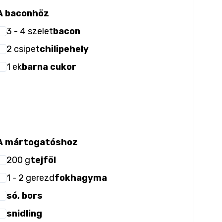
A baconhöz
3
- 4
szelet
bacon
2
csipet
chilipehely
1
ek
barna cukor
A mártogatóshoz
200
g
tejföl
1
- 2
gerezd
fokhagyma
só, bors
snidling