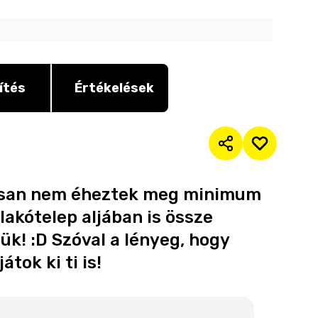
ítés
Értékelések
iztosan nem éheztek meg minimum
lakótelep aljában is össze
tük! :D Szóval a lényeg, hogy
tok ki ti is!