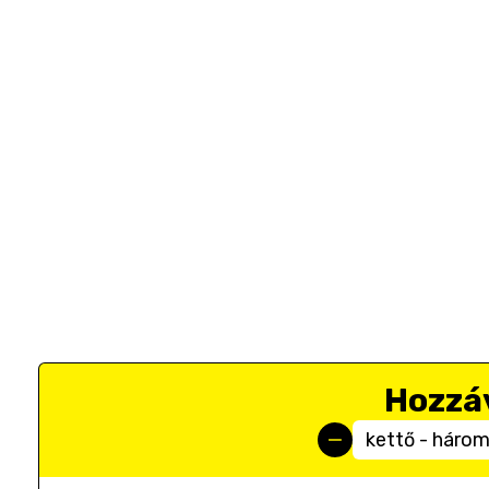
Hozzá
kettő - háro