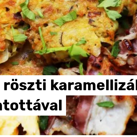
röszti
karamellizá
ntottával