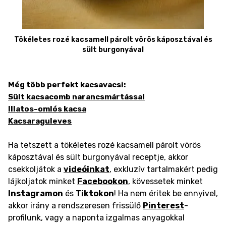
Tökéletes rozé kacsamell párolt vörös káposztával és
sült burgonyával
Még több perfekt kacsavacsi:
Sült kacsacomb narancsmártással
Illatos-omlós kacsa
Kacsaraguleves
Ha tetszett a tökéletes rozé kacsamell párolt vörös
káposztával és sült burgonyával receptje, akkor
csekkoljátok a
videóinkat
, exkluzív tartalmakért pedig
lájkoljatok minket
Facebookon
, kövessetek minket
Instagramon
és
Tiktokon
! Ha nem éritek be ennyivel,
akkor irány a rendszeresen frissülő
Pinterest
-
profilunk, vagy a naponta izgalmas anyagokkal