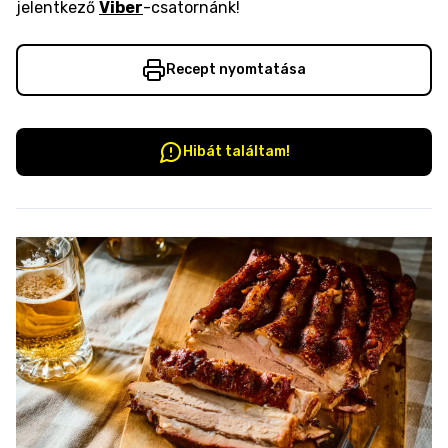
jelentkező
Viber
-csatornánk!
Recept nyomtatása
Hibát találtam!