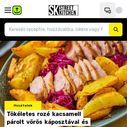
Húsételek
Tökéletes
rozé
kacsamell
párolt
vörös
káposztával
és