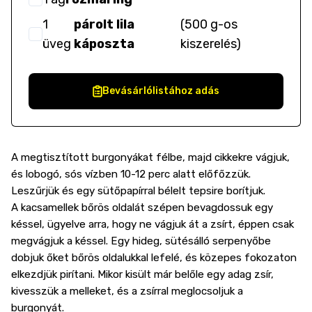
1
párolt lila
(
500 g-os
üveg
káposzta
kiszerelés
)
Bevásárlólistához adás
A megtisztított burgonyákat félbe, majd cikkekre vágjuk,
és lobogó, sós vízben 10-12 perc alatt előfőzzük.
Leszűrjük és egy sütőpapírral bélelt tepsire borítjuk.
A kacsamellek bőrös oldalát szépen bevagdossuk egy
késsel, ügyelve arra, hogy ne vágjuk át a zsírt, éppen csak
megvágjuk a késsel. Egy hideg, sütésálló serpenyőbe
dobjuk őket bőrös oldalukkal lefelé, és közepes fokozaton
elkezdjük pirítani. Mikor kisült már belőle egy adag zsír,
kivesszük a melleket, és a zsírral meglocsoljuk a
burgonyát.