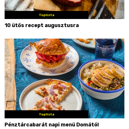
Toplista
10 ütős recept augusztusra
Toplista
Pénztárcabarát napi menü Domától