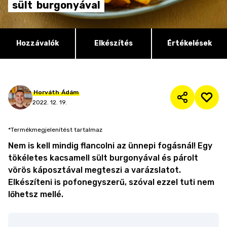
sült
burgonyával
Hozzávalók
Elkészítés
Értékelések
Horváth
Ádám
2022. 12. 19.
*Termékmegjelenítést tartalmaz
Nem is kell mindig flancolni az ünnepi fogásnál! Egy
tökéletes kacsamell sült burgonyával és párolt
vörös káposztával megteszi a varázslatot.
Elkészíteni is pofonegyszerű, szóval ezzel tuti nem
lőhetsz mellé.