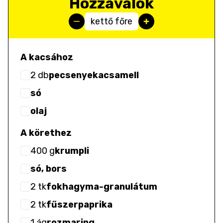
Hozzávalók
kettő főre
A kacsához
2
db
pecsenyekacsamell
só
olaj
A körethez
400
g
krumpli
só, bors
2
tk
fokhagyma-granulátum
2
tk
fűszerpaprika
1
ág
rozmaring