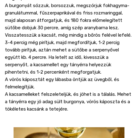
A burgonyát sózzuk, borsozzuk, megszórjuk fokhagyma-
granulátummal, fűszerpaprikával és friss rozmaringgal,
majd alaposan átforgatjuk, és 180 fokra előmelegített
sütőbe dobjuk 30 percre, amíg szép aranybarna lesz.
Visszatesszük a kacsát, még mindig a bőrös felével lefelé.
3-4 percig még pirítjuk, majd megfordítjuk, 1-2 percig
tovább pirítjuk, aztán mehet a sütőbe a serpenyővel
együtt kb. 4 percre. Ha letelt az idő, kivesszük a
serpenyőt, a kacsamellet egy tányérra helyezzük
pihentetni, és 1-2 percenként megforgatjuk.
A vörös káposztát egy lábasba öntjük az üvegből, és
felmelegítjük.
A kacsamelleket felszeleteljük, és jöhet is a tálalás. Mehet
a tányérra egy jó adag sült burgonya, vörös káposzta és a
tökéletes kacsánk a tetejére.