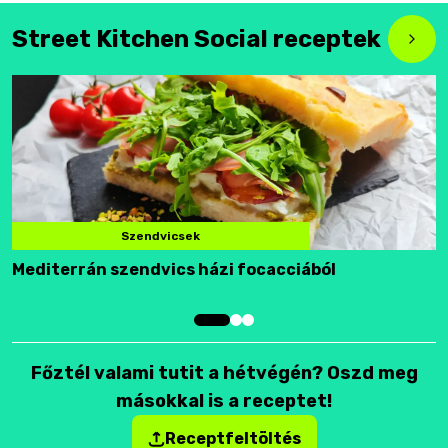
Street Kitchen Social receptek
Szendvicsek
Mediterrán szendvics házi focacciából
F
Főztél valami tutit a hétvégén? Oszd meg
másokkal is a receptet!
Receptfeltöltés