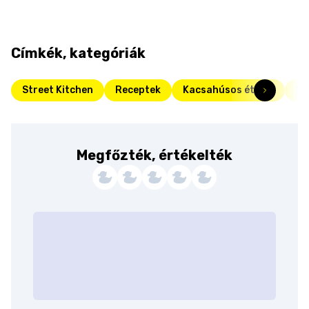
Címkék, kategóriák
Street Kitchen
Receptek
Kacsahúsos ételek
Ka
Megfőzték, értékelték