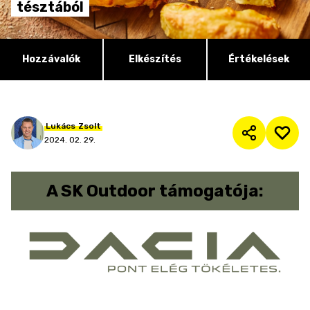
tésztából
Hozzávalók
Elkészítés
Értékelések
Lukács
Zsolt
2024. 02. 29.
A
SK Outdoor
támogatója: