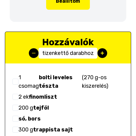
Beállítom
Hozzávalók
tizenkettő darabhoz
1
bolti leveles
(
270 g-os
csomag
tészta
kiszerelés
)
2
ek
finomliszt
200
g
tejföl
só, bors
300
g
trappista sajt