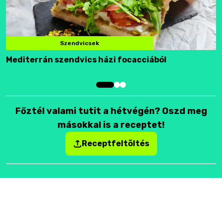
Szendvicsek
Mediterrán szendvics házi focacciából
F
Főztél valami tutit a hétvégén? Oszd meg
másokkal is a receptet!
Receptfeltöltés