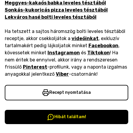
Meggyes-kakaós babka leveles tésztából
Sonkás-kukoricás pizza leveles tésztából
Lekváros hasé bolti leveles tésztából
Ha tetszett a sajtos háromszög bolti leveles tésztából
receptje, akkor csekkoljátok a
videóinkat
, exkluzív
tartalmakért pedig lájkoljatok minket
Facebookon
,
kövessetek minket
Instagramon
és
Tiktokon
! Ha
nem éritek be ennyivel, akkor irány a rendszeresen
frissülő
Pinterest
-profilunk, vagy a naponta izgalmas
anyagokkal jelentkező
Viber
-csatornánk!
Recept nyomtatása
Hibát találtam!