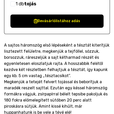
1
db
tojás
Bevásárlólistához adás
A sajtos háromszög első lépéseként a tésztát kiterítjük
lisztezett felületre, megkenjük a tejföllel, sózzuk,
borsozzuk, ráreszeljük a sajt kétharmad részét és
egyenletesen eloszlatjuk rajta. A hosszabbik felétől
kezdve két részletben felhajtjuk a tésztát, így kapunk
egy kb. 5 cm vastag „tésztacsíkot”.
Megkenjük a tetejét felvert tojással és beborítjuk a
maradék reszelt sajttal. Ezután egy késsel háromszög
formákra vágjuk, zsírpapírral bélelt tepsibe pakoljuk és
180 fokra előmelegített sütőben 20 perc alatt
piroskásra sütjük. Amint kissé kihűlt, már
huppanhatunk is be vele a tévé elé!