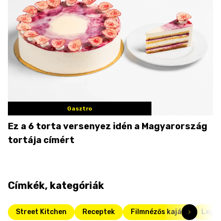
Gasztro
Ez a 6 torta versenyez idén a Magyarország
tortája címért
Címkék, kategóriák
Street Kitchen
Receptek
Filmnézős kaják
Legjo