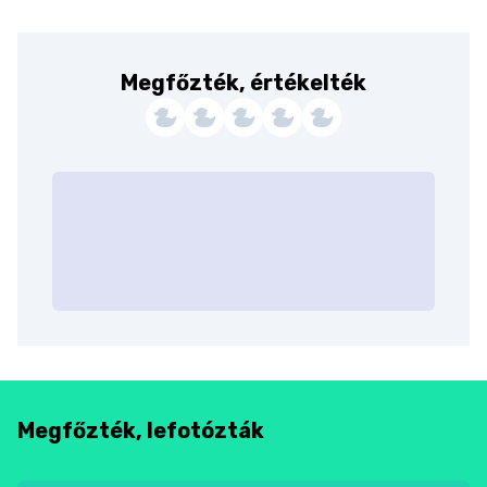
Megfőzték, értékelték
Megfőzték, lefotózták