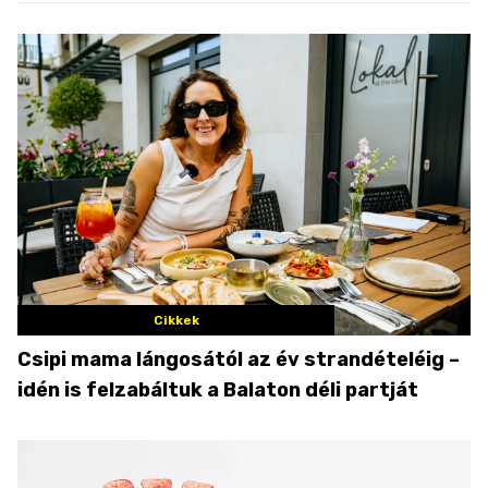
Cikkek
Csipi mama lángosától az év strandételéig –
idén is felzabáltuk a Balaton déli partját